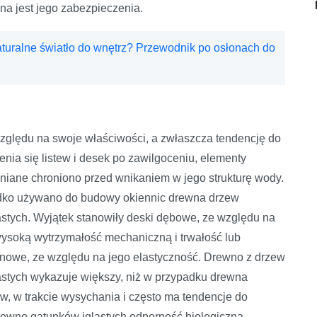
na jest jego zabezpieczenia.
aturalne światło do wnętrz? Przewodnik po osłonach do
zględu na swoje właściwości, a zwłaszcza tendencję do
enia się listew i desek po zawilgoceniu, elementy
niane chroniono przed wnikaniem w jego strukturę wody.
ko używano do budowy okiennic drewna drzew
iastych. Wyjątek stanowiły deski dębowe, ze względu na
wysoką wytrzymałość mechaniczną i trwałość lub
onowe, ze względu na jego elastyczność. Drewno z drzew
iastych wykazuje większy, niż w przypadku drewna
w, w trakcie wysychania i często ma tendencje do
rewno gatunków iglastych odporność biologiczną.