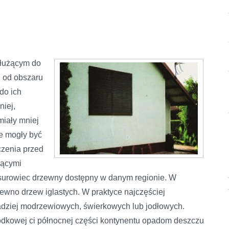
służącym do
i od obszaru
do ich
niej,
miały mniej
e mogły być
zenia przed
jącymi
surowiec drzewny dostępny w danym regionie. W
ewno drzew iglastych. W praktyce najczęściej
dziej modrzewiowych, świerkowych lub jodłowych.
odkowej ci północnej części kontynentu opadom deszczu