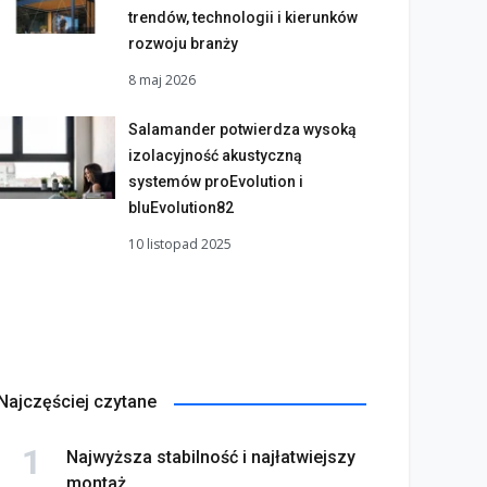
trendów, technologii i kierunków
rozwoju branży
8 maj 2026
Salamander potwierdza wysoką
izolacyjność akustyczną
systemów proEvolution i
bluEvolution82
10 listopad 2025
Najczęściej czytane
Najwyższa stabilność i najłatwiejszy
montaż