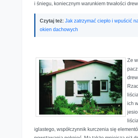
i śniegu, koniecznym warunkiem trwałości drew
Czytaj też:
Jak zatrzymać ciepło i wpuścić n
okien dachowych
Ze w
pacz
drew
Rzad
liśc
ich 
jesi
liśc
iglastego, współczynnik kurczenia się elementó
powstawania pęknięć. Ma także mniejszą niż d