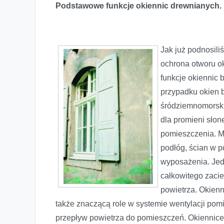
Podstawowe funkcje okiennic drewnianych.
Jak już podnosili
ochrona otworu ok
funkcje okiennic 
przypadku okien b
śródziemnomorski
dla promieni słon
pomieszczenia. M
podłóg, ścian w 
wyposażenia. Jed
całkowitego zaci
powietrza. Okienn
także znaczącą role w systemie wentylacji po
przepływ powietrza do pomieszczeń. Okiennice 
Okiennice drewniane – tradycyjna ochrona