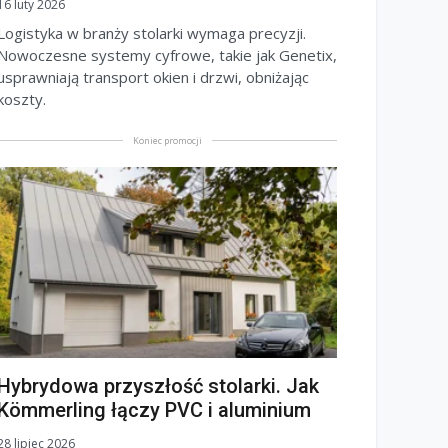
16 luty 2026
Logistyka w branży stolarki wymaga precyzji.
Nowoczesne systemy cyfrowe, takie jak Genetix,
usprawniają transport okien i drzwi, obniżając
koszty.
Koniec promocji
Hybrydowa przyszłość stolarki. Jak
Kömmerling łączy PVC i aluminium
28 lipiec 2026