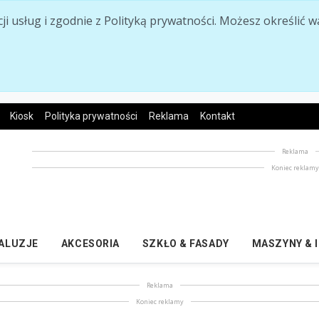
acji usług i zgodnie z Polityką prywatności. Możesz określi
Kiosk
Polityka prywatności
Reklama
Kontakt
Reklama
Koniec reklam
ŻALUZJE
AKCESORIA
SZKŁO & FASADY
MASZYNY & 
Reklama
Koniec reklamy