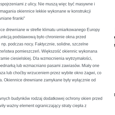
 spojrzeniami z ulicy. Nie muszą więc być masywne i
magania okiennice lekkie wykonane w konstrukcji
niane firanki”
nnice drewniane w strefie klimatu umiarkowanego Europy
funkcją podstawową było chronienie okna przed
p. podczas nocy. Faktycznie, solidne, szczelne
eczeństwa pomieszczeń. Większość okiennic wykonana
ramie ciesielskiej. Dla wzmocnienia wytrzymałości,
bednarką lub wzmacniano pasami zawiasów. Miały one
uza lub choćby wrzuceniem przez wybite okno żagwi, co
a. Okiennice drewniane zamykane były wyłącznie od
awnych budynków rodzaj dodatkowej ochrony okien przed
ły ważny element ograniczający straty ciepła z