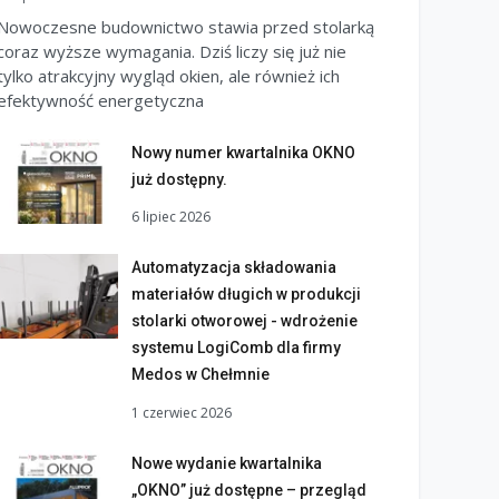
Nowoczesne budownictwo stawia przed stolarką
coraz wyższe wymagania. Dziś liczy się już nie
tylko atrakcyjny wygląd okien, ale również ich
efektywność energetyczna
Nowy numer kwartalnika OKNO
już dostępny.
6 lipiec 2026
Automatyzacja składowania
materiałów długich w produkcji
stolarki otworowej - wdrożenie
systemu LogiComb dla firmy
Medos w Chełmnie
1 czerwiec 2026
Nowe wydanie kwartalnika
„OKNO” już dostępne – przegląd