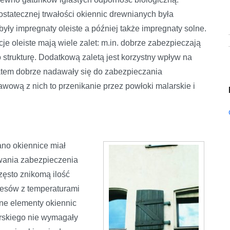
statecznej trwałości okiennic drewnianych była
ły impregnaty oleiste a później także impregnaty solne.
 oleiste mają wiele zalet: m.in. dobrze zabezpieczają
 strukturę. Dodatkową zaletą jest korzystny wpływ na
Zatem dobrze nadawały się do zabezpieczania
wową z nich to przenikanie przez powłoki malarskie i
ano okiennice miał
wania zabezpieczenia
zęsto znikomą ilość
resów z temperaturami
ne elementy okiennic
rskiego nie wymagały