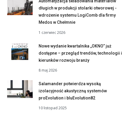
Automatyzacja składowania materiałów
długich w produkcji stolarki otworowej -
wdrożenie systemu LogiComb dla firmy
Medos w Chełmnie
1 czerwiec 2026
Nowe wydanie kwartalnika „OKNO” już
dostępne – przegląd trendów, technologii i
kierunków rozwoju branży
8 maj 2026
Salamander potwierdza wysoką
izolacyjność akustyczną systemów
proEvolution i bluEvolution82
10 listopad 2025