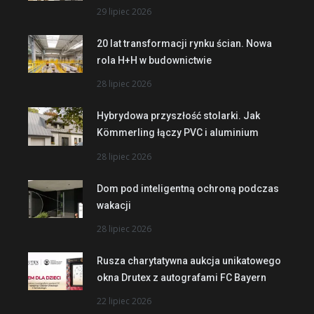
29 lipiec 2026
20 lat transformacji rynku ścian. Nowa
rola H+H w budownictwie
28 lipiec 2026
Hybrydowa przyszłość stolarki. Jak
Kömmerling łączy PVC i aluminium
28 lipiec 2026
Dom pod inteligentną ochroną podczas
wakacji
28 lipiec 2026
Rusza charytatywna aukcja unikatowego
okna Drutex z autografami FC Bayern
22 lipiec 2026