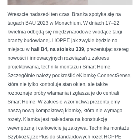
HOPPE na targach BAU 2023
Wreszcie nadszedł ten czas: Branża spotyka się na
targach BAU 2023 w Monachium. W dniach 17–22
kwietnia odbędą się międzynarodowe wiodące targi
branży budowlanej. HOPPE jak zwykle będzie na
miejscu w
hali B4, na stoisku 339
, prezentując szereg
nowości i innowacyjnych rozwiązań z zakresu
projektowania, techniki montażu i Smart Home.
Szczególnie należy podkreślić eKlamkę ConnectSense,
która nie tylko kontroluje stan okien, ale także
rozpoznaje próby włamania i zgłasza je do centrali
Smart Home. W zakresie wzornictwa prezentujemy
naszą nową kompaktową klamkę, która nie wymaga
rozety. Klamka jest nakładana na konstrukcję
wewnętrzną i całkowicie ją zakrywa. Technika montażu
SzybkozłączePlus do standardowych rozet HOPPE