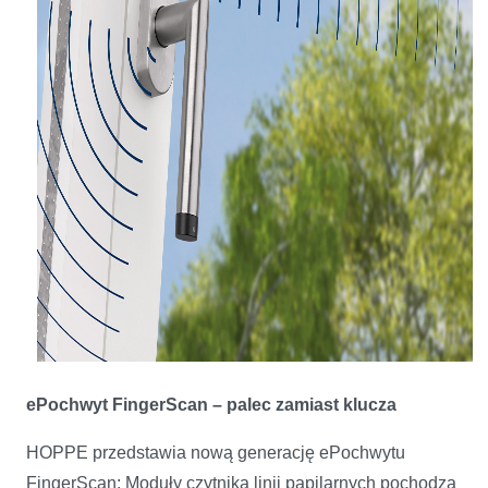
ePochwyt FingerScan – palec zamiast klucza
HOPPE przedstawia nową generację ePochwytu
FingerScan: Moduły czytnika linii papilarnych pochodzą