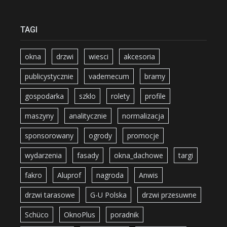
TAGI
okna
drzwi
wiesci
akcesoria
publicystycznie
vademecum
bramy
gospodarka
szklo
rolety
profile
maszyny
analitycznie
normalizacja
sponsorowany
ogrody
promocje
wydarzenia
fasady
okna_dachowe
targi
fakro
Aluprof
nagroda
Anwis
drzwi tarasowe
G-U Polska
drzwi przesuwne
Schüco
OknoPlus
poradnik