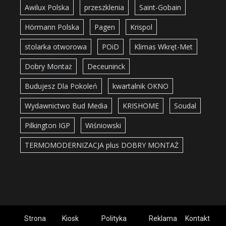
Awilux Polska
przeszklenia
Saint-Gobain
Hörmann Polska
Pagen
Krispol
stolarka otworowa
POiD
Klimas Wkręt-Met
Dobry Montaż
Deceuninck
Budujesz Dla Pokoleń
kwartalnik OKNO
Wydawnictwo Bud Media
KRISHOME
Soudal
Pilkington IGP
Wiśniowski
TERMOMODERNIZACJA plus DOBRY MONTAŻ
Strona
Kiosk
Polityka
Reklama
Kontakt