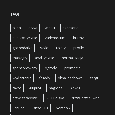
TAGI
okna
drzwi
wiesci
akcesoria
publicystycznie
vademecum
bramy
gospodarka
szklo
rolety
profile
maszyny
analitycznie
normalizacja
sponsorowany
ogrody
promocje
wydarzenia
fasady
okna_dachowe
targi
fakro
Aluprof
nagroda
Anwis
drzwi tarasowe
G-U Polska
drzwi przesuwne
Schüco
OknoPlus
poradnik