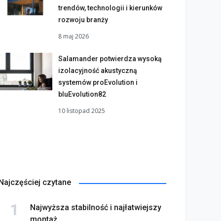
trendów, technologii i kierunków
rozwoju branży
8 maj 2026
Salamander potwierdza wysoką
izolacyjność akustyczną
systemów proEvolution i
bluEvolution82
10 listopad 2025
Najczęściej czytane
Najwyższa stabilność i najłatwiejszy
montaż