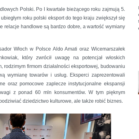
lowych Polski. Po I kwartale bieżącego roku zajmują 5.
ubiegłym roku polski eksport do tego kraju zwiększył się
ne relacje handlowe są bardzo dobre, a wartość wymiany
sador Włoch w Polsce Aldo Amati oraz Wicemarszałek
kowiak, który zwrócił uwagę na potencjał włoskich
m, rodzimym firmom działalności eksportowej, budowaniu
wą wymianę towarów i usług. Eksperci zaprezentowali
ne oraz pomocowe zaplecze instytucjonalne ekspansji
 uwagi z ponad 60 mln konsumentów. W tym pięknym
podziwiać dziedzictwo kulturowe, ale także robić biznes.