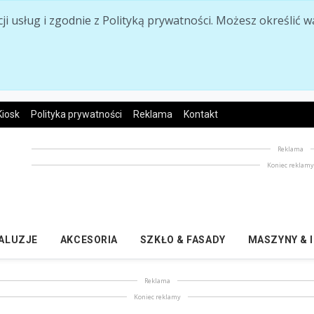
acji usług i zgodnie z Polityką prywatności. Możesz określi
Kiosk
Polityka prywatności
Reklama
Kontakt
Reklama
Koniec reklam
ŻALUZJE
AKCESORIA
SZKŁO & FASADY
MASZYNY & 
Reklama
Koniec reklamy