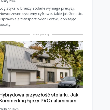
16 luty 2026
Logistyka w branży stolarki wymaga precyzji.
Nowoczesne systemy cyfrowe, takie jak Genetix,
usprawniają transport okien i drzwi, obniżając
koszty.
Koniec promocji
Hybrydowa przyszłość stolarki. Jak
Kömmerling łączy PVC i aluminium
28 lipiec 2026