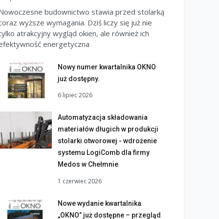
Nowoczesne budownictwo stawia przed stolarką
coraz wyższe wymagania. Dziś liczy się już nie
tylko atrakcyjny wygląd okien, ale również ich
efektywność energetyczna
Nowy numer kwartalnika OKNO
już dostępny.
6 lipiec 2026
Automatyzacja składowania
materiałów długich w produkcji
stolarki otworowej - wdrożenie
systemu LogiComb dla firmy
Medos w Chełmnie
1 czerwiec 2026
Nowe wydanie kwartalnika
„OKNO” już dostępne – przegląd