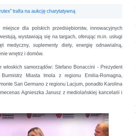
tex” trafia na aukcję charytatywną
 miejsce dla polskich przedsiębiorstw, innowacyjnych
westują, wystawiają się na targach, oferując m.in. usługi
rzęt medyczny, suplementy diety, energię odnawialną,
nie wnętrz i domów.
ele włoskich samorządów: Stefano Bonaccini - Prezydent
Burmistrz Miasta Imola z regionu Emilia-Romagna,
imonte San Germano z regionu Lacjum, ponadto Karolina
ecenas Agnieszka Janusz z mediolańskiej kancelarii i