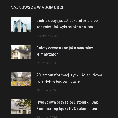
NAJNOWSZE WIADOMOŚCI
Jedna decyzja, 20 lat komfortu albo
kosztów. Jak wybrać okna na lata
3 sierpień 2026
Rolety zewnętrzne jako naturalny
klimatyzator
29 lipiec 2026
20 lat transformacji rynku ścian. Nowa
rola H+H w budownictwie
28 lipiec 2026
Hybrydowa przyszłość stolarki. Jak
Kömmerling łączy PVC i aluminium
28 lipiec 2026