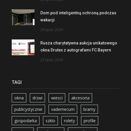
Dom pod inteligentną ochroną podczas
wakacji
28 lipiec 2026
Rusza charytatywna aukcja unikatowego
okna Drutex z autografami FC Bayern
22 lipiec 2026
TAGI
okna
drzwi
wiesci
akcesoria
publicystycznie
vademecum
bramy
gospodarka
szklo
rolety
profile