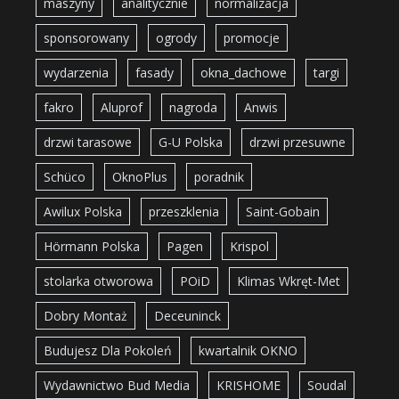
maszyny
analitycznie
normalizacja
sponsorowany
ogrody
promocje
wydarzenia
fasady
okna_dachowe
targi
fakro
Aluprof
nagroda
Anwis
drzwi tarasowe
G-U Polska
drzwi przesuwne
Schüco
OknoPlus
poradnik
Awilux Polska
przeszklenia
Saint-Gobain
Hörmann Polska
Pagen
Krispol
stolarka otworowa
POiD
Klimas Wkręt-Met
Dobry Montaż
Deceuninck
Budujesz Dla Pokoleń
kwartalnik OKNO
Wydawnictwo Bud Media
KRISHOME
Soudal