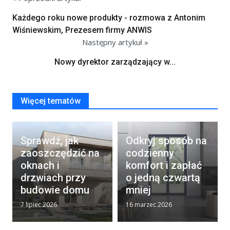
Każdego roku nowe produkty - rozmowa z Antonim
Wiśniewskim, Prezesem firmy ANWIS
Następny artykuł »
Nowy dyrektor zarządzający w...
Więcej tematów
Sprawdź, jak
Odkryj sposób na
zaoszczędzić na
codzienny
oknach i
komfort i zapłać
drzwiach przy
o jedną czwartą
budowie domu
mniej
7 lipiec 2026
16 marzec 2026