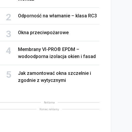
Odporność na włamanie – klasa RC3
Okna przeciwpożarowe
Membrany VI-PRO® EPDM –
wodoodporna izolacja okien i fasad
Jak zamontować okna szczelnie i
zgodnie z wytycznymi
Reklama
na bez tajemnic. Na co
Koniec reklamy
rócić uwagę przed
Saint-Gobain prezentuje
akupem
nowy film wizerunkowy
lipiec 2026
13 lipiec 2026