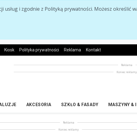
acji usług i zgodnie z Polityką prywatności. Możesz określi
Kiosk
Polityka prywatności
Reklama
Kontakt
Reklama
Koniec reklam
ŻALUZJE
AKCESORIA
SZKŁO & FASADY
MASZYNY & 
Reklama
Koniec reklamy