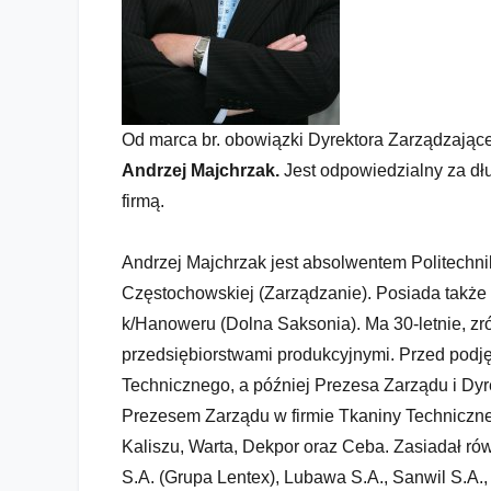
Od marca br. obowiązki Dyrektora Zarządzając
Andrzej Majchrzak.
Jest odpowiedzialny za dł
firmą.
Andrzej Majchrzak jest absolwentem Politechnik
Częstochowskiej (Zarządzanie). Posiada także 
k/Hanoweru (Dolna Saksonia). Ma 30-letnie, z
przedsiębiorstwami produkcyjnymi. Przed podję
Technicznego, a później Prezesa Zarządu i Dyr
Prezesem Zarządu w firmie Tkaniny Techniczne S
Kaliszu, Warta, Dekpor oraz Ceba. Zasiadał r
Nowy dyrektor zarządzający w...
S.A. (Grupa Lentex), Lubawa S.A., Sanwil S.A.,