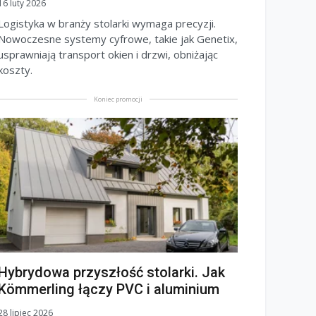
16 luty 2026
Logistyka w branży stolarki wymaga precyzji.
Nowoczesne systemy cyfrowe, takie jak Genetix,
usprawniają transport okien i drzwi, obniżając
koszty.
Koniec promocji
Hybrydowa przyszłość stolarki. Jak
Kömmerling łączy PVC i aluminium
28 lipiec 2026