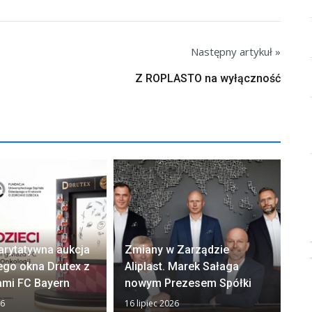
Następny artykuł »
Z ROPLASTO na wyłączność
arytatywna aukcja
Zmiany w Zarządzie
Ok
ego okna Drutex z
Aliplast. Marek Sałaga
zw
ami FC Bayern
nowym Prezesem Spółki
z
26
16 lipiec 2026
13 