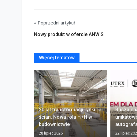
« Poprzedni artykuł
Nowy produkt w ofercie ANWIS
Więcej tematów
20 lat transformacji rynku
Rusza ch
ścian. Nowa rola H+H w
unikatow
budownictwie
autograf
28 lipiec 2026
22 lipiec 20