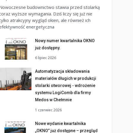
Nowoczesne budownictwo stawia przed stolarką
coraz wyższe wymagania. Dziś liczy się już nie
tylko atrakcyjny wygląd okien, ale również ich
efektywność energetyczna
Nowy numer kwartalnika OKNO
już dostępny.
6 lipiec 2026
Automatyzacja składowania
materiałów długich w produkcji
stolarki otworowej - wdrożenie
systemu LogiComb dla firmy
Medos w Chełmnie
1 czerwiec 2026
Nowe wydanie kwartalnika
„OKNO” już dostępne – przegląd