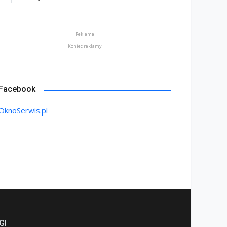
Reklama
Koniec reklamy
Facebook
OknoSerwis.pl
GI