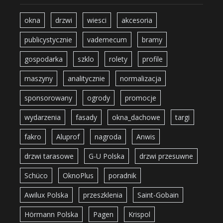
okna
drzwi
wiesci
akcesoria
publicystycznie
vademecum
bramy
gospodarka
szklo
rolety
profile
maszyny
analitycznie
normalizacja
sponsorowany
ogrody
promocje
wydarzenia
fasady
okna_dachowe
targi
fakro
Aluprof
nagroda
Anwis
drzwi tarasowe
G-U Polska
drzwi przesuwne
Schüco
OknoPlus
poradnik
Awilux Polska
przeszklenia
Saint-Gobain
Hörmann Polska
Pagen
Krispol