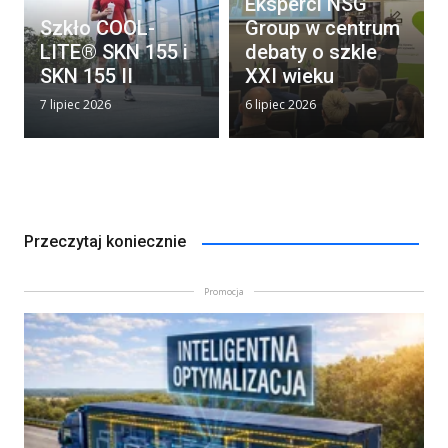
Eksperci NSG
Szkło COOL-
Group w centrum
LITE® SKN 155 i
debaty o szkle
SKN 155 II
XXI wieku
7 lipiec 2026
6 lipiec 2026
Przeczytaj koniecznie
Promocja