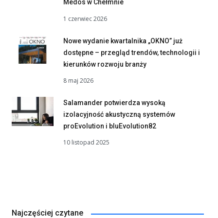
Medos w Chełmnie
1 czerwiec 2026
Nowe wydanie kwartalnika „OKNO” już
dostępne – przegląd trendów, technologii i
kierunków rozwoju branży
8 maj 2026
Salamander potwierdza wysoką
izolacyjność akustyczną systemów
proEvolution i bluEvolution82
10 listopad 2025
Najczęściej czytane