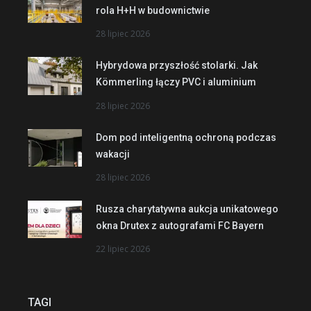
rola H+H w budownictwie
28 lipiec 2026
Hybrydowa przyszłość stolarki. Jak
Kömmerling łączy PVC i aluminium
28 lipiec 2026
Dom pod inteligentną ochroną podczas
wakacji
28 lipiec 2026
Rusza charytatywna aukcja unikatowego
okna Drutex z autografami FC Bayern
22 lipiec 2026
TAGI