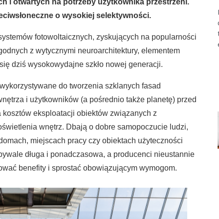
h i otwartych na potrzeby użytkownika przestrzeni.
zeciwsłoneczne o wysokiej selektywności.
ystemów fotowoltaicznych, zyskujących na popularności
godnych z wytycznymi neuroarchitektury, elementem
się dziś wysokowydajne szkło nowej generacji.
wykorzystywane do tworzenia szklanych fasad
ętrza i użytkowników (a pośrednio także planetę) przed
a kosztów eksploatacji obiektów związanych z
świetlenia wnętrz. Dbają o dobre samopoczucie ludzi,
 domach, miejscach pracy czy obiektach użyteczności
niebywale długa i ponadczasowa, a producenci nieustannie
zować benefity i sprostać obowiązującym wymogom.