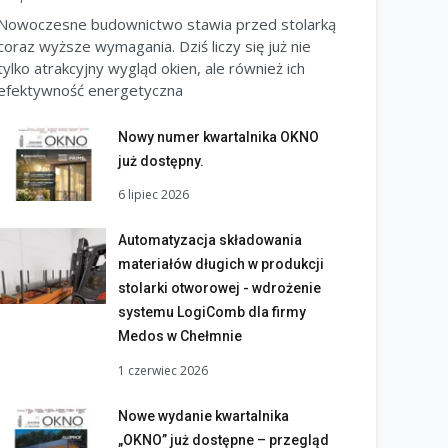
Nowoczesne budownictwo stawia przed stolarką
coraz wyższe wymagania. Dziś liczy się już nie
tylko atrakcyjny wygląd okien, ale również ich
efektywność energetyczna
Nowy numer kwartalnika OKNO
już dostępny.
6 lipiec 2026
Automatyzacja składowania
materiałów długich w produkcji
stolarki otworowej - wdrożenie
systemu LogiComb dla firmy
Medos w Chełmnie
1 czerwiec 2026
Nowe wydanie kwartalnika
„OKNO” już dostępne – przegląd