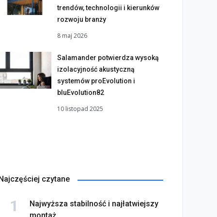
trendów, technologii i kierunków
rozwoju branży
8 maj 2026
Salamander potwierdza wysoką
izolacyjność akustyczną
systemów proEvolution i
bluEvolution82
10 listopad 2025
Najczęściej czytane
Najwyższa stabilność i najłatwiejszy
montaż