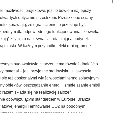
ne możliwości projektowe, jest to bowiem najlepszy
otwartych optycznie przestrzeni. Przeszklone ściany
trz sprawiają, że ograniczenie to przestaje być
ezbędnym dla odpowiedniego funkcjonowania człowieka
ikają” z tym, co na zewnątrz – otaczającą budynek
mą miasta. W każdym przypadku efekt robi ogromne
czesnym budownictwie znaczenie ma również dbałość o
y materiał – jest przyjazne środowisku, z łatwością
 się też doskonałymi właściwościami termoizolacyjnymi,
zny obiektów, oszczędzanie energii i zmniejszanie emisji
 razem składa się na realizację założeń
nie obowiązującym standardem w Europie. Branża
iatowej energii i emitowanie CO2 na podobnym