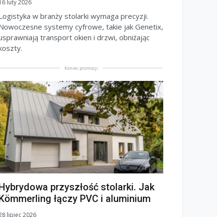
16 luty 2026
Logistyka w branży stolarki wymaga precyzji.
Nowoczesne systemy cyfrowe, takie jak Genetix,
usprawniają transport okien i drzwi, obniżając
koszty.
Koniec promocji
Hybrydowa przyszłość stolarki. Jak
Kömmerling łączy PVC i aluminium
28 lipiec 2026