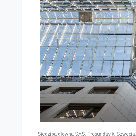
Siedziba główna SAS, Frösundavik, Szwecj