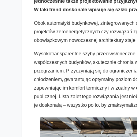
jednocześnie także projektowanie przyjaznyc
W taki trend doskonale wpisuje się szkło pr
Obok automatyki budynkowej, zintegrowanych s
projektów zeroenergetycznych czy rozwiązań z
obowiązkowym nowoczesnej architektury staje 
Wysokotransparentne szyby przeciwsłoneczne 
współczesnych budynków, skutecznie chronią wn
przegrzaniem. Przyczyniają się do ograniczeni
chłodzeniem, gwarantując optymalny poziom do
zapewniając im komfort termiczny i wizualny w
publicznej. Lista zalet tego rozwiązania jest 
je doskonalą – wszystko po to, by zmaksymali