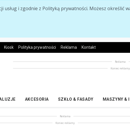
acji usług i zgodnie z Polityką prywatności. Możesz określi
Kiosk
Polityka prywatności
Reklama
Kontakt
Reklama
Koniec reklam
ŻALUZJE
AKCESORIA
SZKŁO & FASADY
MASZYNY & 
Reklama
Koniec reklamy