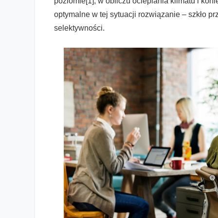
poziomie[1], w obliczu ocieplania klimatu i ko
optymalne w tej sytuacji rozwiązanie – szkło p
selektywności.