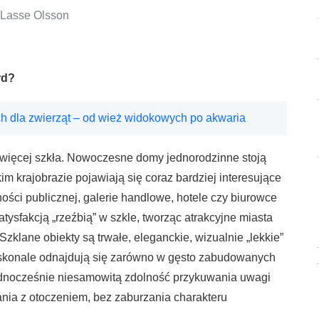
 Lasse Olsson
rd?
ch dla zwierząt – od wież widokowych po akwaria
az więcej szkła. Nowoczesne domy jednorodzinne stoją
m krajobrazie pojawiają się coraz bardziej interesujące
ości publicznej, galerie handlowe, hotele czy biurowce
atysfakcją „rzeźbią” w szkle, tworząc atrakcyjne miasta
klane obiekty są trwałe, eleganckie, wizualnie „lekkie”
doskonale odnajdują się zarówno w gęsto zabudowanych
 jednocześnie niesamowitą zdolność przykuwania uwagi
nia z otoczeniem, bez zaburzania charakteru