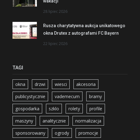
wakacji
28 lipiec 2026
Rusza charytatywna aukcja unikatowego
okna Drutex z autografami FC Bayern
22 lipiec 2026
TAGI
okna
drzwi
wiesci
akcesoria
publicystycznie
vademecum
bramy
gospodarka
szklo
rolety
profile
maszyny
analitycznie
normalizacja
sponsorowany
ogrody
promocje