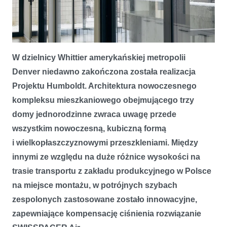
W dzielnicy Whittier amerykańskiej metropolii
Pełna kompensacja ciśnienia w szybach zespolonych dzięki
Denver niedawno zakończona została realizacja
SWISSPACER
Projektu Humboldt. Architektura nowoczesnego
kompleksu mieszkaniowego obejmującego trzy
domy jednorodzinne zwraca uwagę przede
wszystkim nowoczesną, kubiczną formą
i wielkopłaszczyznowymi przeszkleniami. Między
innymi ze względu na duże różnice wysokości na
trasie transportu z zakładu produkcyjnego w Polsce
na miejsce montażu, w potrójnych szybach
zespolonych zastosowane zostało innowacyjne,
zapewniające kompensację ciśnienia rozwiązanie