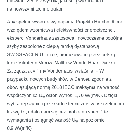
doświadczenie z wysoką jakością wykonania i
najnowszymi technologiami.
Aby spełnić wysokie wymagania Projektu Humboldt pod
względem wzornictwa i efektywności energetycznej,
eksperci Vonderhaus zastosowali nowoczesne potrójne
szyby zespolone z ciepłą ramką dystansową
SWISSPACER Ultimate, produkowane przez polską
firmę Vitroterm Murów. Matthew VonderHaar, Dyrektor
Zarządzający firmy Vonderhaus, wyjaśnia: – W
przypadku nowych budynków w Denver, zgodnie z
obowiązującą normą 2018 IECC maksymalna wartość
współczynnika U
okien wynosi 1,70 W/(m²K). Dzięki
w
wybranej szybie i przekładce termicznej w uszczelnieniu
krawędzi, udało nam się bez problemu spełnić te
wymagania i osiągnąć wartość U
na poziomie
w
0,9 W/(m²K).