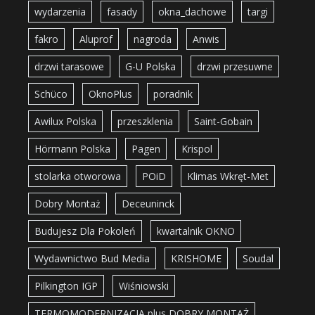
wydarzenia
fasady
okna_dachowe
targi
fakro
Aluprof
nagroda
Anwis
drzwi tarasowe
G-U Polska
drzwi przesuwne
Schüco
OknoPlus
poradnik
Awilux Polska
przeszklenia
Saint-Gobain
Hörmann Polska
Pagen
Krispol
stolarka otworowa
POiD
Klimas Wkręt-Met
Dobry Montaż
Deceuninck
Budujesz Dla Pokoleń
kwartalnik OKNO
Wydawnictwo Bud Media
KRISHOME
Soudal
Pilkington IGP
Wiśniowski
TERMOMODERNIZACJA plus DOBRY MONTAŻ