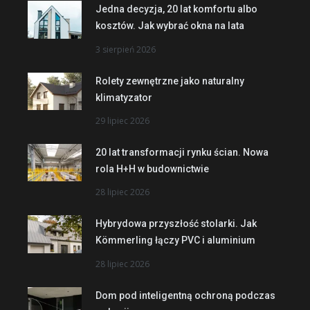
Jedna decyzja, 20 lat komfortu albo
kosztów. Jak wybrać okna na lata
3 sierpień 2026
Rolety zewnętrzne jako naturalny
klimatyzator
29 lipiec 2026
20 lat transformacji rynku ścian. Nowa
rola H+H w budownictwie
28 lipiec 2026
Hybrydowa przyszłość stolarki. Jak
Kömmerling łączy PVC i aluminium
28 lipiec 2026
Dom pod inteligentną ochroną podczas