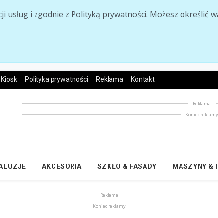
acji usług i zgodnie z Polityką prywatności. Możesz określi
Kiosk
Polityka prywatności
Reklama
Kontakt
Reklama
Koniec reklam
ŻALUZJE
AKCESORIA
SZKŁO & FASADY
MASZYNY & 
Reklama
Koniec reklamy