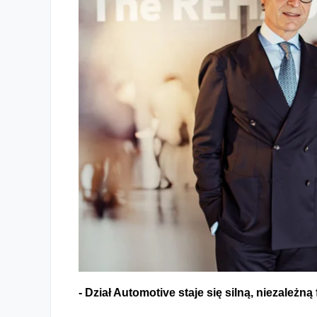
Zmiany w Grupie REHAU – większa niezależność jednoste
- Dział Automotive staje się silną, niezależną