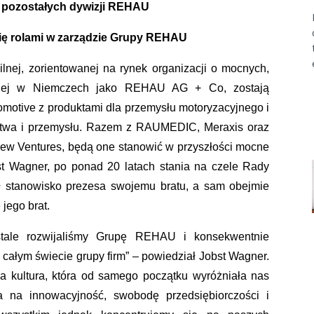
a pozostałych dywizji REHAU
 się rolami w zarządzie Grupy REHAU
lnej, zorientowanej na rynek organizacji o mocnych,
znanej w Niemczech jako REHAU AG + Co, zostają
motive z produktami dla przemysłu motoryzacyjnego i
ctwa i przemysłu. Razem z RAUMEDIC, Meraxis oraz
New Ventures, będą one stanowić w przyszłości mocne
st Wagner, po ponad 20 latach stania na czele Rady
ł stanowisko prezesa swojemu bratu, a sam obejmie
jego brat.
stale rozwijaliśmy Grupę REHAU i konsekwentnie
 całym świecie grupy firm” – powiedział Jobst Wagner.
a kultura, która od samego początku wyróżniała nas
ia na innowacyjność, swobodę przedsiębiorczości i