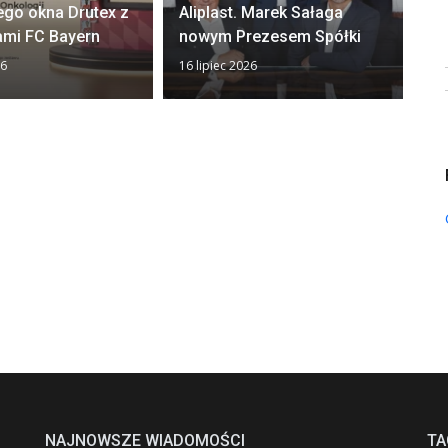
ego okna Drutex z
Aliplast. Marek Sałaga
zw
ami FC Bayern
nowym Prezesem Spółki
z
26
16 lipiec 2026
13 
NAJNOWSZE WIADOMOŚCI
TA