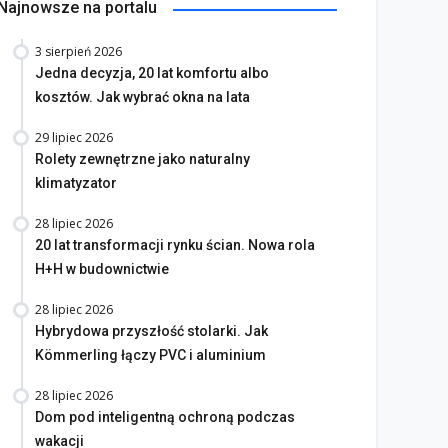
Najnowsze na portalu
3 sierpień 2026
Jedna decyzja, 20 lat komfortu albo
kosztów. Jak wybrać okna na lata
29 lipiec 2026
Rolety zewnętrzne jako naturalny
klimatyzator
28 lipiec 2026
20 lat transformacji rynku ścian. Nowa rola
H+H w budownictwie
28 lipiec 2026
Hybrydowa przyszłość stolarki. Jak
Kömmerling łączy PVC i aluminium
28 lipiec 2026
Dom pod inteligentną ochroną podczas
na bez tajemnic. Na co
wakacji