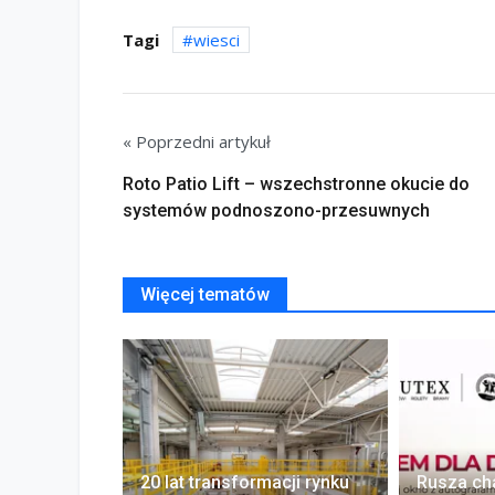
Tagi
wiesci
« Poprzedni artykuł
Roto Patio Lift – wszechstronne okucie do
systemów podnoszono-przesuwnych
Więcej tematów
20 lat transformacji rynku
Rusza ch