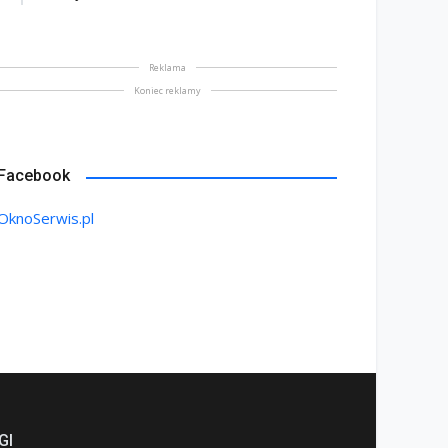
rócić uwagę przed
Saint-Gobain prezentuje
akupem
nowy film wizerunkowy
lipiec 2026
13 lipiec 2026
Reklama
Koniec reklamy
Facebook
OknoSerwis.pl
GI