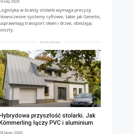
16 luty 2026
Logistyka w branży stolarki wymaga precyzji.
Nowoczesne systemy cyfrowe, takie jak Genetix,
usprawniają transport okien i drzwi, obniżając
koszty.
Koniec promocji
Hybrydowa przyszłość stolarki. Jak
Kömmerling łączy PVC i aluminium
28 lipiec 2026