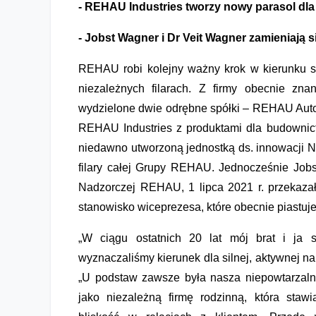
- REHAU Industries tworzy nowy parasol dl
- Jobst Wagner i Dr Veit Wagner zamieniają
REHAU robi kolejny ważny krok w kierunku si
niezależnych filarach. Z firmy obecnie 
wydzielone dwie odrębne spółki – REHAU Auto
REHAU Industries z produktami dla budowni
niedawno utworzoną jednostką ds. innowacji 
filary całej Grupy REHAU. Jednocześnie Job
Nadzorczej REHAU, 1 lipca 2021 r. przekaza
stanowisko wiceprezesa, które obecnie piastuje 
„W ciągu ostatnich 20 lat mój brat i ja 
wyznaczaliśmy kierunek dla silnej, aktywnej na
„U podstaw zawsze była nasza niepowtarzaln
jako niezależną firmę rodzinną, która staw