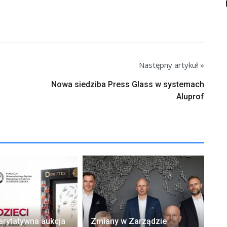
Następny artykuł »
Nowa siedziba Press Glass w systemach
Aluprof
arytatywna aukcja
Zmiany w Zarządzie
Ok