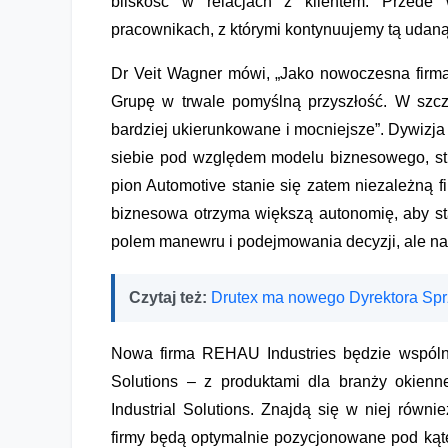
bliskość w relacjach z klientem. Przede
pracownikach, z którymi kontynuujemy tą udaną
Dr Veit Wagner mówi, „Jako nowoczesna firm
Grupę w trwale pomyślną przyszłość. W szcz
bardziej ukierunkowane i mocniejsze”. Dywizja 
siebie pod względem modelu biznesowego, stru
pion Automotive stanie się zatem niezależn
biznesowa otrzyma większą autonomię, aby st
polem manewru i podejmowania decyzji, ale n
Czytaj też:
Drutex ma nowego Dyrektora Sp
Nowa firma REHAU Industries będzie wspól
Solutions – z produktami dla branży okiennej
Industrial Solutions. Znajdą się w niej rów
firmy będą optymalnie pozycjonowane pod kąte