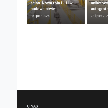
ścian. Nowa rola H+H w
unikatow
budownictwie
autograf
28 lipiec 2026
22 lipiec 20
O NAS