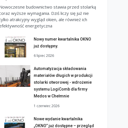
Nowoczesne budownictwo stawia przed stolarką
coraz wyższe wymagania. Dziś liczy się już nie
tylko atrakcyjny wygląd okien, ale również ich
efektywność energetyczna
Nowy numer kwartalnika OKNO
już dostępny.
6 lipiec 2026
Automatyzacja składowania
materiałów długich w produkcji
stolarki otworowej - wdrożenie
systemu LogiComb dla firmy
Medos w Chełmnie
1 czerwiec 2026
Nowe wydanie kwartalnika
„OKNO” już dostępne – przegląd