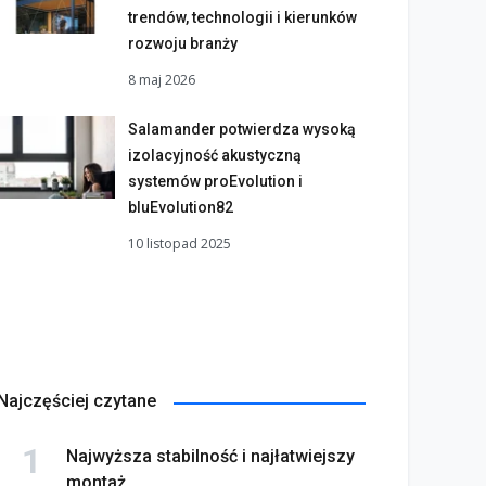
trendów, technologii i kierunków
rozwoju branży
8 maj 2026
Salamander potwierdza wysoką
izolacyjność akustyczną
systemów proEvolution i
bluEvolution82
10 listopad 2025
Najczęściej czytane
Najwyższa stabilność i najłatwiejszy
montaż