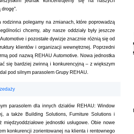
 wszystkim jednak koncentrujemy się na naszych
 drogę”.
a rodzinna polegamy na zmianach, które poprowadzą
ególności chcemy, aby nasze oddziały były jeszcze
Automotive i pozostałe dywizje znacznie różnią się od
ktury klientów i organizacji wewnętrznej. Poprzedni
ą firmą pod nazwą REHAU Automotive. Nowa jednostka
ać się bardziej zwinną i konkurencyjną – z większym
adal pod silnym parasolem Grupy REHAU.
rzedaży
nym parasolem dla innych działów REHAU: Window
, a także Building Solutions, Furniture Solutions i
nież międzyoddziałowe jednostki usługowe. Obie nowe
m konkurencji zorientowanej na klienta i rentownego