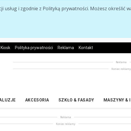
acji usług i zgodnie z Polityką prywatności. Możesz określi
Kiosk
Polityka prywatności
Reklama
Kontakt
Reklama
Koniec reklam
ŻALUZJE
AKCESORIA
SZKŁO & FASADY
MASZYNY & 
Reklama
Koniec reklamy