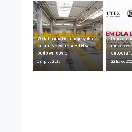
20 lat transformacji rynku
Rusza ch
ścian. Nowa rola H+H w
unikatow
budownictwie
autograf
28 lipiec 2026
22 lipiec 20