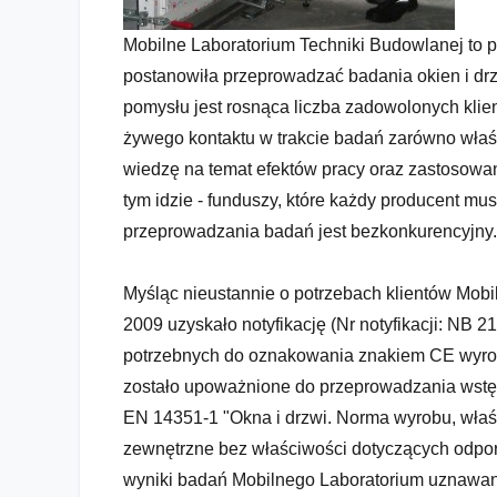
Mobilne Laboratorium Techniki Budowlanej to p
postanowiła przeprowadzać badania okien i drz
pomysłu jest rosnąca liczba zadowolonych klie
żywego kontaktu w trakcie badań zarówno właśc
wiedzę na temat efektów pracy oraz zastosowa
tym idzie - funduszy, które każdy producent mu
przeprowadzania badań jest bezkonkurencyjny.
Myśląc nieustannie o potrzebach klientów Mobi
2009 uzyskało notyfikację (Nr notyfikacji: NB
potrzebnych do oznakowania znakiem CE wyrob
zostało upoważnione do przeprowadzania wstę
EN 14351-1 "Okna i drzwi. Norma wyrobu, właśc
zewnętrzne bez właściwości dotyczących odpor
wyniki badań Mobilnego Laboratorium uznawane