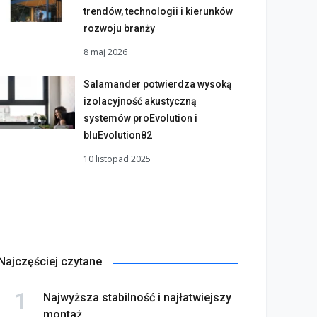
trendów, technologii i kierunków
rozwoju branży
8 maj 2026
Salamander potwierdza wysoką
izolacyjność akustyczną
systemów proEvolution i
bluEvolution82
10 listopad 2025
Najczęściej czytane
Najwyższa stabilność i najłatwiejszy
montaż