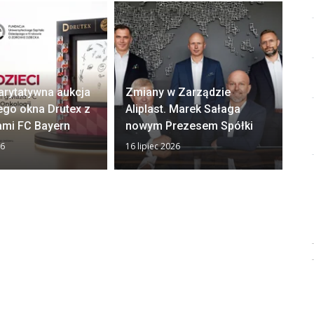
arytatywna aukcja
Zmiany w Zarządzie
Ok
ego okna Drutex z
Aliplast. Marek Sałaga
zw
ami FC Bayern
nowym Prezesem Spółki
z
26
16 lipiec 2026
13 