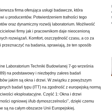
ierwsza firma oferująca usługi badawcze, która
wi u producentów. Potwierdzeniem trafności tego
ntów oraz dynamiczny rozwój laboratorium. Możliwość
icielowi firmy jak i pracownikom daje nieocenioną
nych rozwiązań. Komfort, oszczędność czasu, a co za
si przeznaczyć na badania, sprawiają, że ten sposób
lne Laboratorium Techniki Budowlanej 7-go września
 2189) na podstawowy i niezbędny zakres badań
ów jakim są okna i drzwi. W związku z powyższym
pnych badań typu (ITT) na zgodność z europejską normą
iwości eksploatacyjne. Część 1: Okna i drzwi
ności ogniowej i/lub dymoszczelności", dzięki czemu
 są na całym obszarze Unii Europejskiej.