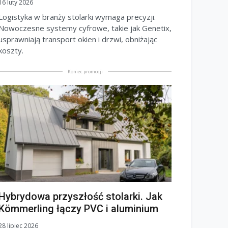
16 luty 2026
Logistyka w branży stolarki wymaga precyzji.
Nowoczesne systemy cyfrowe, takie jak Genetix,
usprawniają transport okien i drzwi, obniżając
koszty.
Koniec promocji
Hybrydowa przyszłość stolarki. Jak
Kömmerling łączy PVC i aluminium
28 lipiec 2026