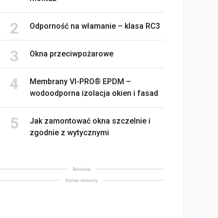
Odporność na włamanie – klasa RC3
Okna przeciwpożarowe
na bez tajemnic. Na co
rócić uwagę przed
Saint-Gobain prezentuje
Membrany VI-PRO® EPDM –
akupem
nowy film wizerunkowy
wodoodporna izolacja okien i fasad
lipiec 2026
13 lipiec 2026
Jak zamontować okna szczelnie i
zgodnie z wytycznymi
Reklama
Koniec reklamy