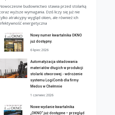
Nowoczesne budownictwo stawia przed stolarką
coraz wyższe wymagania. Dziś liczy się już nie
tylko atrakcyjny wygląd okien, ale również ich
efektywność energetyczna
Nowy numer kwartalnika OKNO
już dostępny.
6 lipiec 2026
Automatyzacja składowania
materiałów długich w produkcji
stolarki otworowej - wdrożenie
systemu LogiComb dla firmy
Medos w Chełmnie
1 czerwiec 2026
Nowe wydanie kwartalnika
„OKNO” już dostępne – przegląd