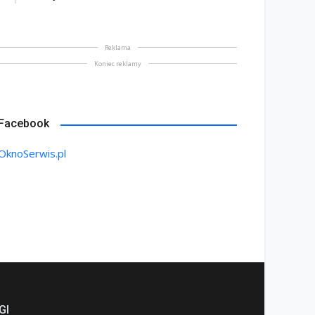
Reklama
Koniec reklamy
Facebook
OknoSerwis.pl
GI