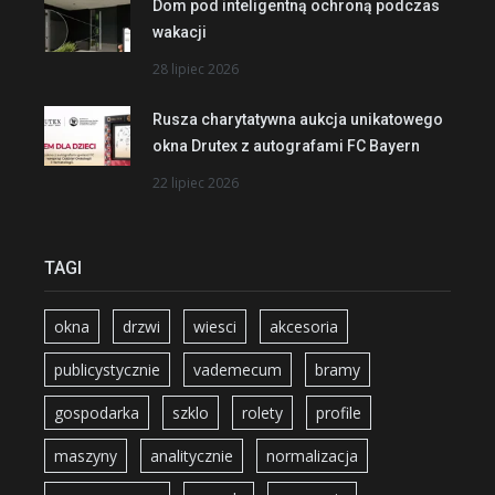
Dom pod inteligentną ochroną podczas
wakacji
28 lipiec 2026
Rusza charytatywna aukcja unikatowego
okna Drutex z autografami FC Bayern
22 lipiec 2026
TAGI
okna
drzwi
wiesci
akcesoria
publicystycznie
vademecum
bramy
gospodarka
szklo
rolety
profile
maszyny
analitycznie
normalizacja