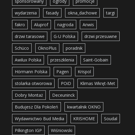
sponsorowany
ogrody
promocje
wydarzenia
fasady
okna_dachowe
targi
fakro
Aluprof
nagroda
Anwis
drzwi tarasowe
G-U Polska
drzwi przesuwne
Schüco
OknoPlus
poradnik
Awilux Polska
przeszklenia
Saint-Gobain
Hörmann Polska
Pagen
Krispol
stolarka otworowa
POiD
Klimas Wkręt-Met
Dobry Montaż
Deceuninck
Budujesz Dla Pokoleń
kwartalnik OKNO
Wydawnictwo Bud Media
KRISHOME
Soudal
Pilkington IGP
Wiśniowski