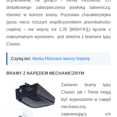
ocynkowanej na gorąco i istniej możliwość ich
dodatkowego zabezpieczenia powłoką lakierniczą,
również w kolorze bramy. Pozostała charakterystyka
(poza nieco niższym współczynnikiem przenikalności
cieplnej – nie więcej niż 1,35 [W/(m²∙K)],) łącznie z
maksymalnym wymiarem, jest zbieżna z bramami typu
Classic.
Czytaj też:
Marka Hörmann tworzy historię
BRAMY Z NAPĘDEM MECHANICZNYM
Zarówno bramy typu
Classic jak i Trend mogą
być wyposażone w napęd
mechaniczny,
zapewniający ich