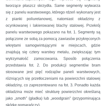
tworzące płaszcz skrzydła. Same segmenty wytwarza
się z panelu warstwowego, którego rdzeń wykonany jest
z pianki poliuretanowej, natomiast okładziny z
ocynkowanej i lakierowanej blachy stalowej. Przekrój
panelu warstwowego pokazano na fot. 1. Segmenty są
połączone ze sobą za pomocą zawiasów przykręconych
wkrętami samogwintującymi w miejscach, gdzie
znajdują się cztery warstwy metalu, zwiększając tym
wytrzymałość zamocowania. Sposób połączenia
przedstawia fot. 2. Do produkcji segmentów bram
stosowane jest pięć rodzajów paneli warstwowych,
różniących się przetłoczeniami na powierzchni stalowej
okładziny, co zaprezentowano na fot. 3. Ponadto każda
okładzina może mieć strukturę powierzchni określaną
jako „smoth” (gładka) lub „woodgrain” (przypominająca
skórkę pomarańczy).