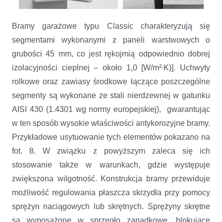
Bramy garażowe typu Classic charakteryzują się
segmentami wykonanymi z paneli warstwowych o
grubości 45 mm, co jest rękojmią odpowiednio dobrej
izolacyjności cieplnej – około 1,0 [W/m²∙K)]. Uchwyty
rolkowe oraz zawiasy środkowe łączące poszczególne
segmenty są wykonane ze stali nierdzewnej w gatunku
AISI 430 (1.4301 wg normy europejskiej), gwarantując
w ten sposób wysokie właściwości antykorozyjne bramy.
Przykładowe usytuowanie tych elementów pokazano na
fot. 8. W związku z powyższym zaleca się ich
stosowanie także w warunkach, gdzie występuje
zwiększona wilgotność. Konstrukcja bramy przewiduje
możliwość regulowania płaszcza skrzydła przy pomocy
sprężyn naciągowych lub skrętnych. Sprężyny skrętne
są wyposażone w sprzęgło zapadkowe, blokujące