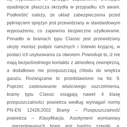
opadnięcie płaszcza skrzydła w przypadku ich awarii.
Podkreślić należy, że układ zabezpieczenia przed
pęknięciem sprężyn jest przewidziany w standardowym
wyposażeniu, co zapewnia bezpieczne użytkowanie.
Ponadto w bramach typu Classic jest przewidziany
ukryty montaż podpór narożnych i listewki kryjącej, w
postaci ich usytuowania za otworem. Powoduje to, iż nie
mają bezpośredniego kontaktu z atmosferą zewnętrzną,
a dodatkowo nie przepuszczają chłodu do wnętrza
garażu. Rozwiązanie to przedstawiono na fot. 9.
Poprzez zastosowanie właściwego uszczelnienia,
bramy typu Classic osiągają nawet 4 klasę
przepuszczalności powietrza według wymagań normy
PN-EN 12426:2002
Bramy – Przepuszczalność
powietrza – Klasyfikacja.
Asortyment wymiarowy
prezentowanych bram jest bardzo szeroki, a