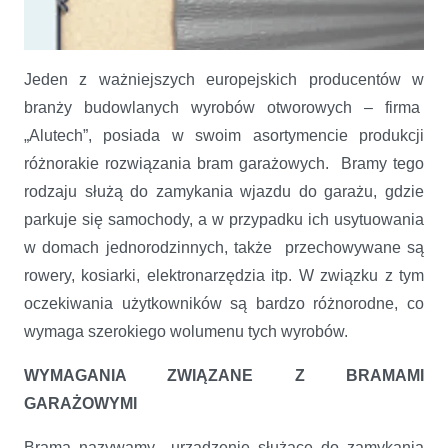
Jeden z ważniejszych europejskich producentów w
branży budowlanych wyrobów otworowych – firma
„Alutech”, posiada w swoim asortymencie produkcji
różnorakie rozwiązania bram garażowych. Bramy tego
rodzaju służą do zamykania wjazdu do garażu, gdzie
Przegląd bram garażowych firmy Alutech
parkuje się samochody, a w przypadku ich usytuowania
w domach jednorodzinnych, także przechowywane są
rowery, kosiarki, elektronarzędzia itp. W związku z tym
oczekiwania użytkowników są bardzo różnorodne, co
wymaga szerokiego wolumenu tych wyrobów.
WYMAGANIA ZWIĄZANE Z BRAMAMI
GARAŻOWYMI
Bramą nazywamy urządzenie służące do zamykania