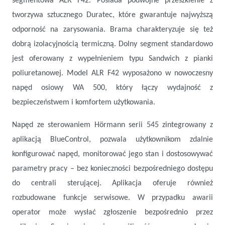
segmentowa ALR F42. Posiada podwójne przeszklenie z
tworzywa sztucznego Duratec, które gwarantuje najwyższą
odporność na zarysowania. Brama charakteryzuje się też
dobrą izolacyjnością termiczną. Dolny segment standardowo
jest oferowany z wypełnieniem typu Sandwich z pianki
poliuretanowej. Model ALR F42 wyposażono w nowoczesny
napęd osiowy WA 500, który łączy wydajność z
bezpieczeństwem i komfortem użytkowania.
Napęd ze sterowaniem Hörmann serii 545 zintegrowany z
aplikacją BlueControl, pozwala użytkownikom zdalnie
konfigurować napęd, monitorować jego stan i dostosowywać
parametry pracy – bez konieczności bezpośredniego dostępu
do centrali sterującej. Aplikacja oferuje również
rozbudowane funkcje serwisowe. W przypadku awarii
operator może wysłać zgłoszenie bezpośrednio przez