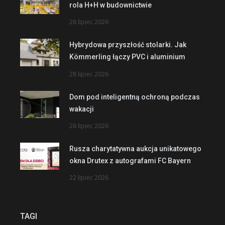
rola H+H w budownictwie
28 lipiec 2026
Hybrydowa przyszłość stolarki. Jak
Kömmerling łączy PVC i aluminium
28 lipiec 2026
Dom pod inteligentną ochroną podczas
wakacji
28 lipiec 2026
Rusza charytatywna aukcja unikatowego
okna Drutex z autografami FC Bayern
22 lipiec 2026
TAGI