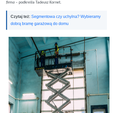
firma
– podkreśla Tadeusz Kornet.
Czytaj też:
Segmentowa czy uchylna? Wybieramy
dobrą bramę garażową do domu