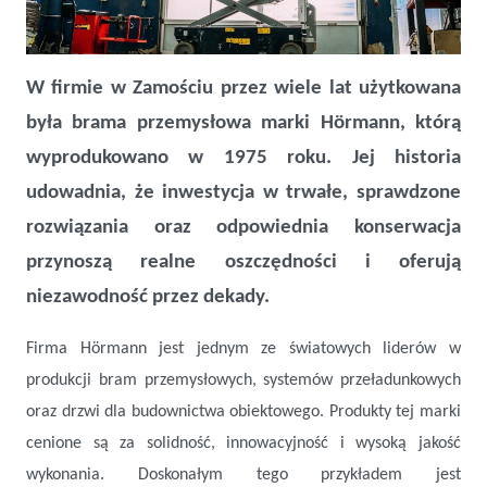
Marka Hörmann tworzy historię
W firmie w Zamościu przez wiele lat użytkowana
była brama przemysłowa marki Hörmann, którą
wyprodukowano w 1975 roku. Jej historia
udowadnia, że inwestycja w trwałe, sprawdzone
rozwiązania oraz odpowiednia konserwacja
przynoszą realne oszczędności i oferują
niezawodność przez dekady.
Firma Hörmann jest jednym ze światowych liderów w
produkcji bram przemysłowych, systemów przeładunkowych
oraz drzwi dla budownictwa obiektowego. Produkty tej marki
cenione są za solidność, innowacyjność i wysoką jakość
wykonania. Doskonałym tego przykładem jest