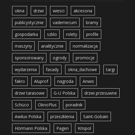
okna
drzwi
wiesci
akcesoria
publicystycznie
vademecum
bramy
gospodarka
szklo
rolety
profile
maszyny
analitycznie
normalizacja
sponsorowany
ogrody
promocje
wydarzenia
fasady
okna_dachowe
targi
fakro
Aluprof
nagroda
Anwis
drzwi tarasowe
G-U Polska
drzwi przesuwne
Schüco
OknoPlus
poradnik
Awilux Polska
przeszklenia
Saint-Gobain
Hörmann Polska
Pagen
Krispol