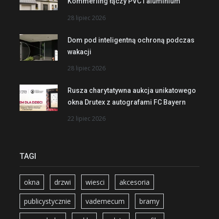
Kömmerling łączy PVC i aluminium
28 lipiec 2026
Dom pod inteligentną ochroną podczas
wakacji
28 lipiec 2026
Rusza charytatywna aukcja unikatowego
okna Drutex z autografami FC Bayern
22 lipiec 2026
TAGI
okna
drzwi
wiesci
akcesoria
publicystycznie
vademecum
bramy