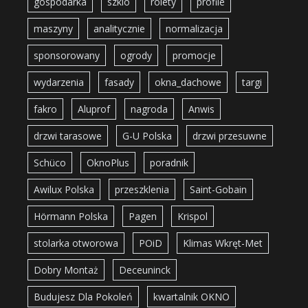
gospodarka
szklo
rolety
profile
maszyny
analitycznie
normalizacja
sponsorowany
ogrody
promocje
wydarzenia
fasady
okna_dachowe
targi
fakro
Aluprof
nagroda
Anwis
drzwi tarasowe
G-U Polska
drzwi przesuwne
Schüco
OknoPlus
poradnik
Awilux Polska
przeszklenia
Saint-Gobain
Hörmann Polska
Pagen
Krispol
stolarka otworowa
POiD
Klimas Wkręt-Met
Dobry Montaż
Deceuninck
Budujesz Dla Pokoleń
kwartalnik OKNO