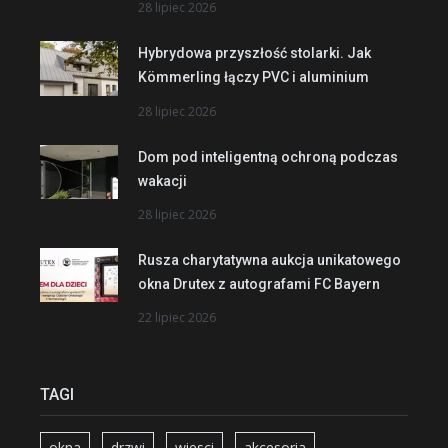
28 lipiec 2026
Hybrydowa przyszłość stolarki. Jak
Kömmerling łączy PVC i aluminium
28 lipiec 2026
Dom pod inteligentną ochroną podczas
wakacji
28 lipiec 2026
Rusza charytatywna aukcja unikatowego
okna Drutex z autografami FC Bayern
22 lipiec 2026
TAGI
okna
drzwi
wiesci
akcesoria