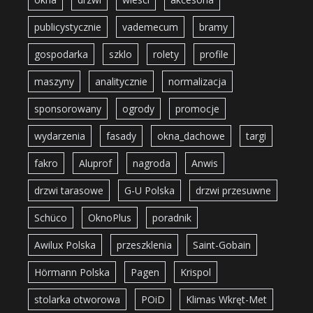
publicystycznie
vademecum
bramy
gospodarka
szklo
rolety
profile
maszyny
analitycznie
normalizacja
sponsorowany
ogrody
promocje
wydarzenia
fasady
okna_dachowe
targi
fakro
Aluprof
nagroda
Anwis
drzwi tarasowe
G-U Polska
drzwi przesuwne
Schüco
OknoPlus
poradnik
Awilux Polska
przeszklenia
Saint-Gobain
Hörmann Polska
Pagen
Krispol
stolarka otworowa
POiD
Klimas Wkręt-Met