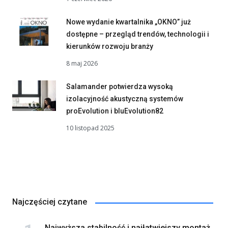
Nowe wydanie kwartalnika „OKNO” już
dostępne – przegląd trendów, technologii i
kierunków rozwoju branży
8 maj 2026
Salamander potwierdza wysoką
izolacyjność akustyczną systemów
proEvolution i bluEvolution82
10 listopad 2025
Najczęściej czytane
Najwyższa stabilność i najłatwiejszy montaż