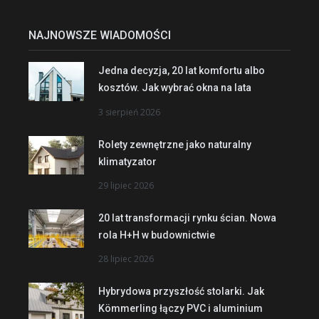
NAJNOWSZE WIADOMOŚCI
Jedna decyzja, 20 lat komfortu albo
kosztów. Jak wybrać okna na lata
3 sierpień 2026
Rolety zewnętrzne jako naturalny
klimatyzator
29 lipiec 2026
20 lat transformacji rynku ścian. Nowa
rola H+H w budownictwie
28 lipiec 2026
Hybrydowa przyszłość stolarki. Jak
Kömmerling łączy PVC i aluminium