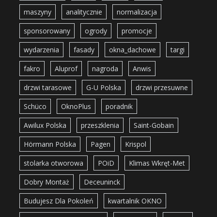
maszyny
analitycznie
normalizacja
sponsorowany
ogrody
promocje
wydarzenia
fasady
okna_dachowe
targi
fakro
Aluprof
nagroda
Anwis
drzwi tarasowe
G-U Polska
drzwi przesuwne
Schüco
OknoPlus
poradnik
Awilux Polska
przeszklenia
Saint-Gobain
Hörmann Polska
Pagen
Krispol
stolarka otworowa
POiD
Klimas Wkręt-Met
Dobry Montaż
Deceuninck
Budujesz Dla Pokoleń
kwartalnik OKNO