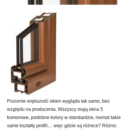
Pozornie większość okien wygląda tak samo, bez
względu na producenta. Wszyscy mają okna 5
komorowe, podobne kolory w standardzie, niemal takie
same kształty profili… więc gdzie są różnice? Różnic
Czego nie widać w oknie?