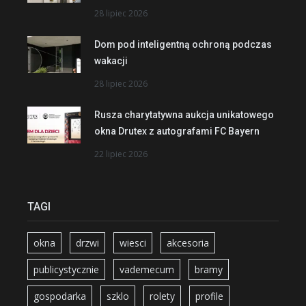
28 lipiec 2026
Dom pod inteligentną ochroną podczas
wakacji
28 lipiec 2026
Rusza charytatywna aukcja unikatowego
okna Drutex z autografami FC Bayern
22 lipiec 2026
TAGI
okna
drzwi
wiesci
akcesoria
publicystycznie
vademecum
bramy
gospodarka
szklo
rolety
profile