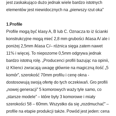
jest zaskakująco dużo jednak wiele bardzo istotnych
elementów jest niewidocznych na „pierwszy rzut oka”
1.Profile
Profile mogą być klasy A, B lub C. Oznacza to iż ścianki
konstrukcyjne mogą mieć 2,8 mm grubości /klasa A/ ale i
poniżej 2,5mm /klasa C/– różnica sięga zatem nawet
11% i więcej. To niepozorne 0,5mm odgrywa jednak
bardzo istotną rolę. „Producenci profili bazując na opinii,
iż Klienci zwracają uwagę głównie na magiczną ilość „5
komór”, szerokość 70mm profilu i cenę okna -
dostosowują swoją ofertę do tych oczekiwań. Gro profili
„nowej generacji” 5 komorowych waży tyle samo, co
„starsze modele” – które były 3 komorowe i miały
szerokości 58 – 60mm. Wszystko da się „rozdmuchać” –
profile na etapie produkcji także. Powód jest jeden: cena