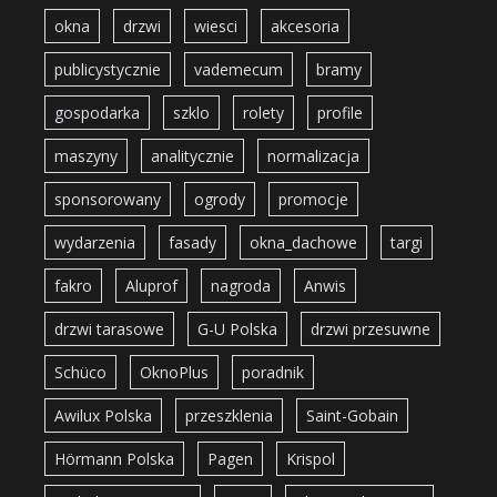
okna
drzwi
wiesci
akcesoria
publicystycznie
vademecum
bramy
gospodarka
szklo
rolety
profile
maszyny
analitycznie
normalizacja
sponsorowany
ogrody
promocje
wydarzenia
fasady
okna_dachowe
targi
fakro
Aluprof
nagroda
Anwis
drzwi tarasowe
G-U Polska
drzwi przesuwne
Schüco
OknoPlus
poradnik
Awilux Polska
przeszklenia
Saint-Gobain
Hörmann Polska
Pagen
Krispol