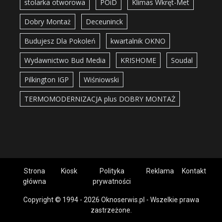
stolarka otworowa
POiD
Klimas Wkręt-Met
Dobry Montaż
Deceuninck
Budujesz Dla Pokoleń
kwartalnik OKNO
Wydawnictwo Bud Media
KRISHOME
Soudal
Pilkington IGP
Wiśniowski
TERMOMODERNIZACJA plus DOBRY MONTAŻ
Strona
Kiosk
Polityka
Reklama
Kontakt
główna
prywatności
Copyright © 1994 - 2026 Oknoserwis.pl - Wszelkie prawa
zastrzeżone.