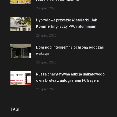
28 lipiec 2026
Hybrydowa przyszłość stolarki. Jak
Kömmerling łączy PVC i aluminium
28 lipiec 2026
Dom pod inteligentną ochroną podczas
wakacji
28 lipiec 2026
Rusza charytatywna aukcja unikatowego
okna Drutex z autografami FC Bayern
22 lipiec 2026
TAGI