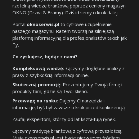
rzetelną wiedzę branżową poprzez ceniony magazyn
OKNO (Drzwi & Bramy). Dziś idziemy o krok dalej.
Portal
oknoserwis.pl
to cyfrowe uzupełnienie
naszego magazynu. Razem tworzą najsilniejszą
platformę informacyjną dla profesjonalistów takich jak
Ty.
Co zyskujesz, będąc z nami?
Kompleksową wiedzę:
Łączymy dogłębne analizy z
prasy z szybkością informacji online.
Skuteczną promocję:
Prezentujemy Twoją firmę i
produkty tam, gdzie są Twoi klienci.
Przewagę na rynku:
Dajemy Ci narzędzia i
informacje, byś był zawsze o krok przed konkurencją.
Zaufaj ekspertom, którzy od lat kształtują rynek.
Łączymy tradycję branżową z cyfrową przyszłością.
Misją oknoserwis.pl jest bycie pierwszym źródłem