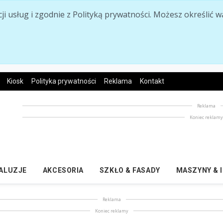
acji usług i zgodnie z Polityką prywatności. Możesz określi
Kiosk
Polityka prywatności
Reklama
Kontakt
Reklama
Koniec reklam
ŻALUZJE
AKCESORIA
SZKŁO & FASADY
MASZYNY & 
Reklama
Koniec reklamy