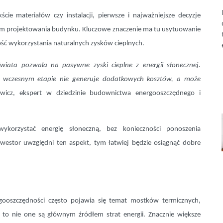
ie materiałów czy instalacji, pierwsze i najważniejsze decyzje
ciem projektowania budynku. Kluczowe znaczenie ma tu usytuowanie
ć wykorzystania naturalnych zysków cieplnych.
ata pozwala na pasywne zyski cieplne z energii słonecznej.
na wczesnym etapie nie generuje dodatkowych kosztów, a może
cz, ekspert w dziedzinie budownictwa energooszczędnego i
ykorzystać energię słoneczną, bez konieczności ponoszenia
estor uwzględni ten aspekt, tym łatwiej będzie osiągnąć dobre
ooszczędności często pojawia się temat mostków termicznych,
 to nie one są głównym źródłem strat energii. Znacznie większe