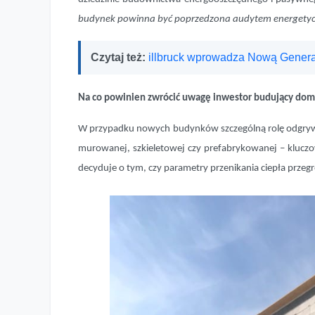
budynek powinna być poprzedzona audytem energetyczny
Czytaj też:
illbruck wprowadza Nową Gener
Na co powinien zwrócić uwagę inwestor budujący do
W przypadku nowych budynków szczególną rolę odgrywa j
murowanej, szkieletowej czy prefabrykowanej – kluczo
decyduje o tym, czy parametry przenikania ciepła prze