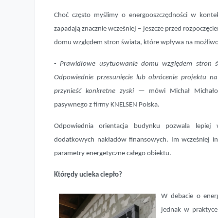
Choć często myślimy o energooszczędności w kontekśc
zapadają znacznie wcześniej – jeszcze przed rozpoczę
domu względem stron świata, które wpływa na możliwoś
-
Prawidłowe usytuowanie domu względem stron świ
Odpowiednie przesunięcie lub obrócenie projektu 
przynieść konkretne zyski
— mówi Michał Michałowi
pasywnego z firmy KNELSEN Polska.
Odpowiednia orientacja budynku pozwala lepiej w
dodatkowych nakładów finansowych. Im wcześniej inw
parametry energetyczne całego obiektu.
Którędy ucieka ciepło?
W debacie o energ
jednak w praktyce