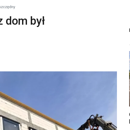
oszczędny
z dom był