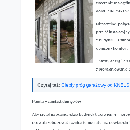
znaczenie ma ogóln
domu nie ucieka w
Nieszczelne połąc
przejść instalacyjn
z budynku, a zimne
obniżony komfort 
-
Straty energii na
z promieniowania 
Czytaj też:
Ciepły próg garażowy od KNEL
Pomiary zamiast domysłów
Aby rzetelnie ocenić, gdzie budynek traci energię, niezb
pozwala zobrazować różnice temperatur na powierzchnia