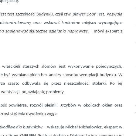
pecjalistę.
st test szczelności budynku, czyli tzw. Blower Door Test. Pozwala
b niekontrolowany oraz wskazać konkretne miejsca wymagające
na zaplanować skuteczne działania naprawcze.
– mówi ekspert z
 właścicieli starszych domów jest wykonywanie pojedynczych,
e być wymiana okien bez analizy sposobu wentylacji budynku. W
a często odbywała się przez nieszczelności stolarki. Po jej
wentylacji, pojawiają się problemy.
ość powietrza, rozwój pleśni i grzybów w okolicach okien oraz
zrost stężenia dwutlenku węgla.
szkodliwe dla budynków
– wskazuje Michał Michałowicz, ekspert w
o z firmy KNELSEN Polska i dodaje -
Dlatego każda ingerencja w