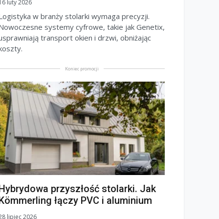
16 luty 2026
Logistyka w branży stolarki wymaga precyzji.
Nowoczesne systemy cyfrowe, takie jak Genetix,
usprawniają transport okien i drzwi, obniżając
koszty.
Koniec promocji
Hybrydowa przyszłość stolarki. Jak
Kömmerling łączy PVC i aluminium
28 lipiec 2026