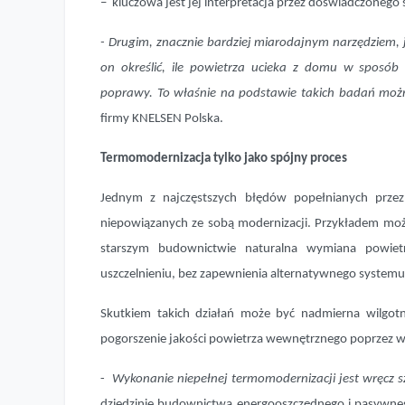
– kluczowa jest jej interpretacja przez doświadczonego s
- Drugim, znacznie bardziej miarodajnym narzędziem, je
on określić, ile powietrza ucieka z domu w sposó
poprawy. To właśnie na podstawie takich badań moż
firmy KNELSEN Polska.
Termomodernizacja tylko jako spójny proces
Jednym z najczęstszych błędów popełnianych przez
niepowiązanych ze sobą modernizacji. Przykładem moż
starszym budownictwie naturalna wymiana powietrz
uszczelnieniu, bez zapewnienia alternatywnego systemu 
Skutkiem takich działań może być nadmierna wilgotn
pogorszenie jakości powietrza wewnętrznego poprzez w
-
Wykonanie niepełnej termomodernizacji jest wręcz 
dziedzinie budownictwa energooszczędnego i pasywneg