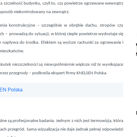
a szczelność budynku, czyli to, czy powietrze ogrzewane wewnątrz
 sposób niekontrolowany na zewnątrz.
zenia konstrukcyjne – szczególnie w obrębie dachu, stropów czy
ych – prowadzą do sytuacji, w której ciepłe powietrze wydostaje się
 napływa do środka. Efektem są wyższe rachunki za ogrzewanie i
mieszkańców.
 skutek nieszczelności są niewspółmiernie większe niż te wynikające
przez przegrody
– podkreśla ekspert firmy KNELSEN Polska.
SEN Polska
ędne są profesjonalne badania. Jednym z nich jest termowizja, która
ch przegród. Sama wizualizacja nie daje jednak pełnej odpowiedzi