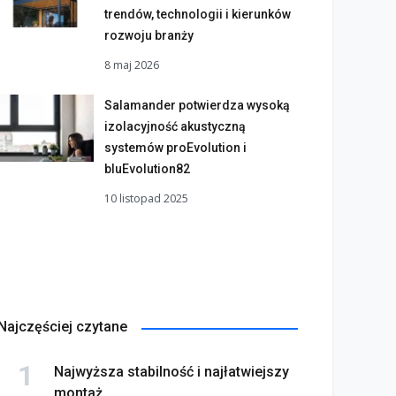
trendów, technologii i kierunków
rozwoju branży
8 maj 2026
Salamander potwierdza wysoką
izolacyjność akustyczną
systemów proEvolution i
bluEvolution82
10 listopad 2025
Najczęściej czytane
Najwyższa stabilność i najłatwiejszy
montaż