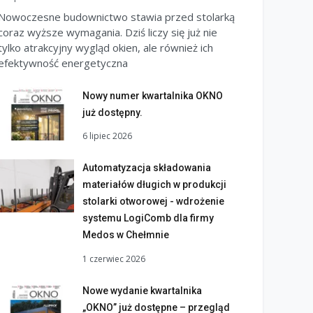
Nowoczesne budownictwo stawia przed stolarką
coraz wyższe wymagania. Dziś liczy się już nie
tylko atrakcyjny wygląd okien, ale również ich
efektywność energetyczna
Nowy numer kwartalnika OKNO
już dostępny.
6 lipiec 2026
Automatyzacja składowania
materiałów długich w produkcji
stolarki otworowej - wdrożenie
systemu LogiComb dla firmy
Medos w Chełmnie
1 czerwiec 2026
Nowe wydanie kwartalnika
„OKNO” już dostępne – przegląd