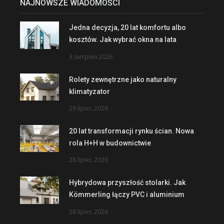
NAJNOWSZE WIADOMOŚCI
Jedna decyzja, 20 lat komfortu albo
kosztów. Jak wybrać okna na lata
3 sierpień 2026
Rolety zewnętrzne jako naturalny
klimatyzator
29 lipiec 2026
20 lat transformacji rynku ścian. Nowa
rola H+H w budownictwie
28 lipiec 2026
Hybrydowa przyszłość stolarki. Jak
Kömmerling łączy PVC i aluminium
28 lipiec 2026