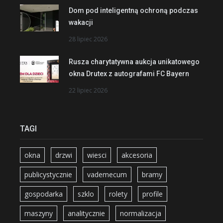
Dom pod inteligentną ochroną podczas
wakacji
28 lipiec 2026
Rusza charytatywna aukcja unikatowego
okna Drutex z autografami FC Bayern
22 lipiec 2026
TAGI
okna
drzwi
wiesci
akcesoria
publicystycznie
vademecum
bramy
gospodarka
szklo
rolety
profile
maszyny
analitycznie
normalizacja