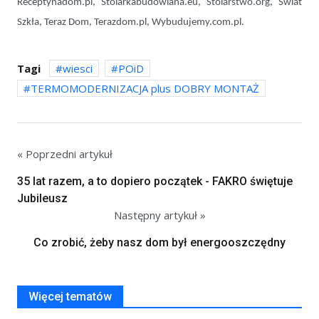
Receptynadom.pl, Stolarkabudowlana.eu, Stolarstwo.org, Świat
Szkła, Teraz Dom, Terazdom.pl, Wybudujemy.com.pl.
Tagi
wiesci
POiD
TERMOMODERNIZACJA plus DOBRY MONTAŻ
« Poprzedni artykuł
35 lat razem, a to dopiero początek - FAKRO świętuje
Jubileusz
Następny artykuł »
Co zrobić, żeby nasz dom był energooszczędny
Więcej tematów