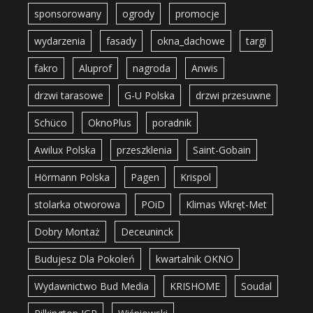
sponsorowany
ogrody
promocje
wydarzenia
fasady
okna_dachowe
targi
fakro
Aluprof
nagroda
Anwis
drzwi tarasowe
G-U Polska
drzwi przesuwne
Schüco
OknoPlus
poradnik
Awilux Polska
przeszklenia
Saint-Gobain
Hörmann Polska
Pagen
Krispol
stolarka otworowa
POiD
Klimas Wkręt-Met
Dobry Montaż
Deceuninck
Budujesz Dla Pokoleń
kwartalnik OKNO
Wydawnictwo Bud Media
KRISHOME
Soudal