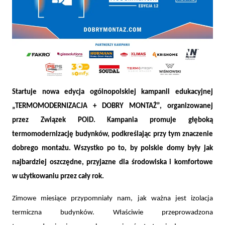
Startuje nowa edycja
ogólnopolskiej kampanii edukacyjnej
Jak stworzyć komfortowy i oszczędny dom? Kampania
„TERMOMODERNIZACJA+DOBRY MONTAŻ” rusza w nowej
„TERMOMODERNIZACJA + DOBRY MONTAŻ”, organizowanej
odsłonie
przez Związek POiD. Kampania promuje głęboką
termomodernizację budynków, podkreślając przy tym znaczenie
dobrego montażu. Wszystko po to, by polskie domy były jak
najbardziej oszczędne, przyjazne dla środowiska i komfortowe
w użytkowaniu przez cały rok.
Zimowe miesiące przypomniały nam, jak ważna jest izolacja
termiczna budynków. Właściwie przeprowadzona