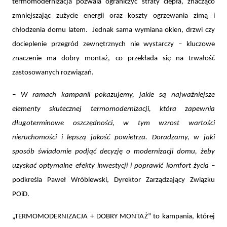
termomodernizacja pozwala ograniczyć straty ciepła, znacząco
zmniejszając zużycie energii oraz koszty ogrzewania zimą i
chłodzenia domu latem. Jednak sama wymiana okien, drzwi czy
docieplenie przegród zewnętrznych nie wystarczy – kluczowe
znaczenie ma dobry montaż, co przekłada się na trwałość
zastosowanych rozwiązań.
– W ramach kampanii pokazujemy, jakie są najważniejsze
elementy skutecznej termomodernizacji, która zapewnia
długoterminowe oszczędności, w tym wzrost wartości
nieruchomości i lepszą jakość powietrza. Doradzamy, w jaki
sposób świadomie podjąć decyzję o modernizacji domu, żeby
uzyskać optymalne efekty inwestycji i poprawić komfort życia –
podkreśla Paweł Wróblewski, Dyrektor Zarządzający Związku
POiD.
„TERMOMODERNIZACJA + DOBRY MONTAŻ” to kampania, której