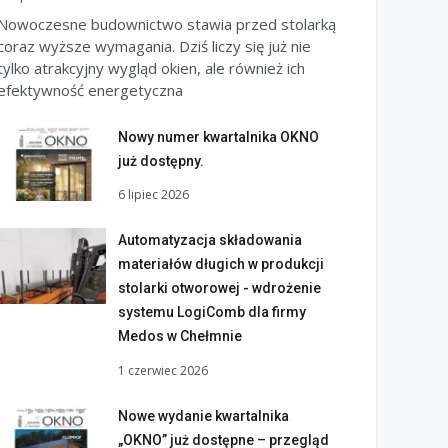
Nowoczesne budownictwo stawia przed stolarką
coraz wyższe wymagania. Dziś liczy się już nie
tylko atrakcyjny wygląd okien, ale również ich
efektywność energetyczna
Nowy numer kwartalnika OKNO
już dostępny.
6 lipiec 2026
Automatyzacja składowania
materiałów długich w produkcji
stolarki otworowej - wdrożenie
systemu LogiComb dla firmy
Medos w Chełmnie
1 czerwiec 2026
Nowe wydanie kwartalnika
„OKNO” już dostępne – przegląd