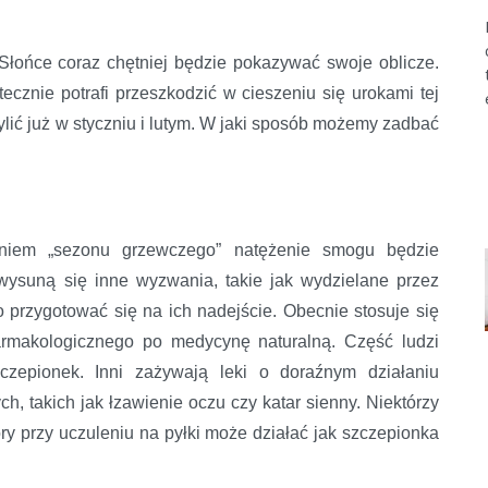
Słońce coraz chętniej będzie pokazywać swoje oblicze.
tecznie potrafi przeszkodzić w cieszeniu się urokami tej
pylić już w styczniu i lutym. W jaki sposób możemy zadbać
iem „sezonu grzewczego” natężenie smogu będzie
wysuną się inne wyzwania, takie jak wydzielane przez
to przygotować się na ich nadejście. Obecnie stosuje się
armakologicznego po medycynę naturalną. Część ludzi
zepionek. Inni zażywają leki o doraźnym działaniu
 takich jak łzawienie oczu czy katar sienny. Niektórzy
ry przy uczuleniu na pyłki może działać jak szczepionka