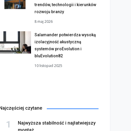
trendów, technologii i kierunków
rozwoju branży
8 maj 2026
Salamander potwierdza wysoką
izolacyjność akustyczną
systemów proEvolution i
bluEvolution82
10 listopad 2025
Najczęściej czytane
Najwyższa stabilność i najłatwiejszy
montaż