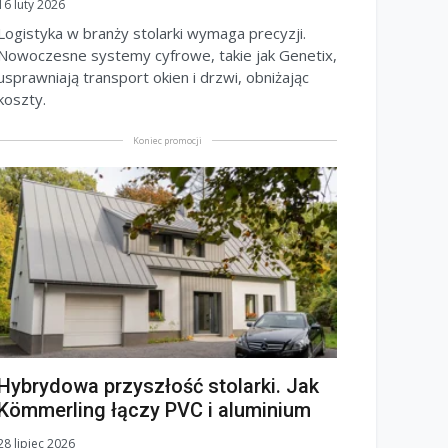
16 luty 2026
Logistyka w branży stolarki wymaga precyzji.
Nowoczesne systemy cyfrowe, takie jak Genetix,
usprawniają transport okien i drzwi, obniżając
koszty.
Koniec promocji
Hybrydowa przyszłość stolarki. Jak
Kömmerling łączy PVC i aluminium
28 lipiec 2026