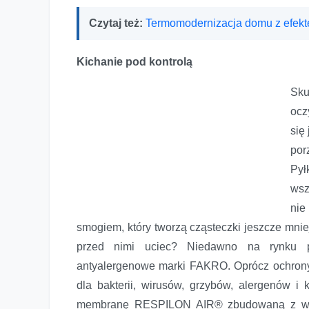
Czytaj też:
Termomodernizacja domu z efek
Kichanie pod kontrolą
Sk
ocz
się
por
Pył
wsz
nie
smogiem, który tworzą cząsteczki jeszcze mnie
przed nimi uciec? Niedawno na rynku p
antyalergenowe marki FAKRO. Oprócz ochrony
dla bakterii, wirusów, grzybów, alergenów i
membranę RESPILON AIR® zbudowaną z warst