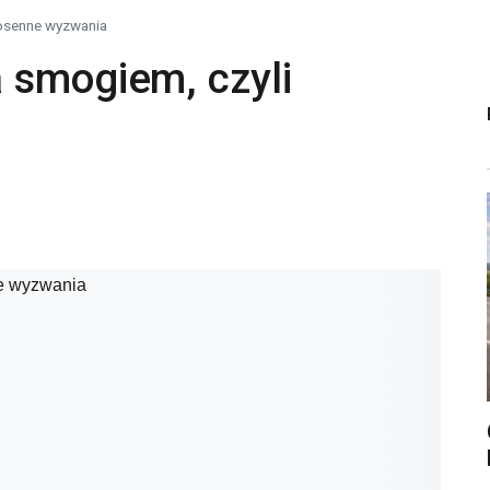
iosenne wyzwania
 smogiem, czyli
a