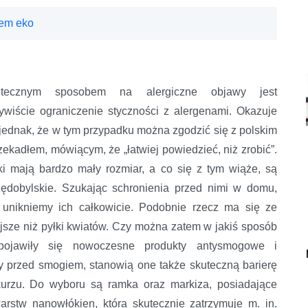
tem eko
utecznym sposobem na alergiczne objawy jest
ywiście ograniczenie styczności z alergenami. Okazuje
 jednak, że w tym przypadku można zgodzić się z polskim
zekadłem, mówiącym, że „łatwiej powiedzieć, niż zrobić”.
ki mają bardzo mały rozmiar, a co się z tym wiąże, są
ędobylskie. Szukając schronienia przed nimi w domu,
 unikniemy ich całkowicie. Podobnie rzecz ma się ze
jsze niż pyłki kwiatów. Czy można zatem w jakiś sposób
ojawiły się nowoczesne produkty antysmogowe i
 przed smogiem, stanowią one także skuteczną barierę
 kurzu. Do wyboru są ramka oraz markiza, posiadające
w nanowłókien, która skutecznie zatrzymuje m. in.