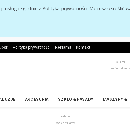
acji usług i zgodnie z Polityką prywatności. Możesz określi
Kiosk
Polityka prywatności
Reklama
Kontakt
Reklama
Koniec reklam
ŻALUZJE
AKCESORIA
SZKŁO & FASADY
MASZYNY & 
Reklama
Koniec reklamy