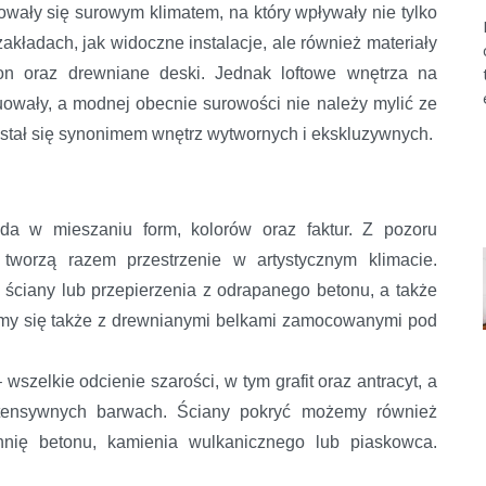
owały się surowym klimatem, na który wpływały nie tylko
akładach, jak widoczne instalacje, ale również materiały
on oraz drewniane deski. Jednak loftowe wnętrza na
luowały, a modnej obecnie surowości nie należy mylić ze
y stał się synonimem wnętrz wytwornych i ekskluzywnych.
oda w mieszaniu form, kolorów oraz faktur. Z pozoru
 tworzą razem przestrzenie w artystycznym klimacie.
 ściany lub przepierzenia z odrapanego betonu, a także
amy się także z drewnianymi belkami zamocowanymi pod
szelkie odcienie szarości, w tym grafit oraz antracyt, a
tensywnych barwach. Ściany pokryć możemy również
zchnię betonu, kamienia wulkanicznego lub piaskowca.