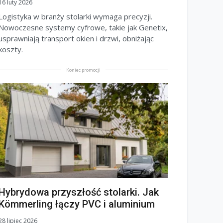
16 luty 2026
Logistyka w branży stolarki wymaga precyzji.
Nowoczesne systemy cyfrowe, takie jak Genetix,
usprawniają transport okien i drzwi, obniżając
koszty.
Koniec promocji
Hybrydowa przyszłość stolarki. Jak
Kömmerling łączy PVC i aluminium
28 lipiec 2026