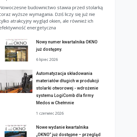
Nowoczesne budownictwo stawia przed stolarką
coraz wyższe wymagania. Dziś liczy się już nie
tylko atrakcyjny wygląd okien, ale również ich
efektywność energetyczna
Nowy numer kwartalnika OKNO
już dostępny.
6 lipiec 2026
Automatyzacja składowania
materiałów długich w produkcji
stolarki otworowej - wdrożenie
systemu LogiComb dla firmy
Medos w Chełmnie
1 czerwiec 2026
Nowe wydanie kwartalnika
„OKNO” już dostępne – przegląd