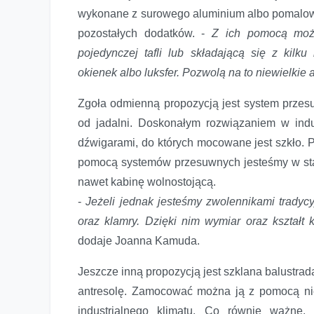
wykonane z surowego aluminium albo pomalowa
pozostałych dodatków. -
Z ich pomocą moż
pojedynczej tafli lub składającą się z kilk
okienek albo luksfer. Pozwolą na to niewielkie al
Zgoła odmienną propozycją jest system przesuw
od jadalni. Doskonałym rozwiązaniem w ind
dźwigarami, do których mocowane jest szkło. 
pomocą systemów przesuwnych jesteśmy w stan
nawet kabinę wolnostojącą.
-
Jeżeli jednak jesteśmy zwolennikami tradyc
oraz klamry. Dzięki nim wymiar oraz kształ
dodaje Joanna Kamuda.
Jeszcze inną propozycją jest szklana balustr
antresolę. Zamocować można ją z pomocą nie
industrialnego klimatu. Co równie ważne,