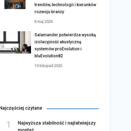
trendów, technologii i kierunków
rozwoju branży
8 maj 2026
Salamander potwierdza wysoką
izolacyjność akustyczną
systemów proEvolution i
bluEvolution82
10 listopad 2025
Najczęściej czytane
Najwyższa stabilność i najłatwiejszy
montaż