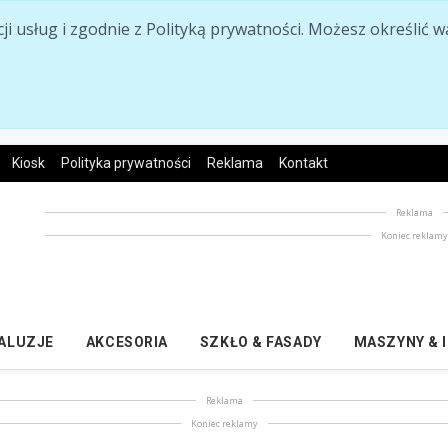
acji usług i zgodnie z Polityką prywatności. Możesz określi
Kiosk
Polityka prywatności
Reklama
Kontakt
Reklama
Koniec reklam
ŻALUZJE
AKCESORIA
SZKŁO & FASADY
MASZYNY & 
Reklama
Koniec reklamy