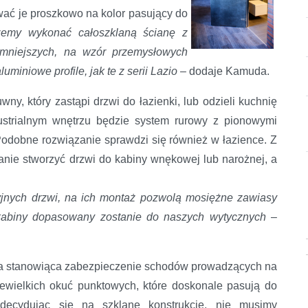
ć je proszkowo na kolor pasujący do
emy wykonać całoszklaną ścianę z
u mniejszych, na wzór przemysłowych
uminiowe profile, jak te z serii Lazio
– dodaje Kamuda.
ny, który zastąpi drzwi do łazienki, lub odzieli kuchnię
ustrialnym wnętrzu będzie system rurowy z pionowymi
Podobne rozwiązanie sprawdzi się również w łazience. Z
ie stworzyć drzwi do kabiny wnękowej lub narożnej, a
yjnych drzwi, na ich montaż pozwolą mosiężne zawiasy
t kabiny dopasowany zostanie do naszych wytycznych
–
ada stanowiąca zabezpieczenie schodów prowadzących na
wielkich okuć punktowych, które doskonale pasują do
 decydując się na szklane konstrukcje, nie musimy