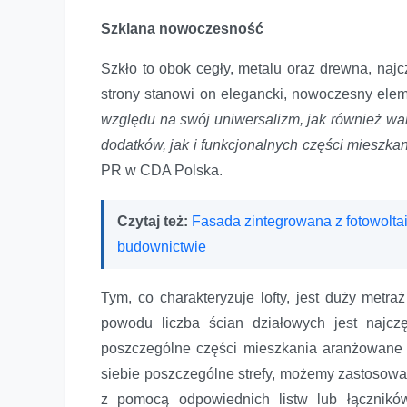
Szklana nowoczesność
Szkło to obok cegły, metalu oraz drewna, najc
strony stanowi on elegancki, nowoczesny elemen
względu na swój uniwersalizm, jak również wal
dodatków, jak i funkcjonalnych części mieszka
PR w CDA Polska.
Szkło w industrialnym wnętrzu
Czytaj też:
Fasada zintegrowana z fotowolta
budownictwie
Tym, co charakteryzuje lofty, jest duży metr
powodu liczba ścian działowych jest najcz
poszczególne części mieszkania aranżowane n
siebie poszczególne strefy, możemy zastosow
z pomocą odpowiednich listw lub łącznik