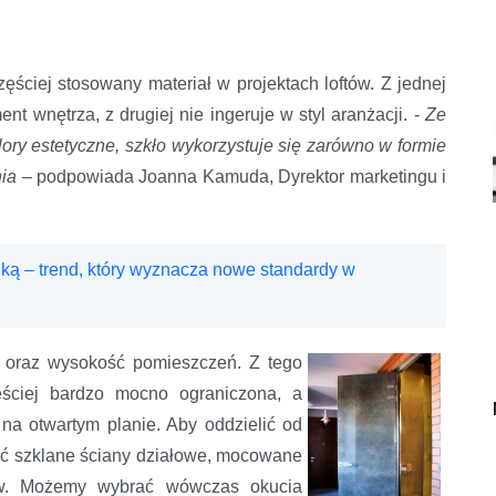
zęściej stosowany materiał w projektach loftów. Z jednej
t wnętrza, z drugiej nie ingeruje w styl aranżacji. -
Ze
ory estetyczne, szkło wykorzystuje się zarówno w formie
nia
– podpowiada Joanna Kamuda, Dyrektor marketingu i
iką – trend, który wyznacza nowe standardy w
aż oraz wysokość pomieszczeń. Z tego
ęściej bardzo mocno ograniczona, a
a otwartym planie. Aby oddzielić od
ać szklane ściany działowe, mocowane
ów. Możemy wybrać wówczas okucia