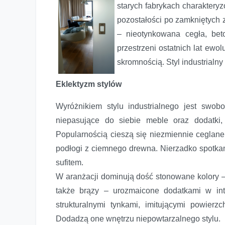
starych fabrykach charakteryz
pozostałości po zamkniętych z
– nieotynkowana cegła, bet
przestrzeni ostatnich lat ewo
skromnością. Styl industrialn
Eklektyzm stylów
Wyróżnikiem stylu industrialnego jest swob
niepasujące do siebie meble oraz dodatki,
Popularnością cieszą się niezmiennie ceglane
podłogi z ciemnego drewna. Nierzadko spotk
sufitem.
W aranżacji dominują dość stonowane kolory – w
także brązy – urozmaicone dodatkami w in
strukturalnymi tynkami, imitującymi powier
Dodadzą one wnętrzu niepowtarzalnego stylu.