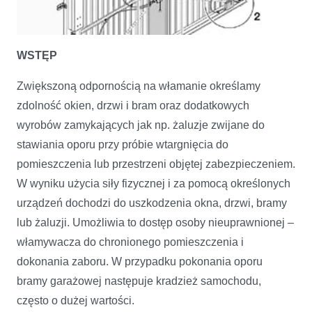
WSTĘP
Zwiększoną odpornością na włamanie określamy
zdolność okien, drzwi i bram oraz dodatkowych
Bramy garażowe o zwiększonej odporności na włamanie
wyrobów zamykających jak np. żaluzje zwijane do
stawiania oporu przy próbie wtargnięcia do
pomieszczenia lub przestrzeni objętej zabezpieczeniem.
W wyniku użycia siły fizycznej i za pomocą określonych
urządzeń dochodzi do uszkodzenia okna, drzwi, bramy
lub żaluzji. Umożliwia to dostęp osoby nieuprawnionej –
włamywacza do chronionego pomieszczenia i
dokonania zaboru. W przypadku pokonania oporu
bramy garażowej następuje kradzież samochodu,
często o dużej wartości.