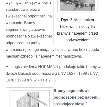
wykonywane są w wersji o
standardowej oraz o
zwiększonej odporności na
Rys. 3.
Mechanizm
włamanie. Bramy
blokowania skrzydła
segmentowe garażowe
bramy z napędem przed
podnoszone o zwiększonej
podważeniem
odporności na próby
włamania ręcznego mogą być dostarczane bez napędu
mechanicznego i z napędem mechanicznym.
Analogicznie firma HÖRMANN produkuje takie bramy w
dwóch klasach odporności wg ENV 1627 : 1999 i ENV
1630 : 1999 tzn. w klasie 2 i 3.
Bramy segmentowe
podnoszone bez napędu,
posiadające klasę 2