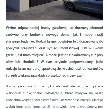
Brama dopasowana do Twojego garażu – jakie rozwiązanie wybrać
Wybór odpowiedniej bramy garażowej to kluczowy element
zarówno przy budowie nowego domu, jak i modernizacji
starszego budynku. Rodzaj bramy powinien być dopasowany do
specyfiki przestrzeni oraz sytuacji montażowej. Czy w Twoim
garażu jest mało miejsca? A może jest on zlokalizowany tuż przy
ulicy lub chodniku? W tym artykule podpowiadamy, jakie
rodzaje bram najlepiej sprawdzą się w zależności od warunków
i przedstawiamy przykłady sprawdzonych rozwiązań.
Brama garażowa to nie tylko element elewacji, lecz przede
wszystkim funkcjonalne rozwiązanie, które wpływa na naszą
codzienną wygodę, bezpieczeństwo i oszczędność energii. Dlatego
wybór konkretnej konstrukcji nie powinien być przypadkowy. Bez