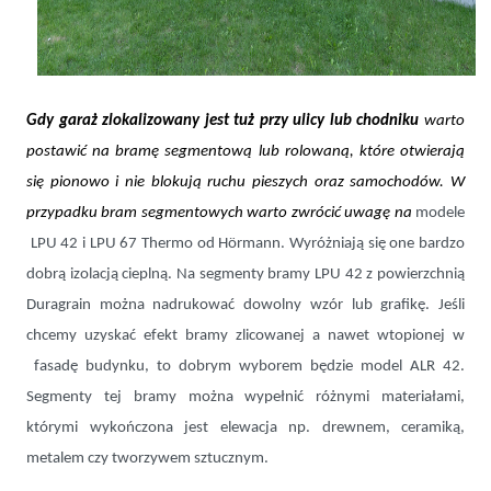
Gdy garaż zlokalizowany jest tuż przy ulicy lub chodniku
warto
postawić na bramę segmentową lub rolowaną, które otwierają
się pionowo i nie blokują ruchu pieszych oraz samochodów. W
przypadku bram segmentowych warto zwrócić uwagę na
modele
LPU 42 i LPU 67 Thermo od Hörmann. Wyróżniają się one bardzo
dobrą izolacją cieplną. Na segmenty bramy LPU 42 z powierzchnią
Duragrain można nadrukować dowolny wzór lub grafikę. Jeśli
chcemy uzyskać efekt bramy zlicowanej a nawet wtopionej w
fasadę budynku, to dobrym wyborem będzie model ALR 42.
Segmenty tej bramy można wypełnić różnymi materiałami,
którymi wykończona jest elewacja np. drewnem, ceramiką,
metalem czy tworzywem sztucznym.