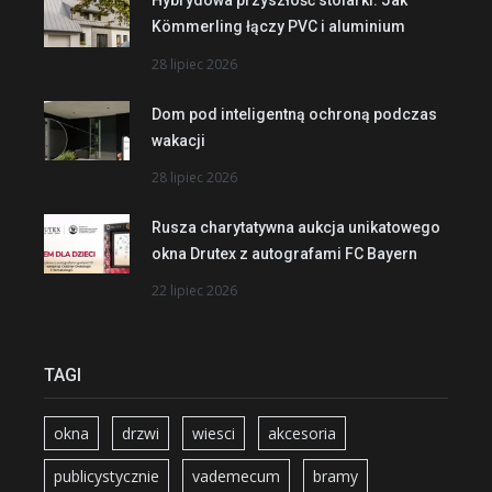
Hybrydowa przyszłość stolarki. Jak
Kömmerling łączy PVC i aluminium
28 lipiec 2026
Dom pod inteligentną ochroną podczas
wakacji
28 lipiec 2026
Rusza charytatywna aukcja unikatowego
okna Drutex z autografami FC Bayern
22 lipiec 2026
TAGI
okna
drzwi
wiesci
akcesoria
publicystycznie
vademecum
bramy