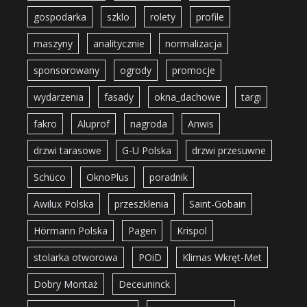
gospodarka
szklo
rolety
profile
maszyny
analitycznie
normalizacja
sponsorowany
ogrody
promocje
wydarzenia
fasady
okna_dachowe
targi
fakro
Aluprof
nagroda
Anwis
drzwi tarasowe
G-U Polska
drzwi przesuwne
Schüco
OknoPlus
poradnik
Awilux Polska
przeszklenia
Saint-Gobain
Hörmann Polska
Pagen
Krispol
stolarka otworowa
POiD
Klimas Wkręt-Met
Dobry Montaż
Deceuninck