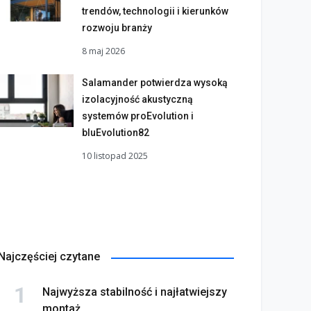
trendów, technologii i kierunków
rozwoju branży
8 maj 2026
Salamander potwierdza wysoką
izolacyjność akustyczną
systemów proEvolution i
bluEvolution82
10 listopad 2025
Najczęściej czytane
Najwyższa stabilność i najłatwiejszy
montaż