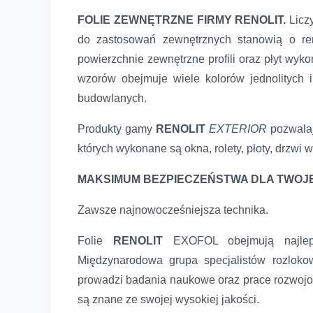
Folie RENOLIT - maksimum bezpieczeństwa dla twojego
FOLIE ZEWNĘTRZNE FIRMY RENOLIT.
Licz
do zastosowań zewnętrznych stanowią o ren
powierzchnie zewnętrzne profili oraz płyt wy
wzorów obejmuje wiele kolorów jednolitych
budowlanych.
Produkty gamy
RENOLIT
EXTERIOR
pozwalaj
których wykonane są okna, rolety, płoty, drzwi
MAKSIMUM BEZPIECZEŃSTWA DLA TWOJ
Zawsze najnowocześniejsza technika.
Folie
RENOLIT
EXOFOL obejmują najlep
Międzynarodowa grupa specjalistów rozloko
prowadzi badania naukowe oraz prace rozwojow
są znane ze swojej wysokiej jakości.