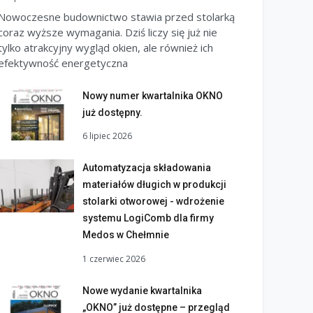
Nowoczesne budownictwo stawia przed stolarką
coraz wyższe wymagania. Dziś liczy się już nie
tylko atrakcyjny wygląd okien, ale również ich
efektywność energetyczna
Nowy numer kwartalnika OKNO
już dostępny.
6 lipiec 2026
Automatyzacja składowania
materiałów długich w produkcji
stolarki otworowej - wdrożenie
systemu LogiComb dla firmy
Medos w Chełmnie
1 czerwiec 2026
Nowe wydanie kwartalnika
„OKNO” już dostępne – przegląd