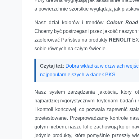
Pory drewna wyglądają jak aksamitnie matowe, 
a powierzchnie szorstkie wyglądają jak piasko
Nasz dział kolorów i trendów
Colour Road
Chcemy być postrzegani przez jakość naszych 
zaoferować Państwu na produkty
RENOLIT
EX
sobie równych na całym świecie.
Czytaj też:
Dobra wkładka w drzwiach wejści
najpopularniejszych wkładek BKS
Nasz system zarządzania jakością, który o
najbardziej rygorystycznymi kryteriami badań i
i kontroli końcowej, co pozwala zapewnić stał
przetestowane. Przeprowadzamy kontrole nasz
gołym niebem: nasze folie zachowują kolor na
jedynie produkty, które pomyślnie przeszły w