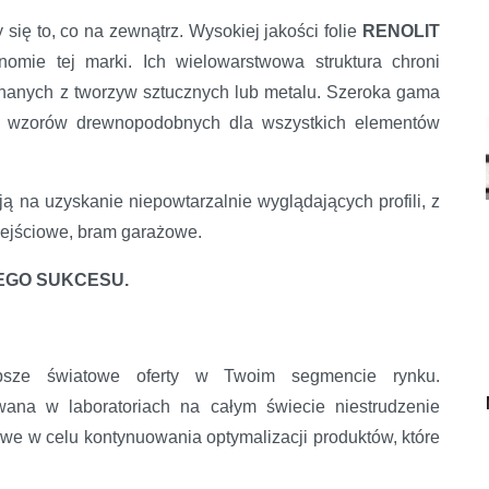
 sukcesu
y się to, co na zewnątrz. Wysokiej jakości folie
RENOLIT
omie tej marki. Ich wielowarstwowa struktura chroni
konanych z tworzyw sztucznych lub metalu. Szeroka gama
 i wzorów drewnopodobnych dla wszystkich elementów
ą na uzyskanie niepowtarzalnie wyglądających profili, z
 wejściowe, bram garażowe.
EGO SUKCESU.
sze światowe oferty w Twoim segmencie rynku.
wana w laboratoriach na całym świecie niestrudzenie
e w celu kontynuowania optymalizacji produktów, które