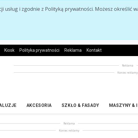
acji usług i zgodnie z Polityką prywatności. Możesz określi
Kiosk
Polityka prywatności
Reklama
Kontakt
Reklama
Koniec reklam
ŻALUZJE
AKCESORIA
SZKŁO & FASADY
MASZYNY & 
Reklama
Koniec reklamy