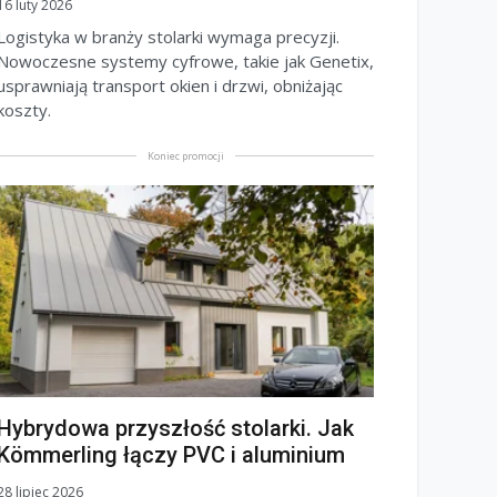
16 luty 2026
Logistyka w branży stolarki wymaga precyzji.
Nowoczesne systemy cyfrowe, takie jak Genetix,
usprawniają transport okien i drzwi, obniżając
koszty.
Koniec promocji
Hybrydowa przyszłość stolarki. Jak
Kömmerling łączy PVC i aluminium
28 lipiec 2026