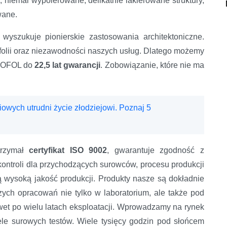
niemal wypolerowane, delikatnie lakierowane struktury,
wane.
wyszukuje pionierskie zastosowania architektoniczne.
folii oraz niezawodności naszych usług. Dlatego możemy
OFOL do
22,5 lat gwarancji
. Zobowiązanie, które nie ma
owych utrudni życie złodziejowi. Poznaj 5
trzymał
certyfikat ISO 9002
, gwarantuje zgodność z
 kontroli dla przychodzących surowców, procesu produkcji
ą wysoką jakość produkcji. Produkty nasze są dokładnie
ych opracowań nie tylko w laboratorium, ale także pod
wet po wielu latach eksploatacji. Wprowadzamy na rynek
iele surowych testów. Wiele tysięcy godzin pod słońcem