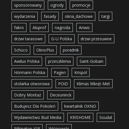
sponsorowany
ogrody
promocje
wydarzenia
fasady
okna_dachowe
targi
fakro
Aluprof
nagroda
Anwis
drzwi tarasowe
G-U Polska
drzwi przesuwne
Schüco
OknoPlus
poradnik
Awilux Polska
przeszklenia
Saint-Gobain
Hörmann Polska
Pagen
Krispol
stolarka otworowa
POiD
Klimas Wkręt-Met
Dobry Montaż
Deceuninck
Budujesz Dla Pokoleń
kwartalnik OKNO
Wydawnictwo Bud Media
KRISHOME
Soudal
Pilkington IGP
Wiśniowski