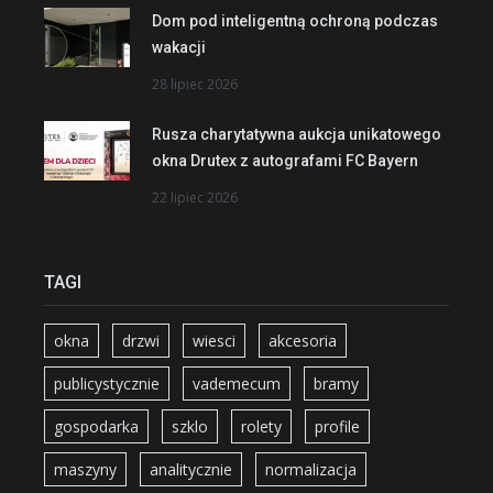
Dom pod inteligentną ochroną podczas
wakacji
28 lipiec 2026
Rusza charytatywna aukcja unikatowego
okna Drutex z autografami FC Bayern
22 lipiec 2026
TAGI
okna
drzwi
wiesci
akcesoria
publicystycznie
vademecum
bramy
gospodarka
szklo
rolety
profile
maszyny
analitycznie
normalizacja