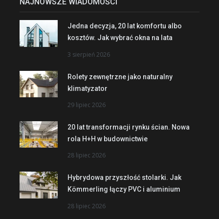
NAJNOWSZE WIADOMOŚCI
Jedna decyzja, 20 lat komfortu albo
kosztów. Jak wybrać okna na lata
3 sierpień 2026
Rolety zewnętrzne jako naturalny
klimatyzator
29 lipiec 2026
20 lat transformacji rynku ścian. Nowa
rola H+H w budownictwie
28 lipiec 2026
Hybrydowa przyszłość stolarki. Jak
Kömmerling łączy PVC i aluminium
28 lipiec 2026