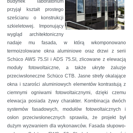
budynek laboratorium
przyjął kształt prostego
sześcianu o konstrukcji
szkieletowej. Imponujący
wygląd architektoniczny
nadaje mu fasada, w którą wkomponowano
termoizolowane okna aluminiowe oraz drzwi z serii
Schüco AWS 75.SI i ADS 75.SI, zlicowane z elewacją
moduły fotowoltaiczne, a także ukryte żaluzje
przeciwsłoneczne Schüco CTB. Jasne strefy okalające
okna i szarości aluminiowych elementów kontrastują z
ciemnymi ogniwami fotowoltaicznymi, dzięki czemu
elewacja posiada żywy charakter. Kombinacja dwóch
systemów fasadowych, modułów fotowoltaicznych i
osłon przeciwsłonecznych sprawiła, że projekt był
dużym wyzwaniem dla wykonawców. Fasada słupowo-