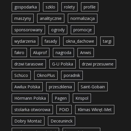
gospodarka
szklo
rolety
profile
maszyny
analitycznie
normalizacja
sponsorowany
ogrody
promocje
wydarzenia
fasady
okna_dachowe
targi
fakro
Aluprof
nagroda
Anwis
drzwi tarasowe
G-U Polska
drzwi przesuwne
Schüco
OknoPlus
poradnik
Awilux Polska
przeszklenia
Saint-Gobain
Hörmann Polska
Pagen
Krispol
stolarka otworowa
POiD
Klimas Wkręt-Met
Dobry Montaż
Deceuninck