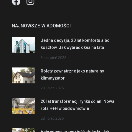
NAJNOWSZE WIADOMOŚCI
Jedna decyzja, 20 lat komfortu albo
kosztów. Jak wybrać okna na lata
3 sierpień 2026
Rolety zewnętrzne jako naturalny
klimatyzator
29 lipiec 2026
20 lat transformacji rynku ścian. Nowa
rola H+H w budownictwie
28 lipiec 2026
Hybrydowa przyszłość stolarki. Jak