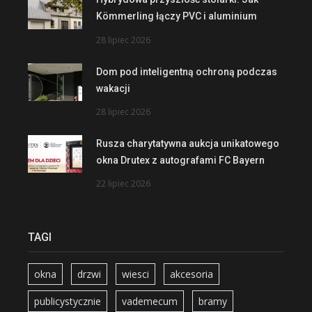
Kömmerling łączy PVC i aluminium
28 lipiec 2026
Dom pod inteligentną ochroną podczas
wakacji
28 lipiec 2026
Rusza charytatywna aukcja unikatowego
okna Drutex z autografami FC Bayern
22 lipiec 2026
TAGI
okna
drzwi
wiesci
akcesoria
publicystycznie
vademecum
bramy