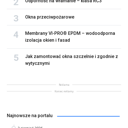
Odporność na włamanie – klasa RC3
Okna przeciwpożarowe
Membrany VI-PRO® EPDM – wodoodporna
izolacja okien i fasad
Jak zamontować okna szczelnie i zgodnie z
wytycznymi
Reklama
Koniec reklamy
Najnowsze na portalu