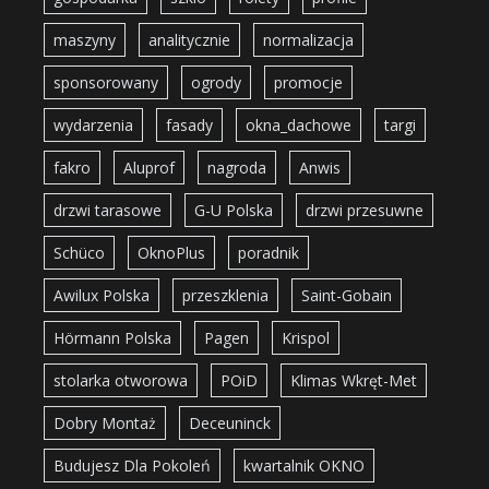
maszyny
analitycznie
normalizacja
sponsorowany
ogrody
promocje
wydarzenia
fasady
okna_dachowe
targi
fakro
Aluprof
nagroda
Anwis
drzwi tarasowe
G-U Polska
drzwi przesuwne
Schüco
OknoPlus
poradnik
Awilux Polska
przeszklenia
Saint-Gobain
Hörmann Polska
Pagen
Krispol
stolarka otworowa
POiD
Klimas Wkręt-Met
Dobry Montaż
Deceuninck
Budujesz Dla Pokoleń
kwartalnik OKNO