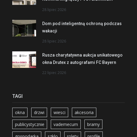
28 lipiec 2026
Dom pod inteligentną ochroną podczas
wakacji
28 lipiec 2026
Rusza charytatywna aukcja unikatowego
okna Drutex z autografami FC Bayern
22 lipiec 2026
TAGI
okna
drzwi
wiesci
akcesoria
publicystycznie
vademecum
bramy
gospodarka
szklo
rolety
profile