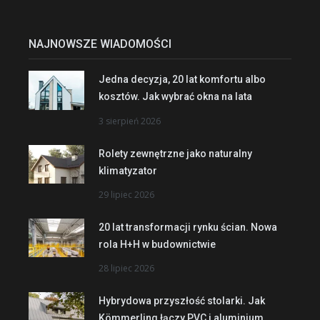
NAJNOWSZE WIADOMOŚCI
Jedna decyzja, 20 lat komfortu albo
kosztów. Jak wybrać okna na lata
3 sierpień 2026
Rolety zewnętrzne jako naturalny
klimatyzator
29 lipiec 2026
20 lat transformacji rynku ścian. Nowa
rola H+H w budownictwie
28 lipiec 2026
Hybrydowa przyszłość stolarki. Jak
Kömmerling łączy PVC i aluminium