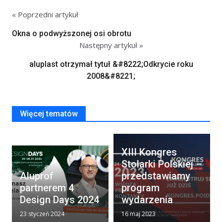
« Poprzedni artykuł
Okna o podwyższonej osi obrotu
Następny artykuł »
aluplast otrzymał tytuł &#8222;Odkrycie roku
2008&#8221;
Więcej tematów
XIII Kongres
Stolarki Polskiej –
Aluprof
przedstawiamy
partnerem 4
program
Design Days 2024
wydarzenia
23 styczeń 2024
16 maj 2023