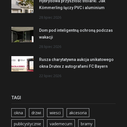
Hybrydowa przyszłość stolarki. Jak
Kömmerling łączy PVC i aluminium
28 lipiec 2026
Dom pod inteligentną ochroną podczas
wakacji
28 lipiec 2026
Rusza charytatywna aukcja unikatowego
okna Drutex z autografami FC Bayern
22 lipiec 2026
TAGI
okna
drzwi
wiesci
akcesoria
publicystycznie
vademecum
bramy