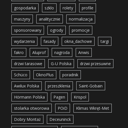
gospodarka
szklo
rolety
profile
maszyny
analitycznie
normalizacja
sponsorowany
ogrody
promocje
wydarzenia
fasady
okna_dachowe
targi
fakro
Aluprof
nagroda
Anwis
drzwi tarasowe
G-U Polska
drzwi przesuwne
Schüco
OknoPlus
poradnik
Awilux Polska
przeszklenia
Saint-Gobain
Hörmann Polska
Pagen
Krispol
stolarka otworowa
POiD
Klimas Wkręt-Met
Dobry Montaż
Deceuninck