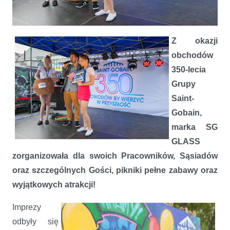
Saint-Gobain świętuje z Pracownikami
Z okazji
obchodów
350-lecia
Grupy
Saint-
Gobain,
marka SG
GLASS
zorganizowała dla swoich Pracowników, Sąsiadów
oraz szczególnych Gości, pikniki pełne zabawy oraz
wyjątkowych atrakcji!
I
mprezy
odbyły się