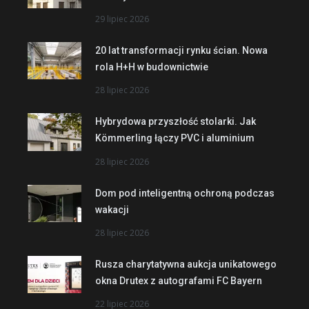
29 lipiec 2026
20 lat transformacji rynku ścian. Nowa
rola H+H w budownictwie
28 lipiec 2026
Hybrydowa przyszłość stolarki. Jak
Kömmerling łączy PVC i aluminium
28 lipiec 2026
Dom pod inteligentną ochroną podczas
wakacji
28 lipiec 2026
Rusza charytatywna aukcja unikatowego
okna Drutex z autografami FC Bayern
22 lipiec 2026