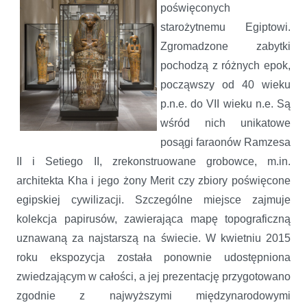
poświęconych
starożytnemu Egiptowi.
Zgromadzone zabytki
pochodzą z różnych epok,
począwszy od 40 wieku
p.n.e. do VII wieku n.e. Są
wśród nich unikatowe
posągi faraonów Ramzesa
II i Setiego II, zrekonstruowane grobowce, m.in.
architekta Kha i jego żony Merit czy zbiory poświęcone
egipskiej cywilizacji. Szczególne miejsce zajmuje
kolekcja papirusów, zawierająca mapę topograficzną
uznawaną za najstarszą na świecie. W kwietniu 2015
roku ekspozycja została ponownie udostępniona
zwiedzającym w całości, a jej prezentację przygotowano
zgodnie z najwyższymi międzynarodowymi