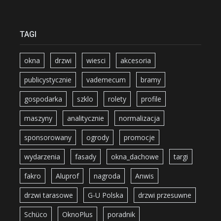
TAGI
okna
drzwi
wiesci
akcesoria
publicystycznie
vademecum
bramy
gospodarka
szklo
rolety
profile
maszyny
analitycznie
normalizacja
sponsorowany
ogrody
promocje
wydarzenia
fasady
okna_dachowe
targi
fakro
Aluprof
nagroda
Anwis
drzwi tarasowe
G-U Polska
drzwi przesuwne
Schüco
OknoPlus
poradnik