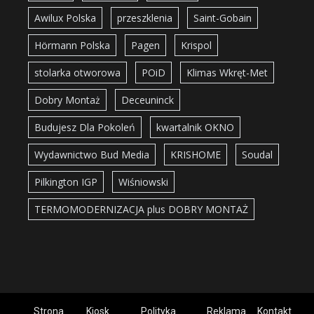
Awilux Polska
przeszklenia
Saint-Gobain
Hörmann Polska
Pagen
Krispol
stolarka otworowa
POiD
Klimas Wkręt-Met
Dobry Montaż
Deceuninck
Budujesz Dla Pokoleń
kwartalnik OKNO
Wydawnictwo Bud Media
KRISHOME
Soudal
Pilkington IGP
Wiśniowski
TERMOMODERNIZACJA plus DOBRY MONTAŻ
Strona
Kiosk
Polityka
Reklama
Kontakt