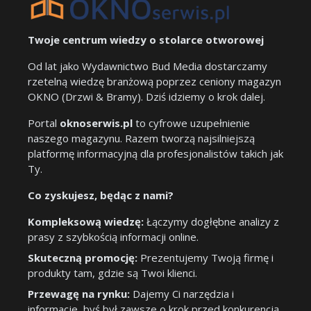
Twoje centrum wiedzy o stolarce otworowej
Od lat jako Wydawnictwo Bud Media dostarczamy
rzetelną wiedzę branżową poprzez ceniony magazyn
OKNO (Drzwi & Bramy). Dziś idziemy o krok dalej.
Portal
oknoserwis.pl
to cyfrowe uzupełnienie
naszego magazynu. Razem tworzą najsilniejszą
platformę informacyjną dla profesjonalistów takich jak
Ty.
Co zyskujesz, będąc z nami?
Kompleksową wiedzę:
Łączymy dogłębne analizy z
prasy z szybkością informacji online.
Skuteczną promocję:
Prezentujemy Twoją firmę i
produkty tam, gdzie są Twoi klienci.
Przewagę na rynku:
Dajemy Ci narzędzia i
informacje, byś był zawsze o krok przed konkurencją.