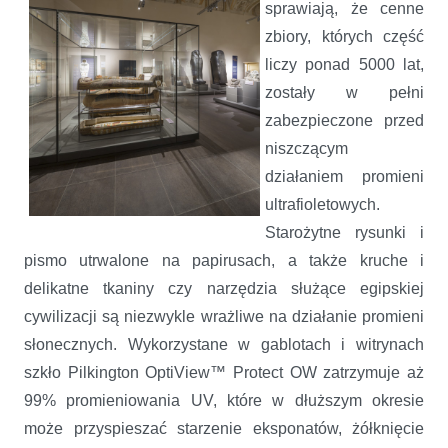
sprawiają, że cenne
zbiory, których część
liczy ponad 5000 lat,
zostały w pełni
zabezpieczone przed
niszczącym
działaniem promieni
ultrafioletowych.
Starożytne rysunki i
pismo utrwalone na papirusach, a także kruche i
delikatne tkaniny czy narzędzia służące egipskiej
cywilizacji są niezwykle wrażliwe na działanie promieni
słonecznych. Wykorzystane w gablotach i witrynach
szkło Pilkington OptiView™ Protect OW zatrzymuje aż
99% promieniowania UV, które w dłuższym okresie
może przyspieszać starzenie eksponatów, żółknięcie