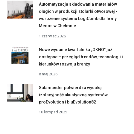
Automatyzacja składowania materiałów
długich w produkcji stolarki otworowej -
wdrożenie systemu LogiComb dla firmy
Medos w Chełmnie
1 czerwiec 2026
Nowe wydanie kwartalnika „OKNO” już
dostępne – przegląd trendów, technologii i
kierunków rozwoju branży
8 maj 2026
Salamander potwierdza wysoką
izolacyjność akustyczną systemów
proEvolution i bluEvolution82
10 listopad 2025