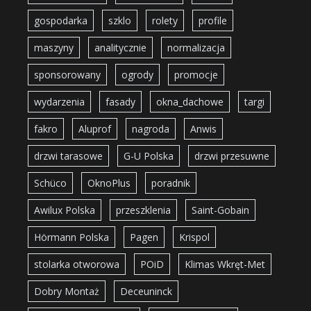
gospodarka
szklo
rolety
profile
maszyny
analitycznie
normalizacja
sponsorowany
ogrody
promocje
wydarzenia
fasady
okna_dachowe
targi
fakro
Aluprof
nagroda
Anwis
drzwi tarasowe
G-U Polska
drzwi przesuwne
Schüco
OknoPlus
poradnik
Awilux Polska
przeszklenia
Saint-Gobain
Hörmann Polska
Pagen
Krispol
stolarka otworowa
POiD
Klimas Wkręt-Met
Dobry Montaż
Deceuninck