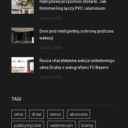
Hybrydowa przyszłość stolarki. Jak
Kömmerling łączy PVC i aluminium
28 lipiec 2026
Dom pod inteligentną ochroną podczas
wakacji
28 lipiec 2026
Rusza charytatywna aukcja unikatowego
okna Drutex z autografami FC Bayern
22 lipiec 2026
TAGI
okna
drzwi
wiesci
akcesoria
publicystycznie
vademecum
bramy