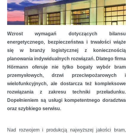
Wzrost wymagań dotyczących bilansu
energetycznego, bezpieczeństwa i trwałości wiąże
się w branży logistycznej z koniecznością
Hörmann - specjalista od bram przemysłowych i techniki
planowania indywidualnych rozwiązań. Dlatego firma
przeładunku
Hörmann oferuje nie tylko bogaty wybór bram
przemysłowych, drzwi przeciwpożarowych i
wielofunkcyjnych, ale dostarcza też kompleksowe
rozwiązania z zakresu techniki przeładunku.
Dopełnieniem są usługi kompetentnego doradztwa
oraz szybkiego serwisu.
Nad rozwojem i produkcją najwyższej jakości bram,