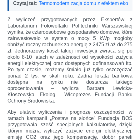
Czytaj też:
Termomodernizacja domu z efektem eko
Z wyliczeń przygotowanych przez Ekspertów z
Laboratorium Fotowoltaiki Politechniki Warszawskiej
wynika, że czteroosobowe gospodarstwo domowe, które
zainwestowało w system o mocy 5 kWp mogłoby
obniżyć roczny rachunek za energię z 2475 zł aż do 275
zł. Jednorazowy koszt takiej inwestycji zwraca się po
około 8-10 latach w zależności od wysokości zużycia
energii elektrycznej oraz dostępnych dofinansowań itp.
Po tym czasie, możemy śmiało już tylko oszczędzać
ponad 2 tys. w skali roku. Żadna lokata bankowa
dostępna na rynku nie dostarcza takiego
oprocentowania – wylicza Barbara Lewicka-
Kłoszewska, Ekolog i Wiceprezes Fundacji Banku
Ochrony Środowiska.
Aby ułatwić wyliczenia i prognozę oszczędności, w
ramach kampanii „Postaw na słońce” Fundacja BOŚ
przygotowała sześć specjalnych kalkulatorów, dzięki
którym można wyliczyć zużycie energii elektrycznej,
emisję CO2 oraz jego kompensację, dobór paneli