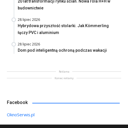
20 lat transformacji rynku ścian. Nowa rola H+H w
budownictwie
28 lipiec 2026
Hybrydowa przyszłość stolarki. Jak Kömmerling
łączy PVC i aluminium
28 lipiec 2026
Dom pod inteligentną ochroną podczas wakacji
Reklama
Koniec reklamy
Facebook
OknoSerwis.pl