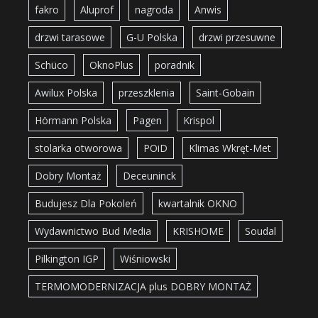
fakro
Aluprof
nagroda
Anwis
drzwi tarasowe
G-U Polska
drzwi przesuwne
Schüco
OknoPlus
poradnik
Awilux Polska
przeszklenia
Saint-Gobain
Hörmann Polska
Pagen
Krispol
stolarka otworowa
POiD
Klimas Wkręt-Met
Dobry Montaż
Deceuninck
Budujesz Dla Pokoleń
kwartalnik OKNO
Wydawnictwo Bud Media
KRISHOME
Soudal
Pilkington IGP
Wiśniowski
TERMOMODERNIZACJA plus DOBRY MONTAŻ