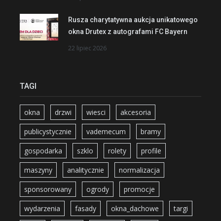
Rusza charytatywna aukcja unikatowego
okna Drutex z autografami FC Bayern
22 lipiec 2026
TAGI
okna
drzwi
wiesci
akcesoria
publicystycznie
vademecum
bramy
gospodarka
szklo
rolety
profile
maszyny
analitycznie
normalizacja
sponsorowany
ogrody
promocje
wydarzenia
fasady
okna_dachowe
targi