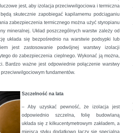
luczowe jest, aby izolacja przeciwwilgociowa i termiczna
b będą skutecznie zapobiegać kapilarnemu podciąganiu
konania zabezpieczenia termicznego można użyć styropianu
łny mineralnej. Układ poszczególnych warstw zależy od
cję układa się bezpośrednio na warstwie podsypki lub
em jest zastosowanie podwójnej warstwy izolacji
żytego do zabezpieczenia cieplnego. Wykonać ją można,
ści. Bardzo ważne jest odpowiednie połączenie warstwy
m przeciwwilgociowym fundamentów.
Szczelność na lata
– Aby uzyskać pewność, że izolacja jest
odpowiednio szczelna, folię budowlaną
układa się z kilkucentymetrowym zakładem, a
miejsca styku dodatkowo łączy się specjalną