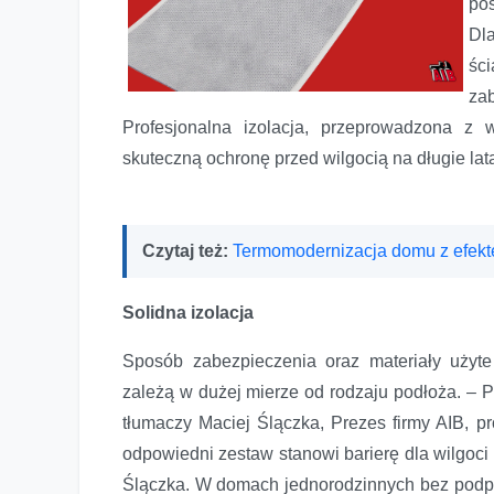
po
Dla
śc
za
Profesjonalna izolacja, przeprowadzona z 
skuteczną ochronę przed wilgocią na długie lat
Czytaj też:
Termomodernizacja domu z efek
Solidna izolacja
Sposób zabezpieczenia oraz materiały użyte 
zależą w dużej mierze od rodzaju podłoża. – P
tłumaczy Maciej Ślączka, Prezes firmy AIB, pr
odpowiedni zestaw stanowi barierę dla wilgoci
Ślączka. W domach jednorodzinnych bez podpiw