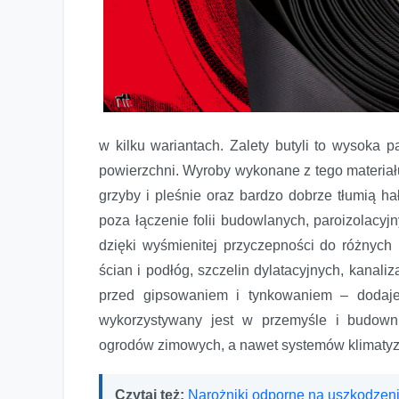
w kilku wariantach. Zalety butyli to wysoka 
powierzchni. Wyroby wykonane z tego materiału
grzyby i pleśnie oraz bardzo dobrze tłumią h
poza łączenie folii budowlanych, paroizolacy
dzięki wyśmienitej przyczepności do różnych
ścian i podłóg, szczelin dylatacyjnych, kanal
przed gipsowaniem i tynkowaniem – dodaje
wykorzystywany jest w przemyśle i budowni
ogrodów zimowych, a nawet systemów klimatyza
Czytaj też:
Narożniki odporne na uszkodzen