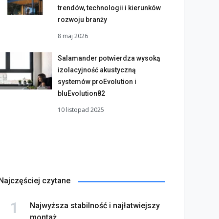
trendów, technologii i kierunków
rozwoju branży
8 maj 2026
Salamander potwierdza wysoką
izolacyjność akustyczną
systemów proEvolution i
bluEvolution82
10 listopad 2025
Najczęściej czytane
Najwyższa stabilność i najłatwiejszy
montaż