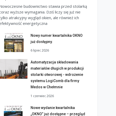
Nowoczesne budownictwo stawia przed stolarką
coraz wyższe wymagania. Dziś liczy się już nie
tylko atrakcyjny wygląd okien, ale również ich
efektywność energetyczna
Nowy numer kwartalnika OKNO
już dostępny.
6 lipiec 2026
Automatyzacja składowania
materiałów długich w produkcji
stolarki otworowej - wdrożenie
systemu LogiComb dla firmy
Medos w Chełmnie
1 czerwiec 2026
Nowe wydanie kwartalnika
„OKNO” już dostępne – przegląd