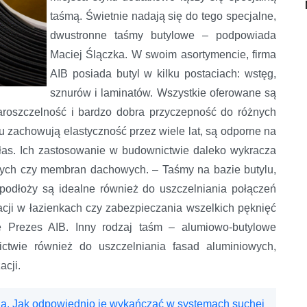
taśmą. Świetnie nadają się do tego specjalne,
dwustronne taśmy butylowe – podpowiada
Maciej Ślączka. W swoim asortymencie, firma
AIB posiada butyl w kilku postaciach: wstęg,
sznurów i laminatów. Wszystkie oferowane są
paroszczelność i bardzo dobra przyczepność do różnych
 zachowują elastyczność przez wiele lat, są odporne na
ałas. Ich zastosowanie w budownictwie daleko wykracza
jnych czy membran dachowych. – Taśmy na bazie butylu,
 podłoży są idealne również do uszczelniania połączeń
izacji w łazienkach czy zabezpieczania wszelkich pęknięć
 Prezes AIB. Inny rodzaj taśm – alumiowo-butylowe
ctwie również do uszczelniania fasad aluminiowych,
cji.
ia. Jak odpowiednio je wykańczać w systemach suchej