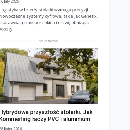
16 luty 2026
Logistyka w branży stolarki wymaga precyzji.
Nowoczesne systemy cyfrowe, takie jak Genetix,
usprawniają transport okien i drzwi, obniżając
koszty.
Koniec promocji
Hybrydowa przyszłość stolarki. Jak
Kömmerling łączy PVC i aluminium
28 lipiec 2026