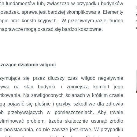
ych fundamentów lub, zwłaszcza w przypadku budynków
posadzek, sprawa jest bardziej skomplikowana. Elementy
apie prac konstrukcyjnych. W przeciwnym razie, trudno
e naprawcze mogą okazać się bardzo kosztowne.
zczące działanie wilgoci
rzymująca się przez dłuższy czas wilgoć negatywnie
ływa na stan budynku i zmniejsza komfort jego
ytkowania. Na zawilgoconych ścianach w krótkim czasie
ą pojawić się pleśnie i grzyby, szkodliwe dla zdrowia
ób przebywających w pomieszczeniach. Aby trwale
eliminować problem, trzeba skutecznie usunąć źródło
go powstawania, co nie zawsze jest łatwe. W przypadku