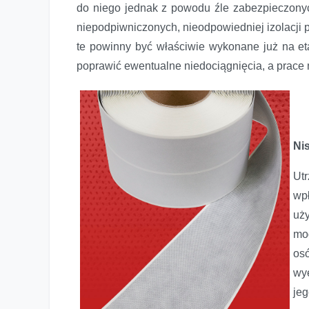
do niego jednak z powodu źle zabezpieczon
niepodpiwniczonych, nieodpowiedniej izolacji 
te powinny być właściwie wykonane już na et
poprawić ewentualne niedociągnięcia, a prac
Nis
Ut
wp
Posadzka dobrze zaizolowana
uż
mog
os
wy
je