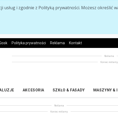
acji usług i zgodnie z Polityką prywatności. Możesz określi
Kiosk
Polityka prywatności
Reklama
Kontakt
Reklama
Koniec reklam
ŻALUZJE
AKCESORIA
SZKŁO & FASADY
MASZYNY & 
Reklama
Koniec reklamy