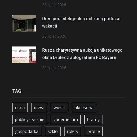
28 lipiec 2026
Dom pod inteligentną ochroną podczas
wakacji
28 lipiec 2026
Rusza charytatywna aukcja unikatowego
okna Drutex z autografami FC Bayern
22 lipiec 2026
TAGI
okna
drzwi
wiesci
akcesoria
publicystycznie
vademecum
bramy
gospodarka
szklo
rolety
profile