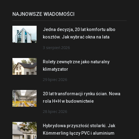
NAJNOWSZE WIADOMOŚCI
Jedna decyzja, 20 lat komfortu albo
kosztów. Jak wybrać okna na lata
3 sierpień 2026
Rolety zewnętrzne jako naturalny
klimatyzator
29 lipiec 2026
20 lat transformacji rynku ścian. Nowa
rola H+H w budownictwie
28 lipiec 2026
Hybrydowa przyszłość stolarki. Jak
Kömmerling łączy PVC i aluminium