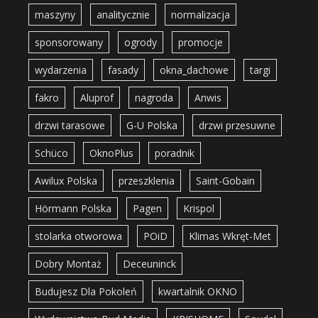
maszyny
analitycznie
normalizacja
sponsorowany
ogrody
promocje
wydarzenia
fasady
okna_dachowe
targi
fakro
Aluprof
nagroda
Anwis
drzwi tarasowe
G-U Polska
drzwi przesuwne
Schüco
OknoPlus
poradnik
Awilux Polska
przeszklenia
Saint-Gobain
Hörmann Polska
Pagen
Krispol
stolarka otworowa
POiD
Klimas Wkręt-Met
Dobry Montaż
Deceuninck
Budujesz Dla Pokoleń
kwartalnik OKNO