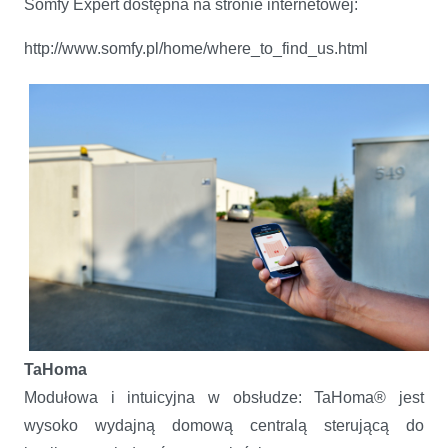
Somfy Expert dostępna na stronie internetowej:
http://www.somfy.pl/home/where_to_find_us.html
TaHoma
Modułowa i intuicyjna w obsłudze: TaHoma® jest
wysoko wydajną domową centralą sterującą do