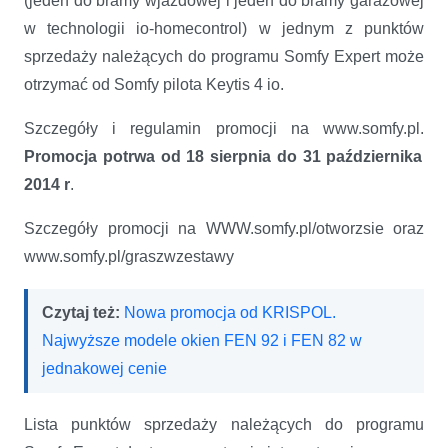
(jeden do bramy wjazdowej i jeden do bramy garażowej
w technologii io-homecontrol) w jednym z punktów
sprzedaży należących do programu Somfy Expert może
otrzymać od Somfy pilota
Keytis 4 io.
Szczegóły i regulamin promocji na www.somfy.pl.
Promocja potrwa od 18 sierpnia do 31 października
2014 r
.
Szczegóły promocji na WWW.somfy.pl/otworzsie oraz
www.somfy.pl/graszwzestawy
Czytaj też:
Nowa promocja od KRISPOL.
Najwyższe modele okien FEN 92 i FEN 82 w
jednakowej cenie
Lista punktów sprzedaży należących do programu