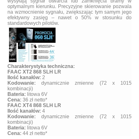
wysyłają sygnał otwarcia lub zamknięcia bramy w
optymalnym kierunku. Precyzyjne skierowanie pozwala
na wzmocnienie sygnału, zwiększając tym samym jego
efektywny zasięg – nawet o 50% w stosunku do
standardowych pilotów.
Charakterystyka techniczna:
FAAC XT2 868 SLH LR
Ilość kanałów:
2
Kodowanie:
dynamicznie zmienne (72 x 1015
kombinacji)
Bateria:
litowa 6V
Cena:
36 zł netto*
FAAC XT4 868 SLH LR
Ilość kanałów:
4
Kodowanie:
dynamicznie zmienne (72 x 1015
kombinacji)
Bateria:
litowa 6V
Cena:
44 zł netto*