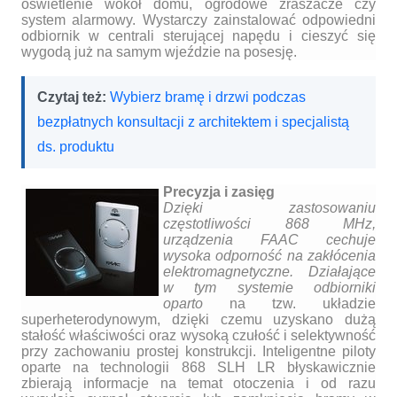
oświetlenie wokół domu, ogrodowe zraszacze czy
system alarmowy. Wystarczy zainstalować odpowiedni
odbiornik w centrali sterującej napędu i cieszyć się
wygodą już na samym wjeździe na posesję.
Czytaj też:
Wybierz bramę i drzwi podczas
bezpłatnych konsultacji z architektem i specjalistą
ds. produktu
Precyzja i zasięg
Dzięki zastosowaniu
częstotliwości 868 MHz,
urządzenia FAAC cechuje
wysoka odporność na zakłócenia
elektromagnetyczne. Działające
w tym systemie odbiorniki
oparto
na tzw. układzie
superheterodynowym, dzięki czemu uzyskano dużą
stałość właściwości oraz wysoką czułość i selektywność
przy zachowaniu prostej konstrukcji. Inteligentne piloty
oparte na technologii 868 SLH LR błyskawicznie
zbierają informacje na temat otoczenia i od razu