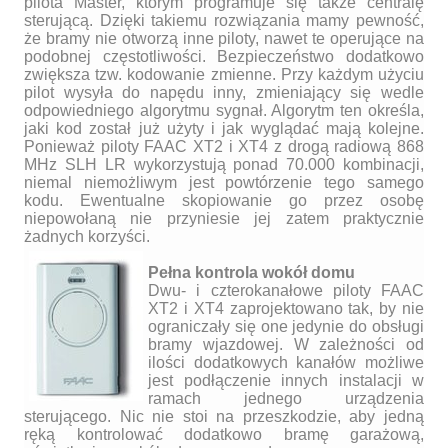
pilota Master, którym programuje się także centralę
sterującą. Dzięki takiemu rozwiązania mamy pewność,
że bramy nie otworzą inne piloty, nawet te operujące na
podobnej częstotliwości. Bezpieczeństwo dodatkowo
zwiększa tzw. kodowanie zmienne. Przy każdym użyciu
pilot wysyła do napędu inny, zmieniający się wedle
odpowiedniego algorytmu sygnał. Algorytm ten określa,
jaki kod został już użyty i jak wyglądać mają kolejne.
Ponieważ piloty FAAC XT2 i XT4 z drogą radiową 868
MHz SLH LR wykorzystują ponad 70.000 kombinacji,
niemal niemożliwym jest powtórzenie tego samego
kodu. Ewentualne skopiowanie go przez osobę
niepowołaną nie przyniesie jej zatem praktycznie
żadnych korzyści.
Pełna kontrola wokół domu
Dwu- i czterokanałowe piloty FAAC
XT2 i XT4 zaprojektowano tak, by nie
ograniczały się one jedynie do obsługi
bramy wjazdowej. W zależności od
ilości dodatkowych kanałów możliwe
jest podłączenie innych instalacji w
ramach jednego urządzenia
sterującego. Nic nie stoi na przeszkodzie, aby jedną
ręką kontrolować dodatkowo bramę garażową,