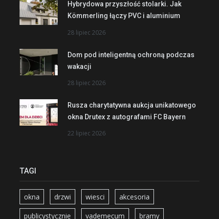
Hybrydowa przyszłość stolarki. Jak
Kömmerling łączy PVC i aluminium
28 lipiec 2026
Dom pod inteligentną ochroną podczas
wakacji
28 lipiec 2026
Rusza charytatywna aukcja unikatowego
okna Drutex z autografami FC Bayern
22 lipiec 2026
TAGI
okna
drzwi
wiesci
akcesoria
publicystycznie
vademecum
bramy