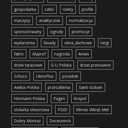
gospodarka
szklo
rolety
profile
maszyny
analitycznie
normalizacja
sponsorowany
ogrody
promocje
wydarzenia
fasady
okna_dachowe
targi
fakro
Aluprof
nagroda
Anwis
drzwi tarasowe
G-U Polska
drzwi przesuwne
Schüco
OknoPlus
poradnik
Awilux Polska
przeszklenia
Saint-Gobain
Hörmann Polska
Pagen
Krispol
stolarka otworowa
POiD
Klimas Wkręt-Met
Dobry Montaż
Deceuninck