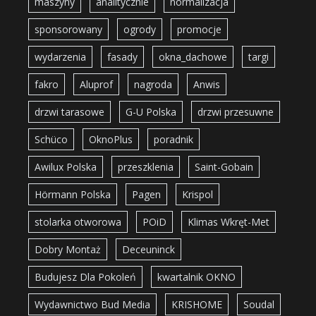
maszyny
analitycznie
normalizacja
sponsorowany
ogrody
promocje
wydarzenia
fasady
okna_dachowe
targi
fakro
Aluprof
nagroda
Anwis
drzwi tarasowe
G-U Polska
drzwi przesuwne
Schüco
OknoPlus
poradnik
Awilux Polska
przeszklenia
Saint-Gobain
Hörmann Polska
Pagen
Krispol
stolarka otworowa
POiD
Klimas Wkręt-Met
Dobry Montaż
Deceuninck
Budujesz Dla Pokoleń
kwartalnik OKNO
Wydawnictwo Bud Media
KRISHOME
Soudal