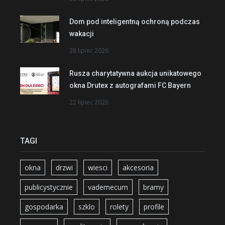
Dom pod inteligentną ochroną podczas
wakacji
28 lipiec 2026
Rusza charytatywna aukcja unikatowego
okna Drutex z autografami FC Bayern
22 lipiec 2026
TAGI
okna
drzwi
wiesci
akcesoria
publicystycznie
vademecum
bramy
gospodarka
szklo
rolety
profile