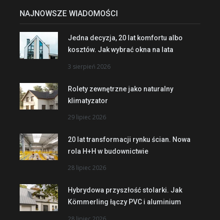
NAJNOWSZE WIADOMOŚCI
Jedna decyzja, 20 lat komfortu albo
kosztów. Jak wybrać okna na lata
3 sierpień 2026
Rolety zewnętrzne jako naturalny
klimatyzator
29 lipiec 2026
20 lat transformacji rynku ścian. Nowa
rola H+H w budownictwie
28 lipiec 2026
Hybrydowa przyszłość stolarki. Jak
Kömmerling łączy PVC i aluminium
28 lipiec 2026