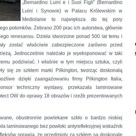
„Bernardino Luini e i Suoi Figli” (Bernardino
Luini i Synowie) w Pałacu Królewskim w
Mediolanie to największa do tej pory
 jego potomków. Zebrano 200 prac ich autorstwa, głównie
iego renesansu. Dzieła stworzone ponad 500 lat temu i
ły zostać właściwie zabezpieczone zarówno przed
dzieżą. Jednocześnie należało je wyeksponować w taki
emu podziwiać. I właśnie w tym miejscu sztuka, czyli
yły się ze szkłem marki Pilkington, tworząc doskonałą
ożliwe dzięki zaangażowaniu firmy Pilkington Italia,
nsor techniczny wystawy, przekazała laminowane
rotect OW do oprawy 18 obrazów i rzeźb prezentowanych
wane, obustronnie powlekane szkło o bardzo niskiej
szkła laminowanego bez powłoki antyrefleksyjnej wskaźnik
refleksów sprawia, że przedmioty za szkłem są doskonale