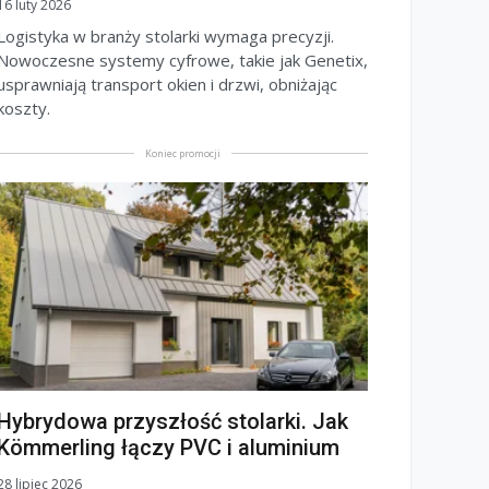
16 luty 2026
Logistyka w branży stolarki wymaga precyzji.
Nowoczesne systemy cyfrowe, takie jak Genetix,
usprawniają transport okien i drzwi, obniżając
koszty.
Koniec promocji
Hybrydowa przyszłość stolarki. Jak
Kömmerling łączy PVC i aluminium
28 lipiec 2026