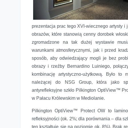
prezentacja prac tego XVI-wiecznego artysty i
obrazów, które stanowią cenny dorobek włosk
zgromadzone na tak dużej wystawie musia
warunkami atmosferycznymi, jak i przed kra
sposób, aby odwiedzający mogli je bez probl
obrazy i rzeźby Bernardino Luiniego, połącz
kombinację artystyczno-użytkową. Było to m
należącej do NSG Group, która jako spo
antyrefleksyjne szkło Pilkington OptiView™ P
w Pałacu Królewskim w Mediolanie.
Pilkington OptiView™ Protect OW to lamino
refleksyjności (ok. 2%; dla porównania – dla 
ten kształtuje się na poziomie ok. 8%). Brak 