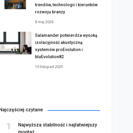
trendów, technologii i kierunków
rozwoju branży
8 maj 2026
Salamander potwierdza wysoką
izolacyjność akustyczną
systemów proEvolution i
bluEvolution82
10 listopad 2025
Najczęściej czytane
Najwyższa stabilność i najłatwiejszy
montaż