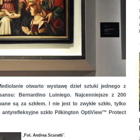
diolanie otwarto wystawę dzieł sztuki jednego z
sansu: Bernardino Luiniego. Najcenniejsze z 200
e są za szkłem. I nie jest to zwykłe szkło, tylko
 antyrefleksyjne szkło Pilkington OptiView™ Protect
„
Fot. Andrea Scuratti
”.