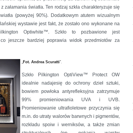
 załamania światła. Ten rodzaj szkła charakteryzuje się
światła (powyżej 90%). Dodatkowym atutem wizualnym
lańskiej wystawie jest fakt, że zostało ono wykonane na
ilkington Optiwhite™. Szkło to pozbawione jest
, co jeszcze bardziej poprawia widok przedmiotów za
„
Fot. Andrea Scuratti
”.
Szkło Pilkington OptiView™ Protect OW
idealnie nadaje
się do ochrony dzieł sztuki,
bowiem powłoka antyrefleksyjna zatrzymuje
99% promieniowania UVA i UVB.
Promieniowanie ultrafioletowe przyczynia się
m.in. do utraty walorów barwnych i pigmentów,
rozkładu spoiw i werniksów, a także zmian
strukturalnych (np. pękania warstw