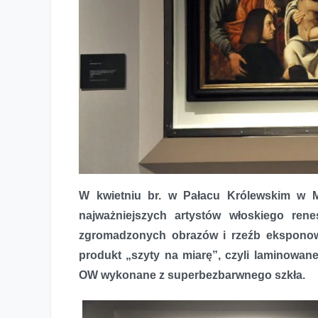
Sztuka oprawiona w szkło
W kwietniu br. w Pałacu Królewskim w Me
najważniejszych artystów włoskiego rene
zgromadzonych obrazów i rzeźb eksponowan
produkt „szyty na miarę”, czyli laminowane
OW wykonane z superbezbarwnego szkła.