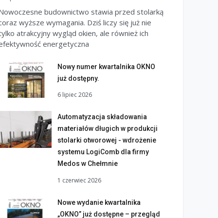
Nowoczesne budownictwo stawia przed stolarką
coraz wyższe wymagania. Dziś liczy się już nie
tylko atrakcyjny wygląd okien, ale również ich
efektywność energetyczna
Nowy numer kwartalnika OKNO
już dostępny.
6 lipiec 2026
Automatyzacja składowania
materiałów długich w produkcji
stolarki otworowej - wdrożenie
systemu LogiComb dla firmy
Medos w Chełmnie
1 czerwiec 2026
Nowe wydanie kwartalnika
„OKNO” już dostępne – przegląd