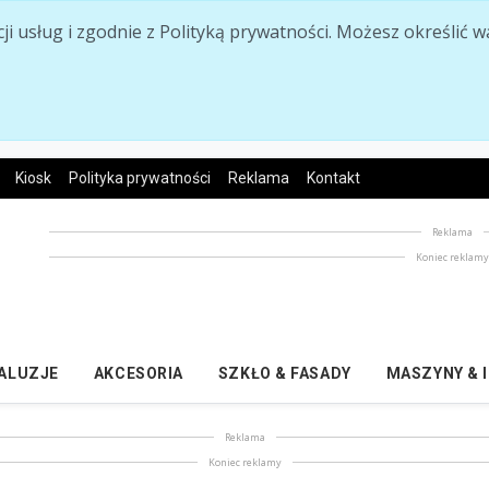
acji usług i zgodnie z Polityką prywatności. Możesz określi
Kiosk
Polityka prywatności
Reklama
Kontakt
Reklama
Koniec reklam
ŻALUZJE
AKCESORIA
SZKŁO & FASADY
MASZYNY & 
Reklama
Koniec reklamy