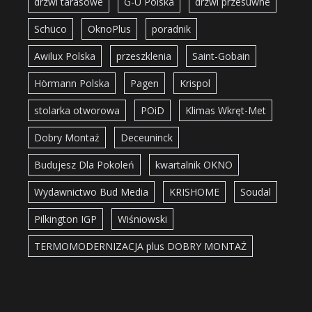
drzwi tarasowe
G-U Polska
drzwi przesuwne
Schüco
OknoPlus
poradnik
Awilux Polska
przeszklenia
Saint-Gobain
Hörmann Polska
Pagen
Krispol
stolarka otworowa
POiD
Klimas Wkręt-Met
Dobry Montaż
Deceuninck
Budujesz Dla Pokoleń
kwartalnik OKNO
Wydawnictwo Bud Media
KRISHOME
Soudal
Pilkington IGP
Wiśniowski
TERMOMODERNIZACJA plus DOBRY MONTAŻ