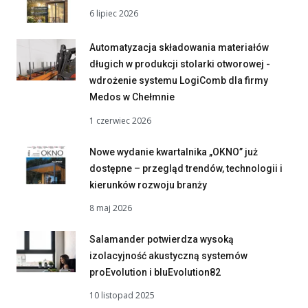
6 lipiec 2026
Automatyzacja składowania materiałów
długich w produkcji stolarki otworowej -
wdrożenie systemu LogiComb dla firmy
Medos w Chełmnie
1 czerwiec 2026
Nowe wydanie kwartalnika „OKNO” już
dostępne – przegląd trendów, technologii i
kierunków rozwoju branży
8 maj 2026
Salamander potwierdza wysoką
izolacyjność akustyczną systemów
proEvolution i bluEvolution82
10 listopad 2025