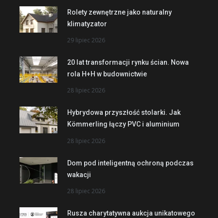
Rolety zewnętrzne jako naturalny
klimatyzator
29 lipiec 2026
20 lat transformacji rynku ścian. Nowa
rola H+H w budownictwie
28 lipiec 2026
Hybrydowa przyszłość stolarki. Jak
Kömmerling łączy PVC i aluminium
28 lipiec 2026
Dom pod inteligentną ochroną podczas
wakacji
28 lipiec 2026
Rusza charytatywna aukcja unikatowego