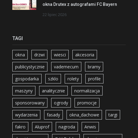
okna Drutex z autografami FC Bayern
22 lipiec 2026
TAGI
okna
drzwi
wiesci
akcesoria
publicystycznie
vademecum
bramy
gospodarka
szklo
rolety
profile
maszyny
analitycznie
normalizacja
sponsorowany
ogrody
promocje
wydarzenia
fasady
okna_dachowe
targi
fakro
Aluprof
nagroda
Anwis