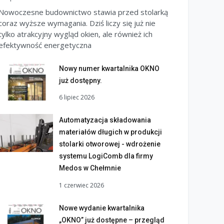
Nowoczesne budownictwo stawia przed stolarką
coraz wyższe wymagania. Dziś liczy się już nie
tylko atrakcyjny wygląd okien, ale również ich
efektywność energetyczna
Nowy numer kwartalnika OKNO
już dostępny.
6 lipiec 2026
Automatyzacja składowania
materiałów długich w produkcji
stolarki otworowej - wdrożenie
systemu LogiComb dla firmy
Medos w Chełmnie
1 czerwiec 2026
Nowe wydanie kwartalnika
„OKNO” już dostępne – przegląd