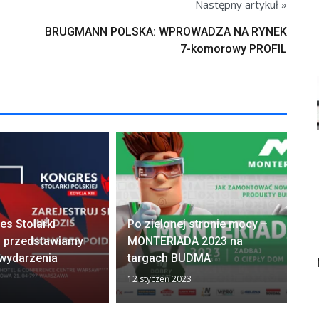
Następny artykuł »
BRUGMANN POLSKA: WPROWADZA NA RYNEK
7-komorowy PROFIL
Po
es Stolarki
Po zielonej stronie mocy –
Po
– przedstawiamy
MONTERIADA 2023 na
„O
wydarzenia
targach BUDMA
S
12 styczeń 2023
5 w