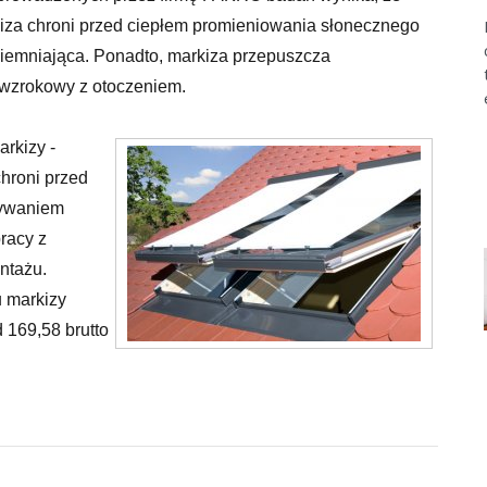
iza chroni przed ciepłem promieniowania słonecznego
aciemniająca. Ponadto, markiza przepuszcza
t wzrokowy z otoczeniem.
rkizy -
chroni przed
ływaniem
racy z
ntażu.
u markizy
 169,58 brutto