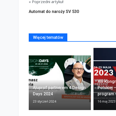
« Poprzedni artykuł
Automat do naroży SV 530
Więcej tematów
XIII Kongr
Aluprof partnerem 4 Design
Polskiej 
Days 2024
program 
23 styczeń 2024
16 maj 2023