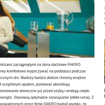
rkizami zaciągniętymi na okna dachowe FAKRO
my komfortowo wypoczywać na poddaszu podczas
ecznych dni. Markizy bardzo dobrze chronią wnętrze
d uciążliwym upałem, ponieważ absorbują
ieniowanie słoneczne już przed szybą i emitują ciepło
ewnątrz. Stanowią optymalne rozwiązanie (efekt-cena). Z
prowadzonych przez firmę FAKRO badań wynika, że