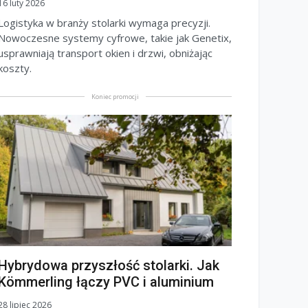
16 luty 2026
Logistyka w branży stolarki wymaga precyzji.
Nowoczesne systemy cyfrowe, takie jak Genetix,
usprawniają transport okien i drzwi, obniżając
koszty.
Koniec promocji
Hybrydowa przyszłość stolarki. Jak
Kömmerling łączy PVC i aluminium
28 lipiec 2026