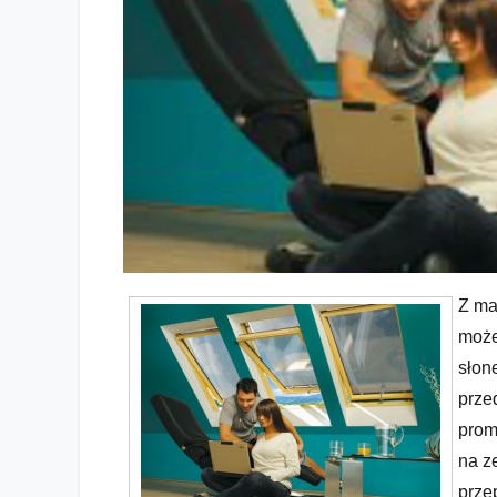
Z ma
Odpocznij w cieniu
może
słon
prze
prom
na z
prze