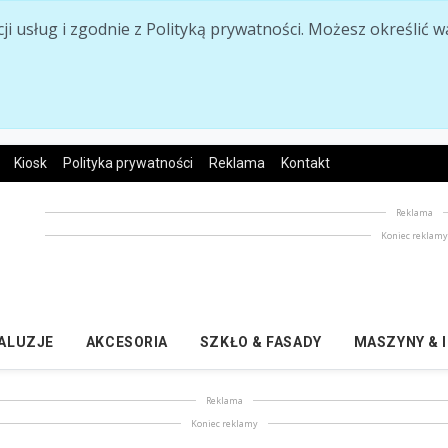
acji usług i zgodnie z Polityką prywatności. Możesz określi
Kiosk
Polityka prywatności
Reklama
Kontakt
Reklama
Koniec reklam
ŻALUZJE
AKCESORIA
SZKŁO & FASADY
MASZYNY & 
Reklama
Koniec reklamy