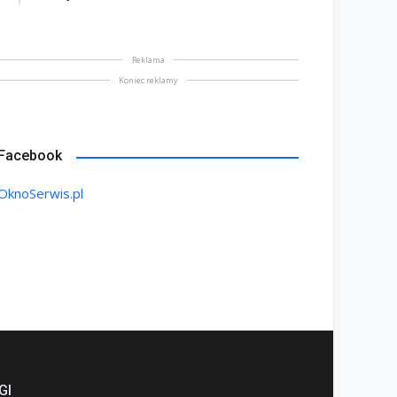
Reklama
Koniec reklamy
Facebook
OknoSerwis.pl
GI