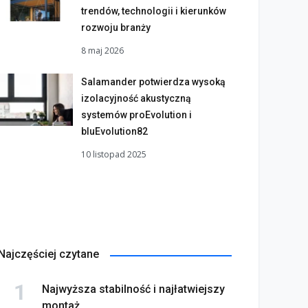
trendów, technologii i kierunków
rozwoju branży
8 maj 2026
Salamander potwierdza wysoką
izolacyjność akustyczną
systemów proEvolution i
bluEvolution82
10 listopad 2025
nad 200 obiektów z
lski i świata w konkursie
BIEKT ROKU W
YSTEMACH ALUPROF”
Konwent w Gniewie
Najczęściej czytane
rzesień 2022
15 grudzień 2021
Najwyższa stabilność i najłatwiejszy
montaż