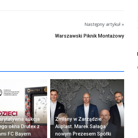
Następny artykuł »
Warszawski Piknik Montażowy
arytatywna aukcja
Zmiany w Zarządzie
Ok
ego okna Drutex z
Aliplast. Marek Sałaga
zw
ami FC Bayern
nowym Prezesem Spółki
z