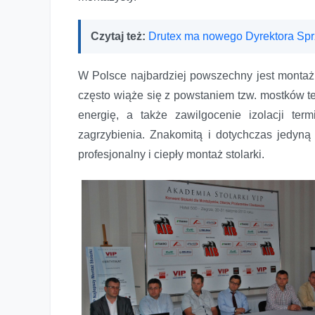
Czytaj też:
Drutex ma nowego Dyrektora Sp
W Polsce najbardziej powszechny jest montaż o
często wiąże się z powstaniem tzw. mostków t
energię, a także zawilgocenie izolacji ter
zagrzybienia. Znakomitą i dotychczas jedyną al
profesjonalny i ciepły montaż stolarki.