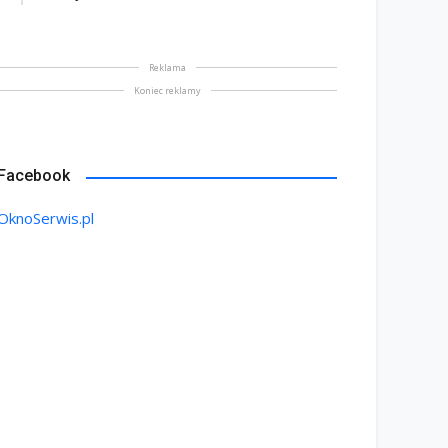
Reklama
Koniec reklamy
Facebook
OknoSerwis.pl
na bez tajemnic. Na co
rócić uwagę przed
Saint-Gobain prezentuje
akupem
nowy film wizerunkowy