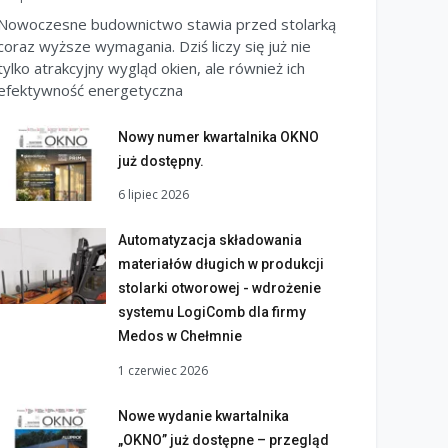
Nowoczesne budownictwo stawia przed stolarką
coraz wyższe wymagania. Dziś liczy się już nie
tylko atrakcyjny wygląd okien, ale również ich
efektywność energetyczna
Nowy numer kwartalnika OKNO
już dostępny.
6 lipiec 2026
Automatyzacja składowania
materiałów długich w produkcji
stolarki otworowej - wdrożenie
systemu LogiComb dla firmy
Medos w Chełmnie
1 czerwiec 2026
Nowe wydanie kwartalnika
„OKNO” już dostępne – przegląd