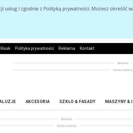
acji usług i zgodnie z Polityką prywatności. Możesz określi
Kiosk
Polityka prywatności
Reklama
Kontakt
Reklama
Koniec reklam
ŻALUZJE
AKCESORIA
SZKŁO & FASADY
MASZYNY & 
Reklama
Koniec reklamy