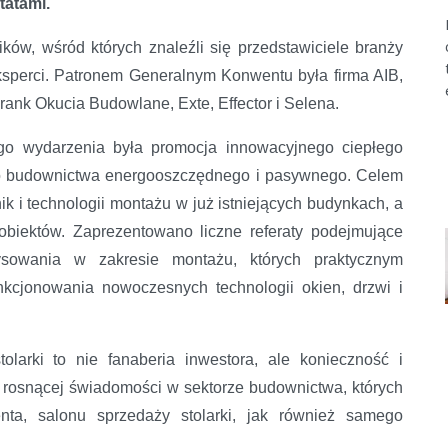
tatami.
ków, wśród których znaleźli się przedstawiciele branży
eksperci. Patronem Generalnym Konwentu była firma AIB,
Frank Okucia Budowlane, Exte, Effector i Selena.
go wydarzenia była promocja innowacyjnego ciepłego
ego budownictwa energooszczędnego i pasywnego. Celem
k i technologii montażu w już istniejących budynkach, a
obiektów. Zaprezentowano liczne referaty podejmujące
sowania w zakresie montażu, których praktycznym
nkcjonowania nowoczesnych technologii okien, drzwi i
tolarki to nie fanaberia inwestora, ale konieczność i
 rosnącej świadomości w sektorze budownictwa, których
enta, salonu sprzedaży stolarki, jak również samego