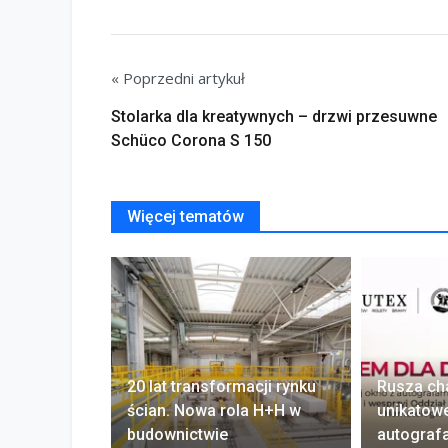
« Poprzedni artykuł
Stolarka dla kreatywnych – drzwi przesuwne
Schüco Corona S 150
Więcej tematów
20 lat transformacji rynku
Rusza ch
ścian. Nowa rola H+H w
unikatow
budownictwie
autograf