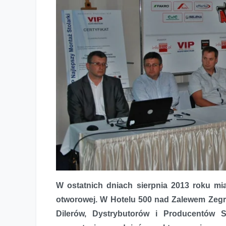
Profesjonalna stolarka otworowa, czyli I Konwent dla Mon
W ostatnich dniach sierpnia 2013 roku mi
otworowej. W Hotelu 500 nad Zalewem Zegr
Dilerów, Dystrybutorów i Producentów St