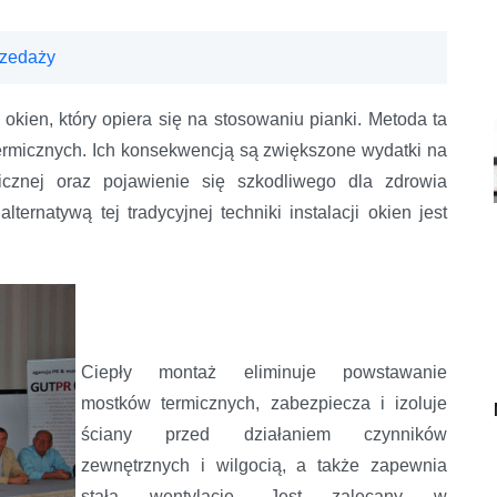
rzedaży
kien, który opiera się na stosowaniu pianki. Metoda ta
ermicznych. Ich konsekwencją są zwiększone wydatki na
micznej oraz pojawienie się szkodliwego dla zdrowia
ternatywą tej tradycyjnej techniki instalacji okien jest
Ciepły montaż eliminuje powstawanie
mostków termicznych, zabezpiecza i izoluje
ściany przed działaniem czynników
zewnętrznych i wilgocią, a także zapewnia
stałą wentylację. Jest zalecany w