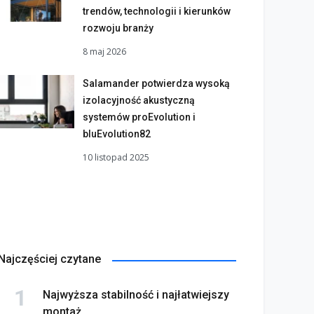
trendów, technologii i kierunków
rozwoju branży
8 maj 2026
Salamander potwierdza wysoką
izolacyjność akustyczną
systemów proEvolution i
bluEvolution82
10 listopad 2025
Najczęściej czytane
Najwyższa stabilność i najłatwiejszy
montaż