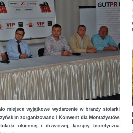
tażystów, Dilerów, Dystrybutorów i Producentów Stolarki
ało miejsce wyjątkowe wydarzenie w branży stolarki
zyńskim zorganizowano I Konwent dla Montażystów,
olarki okiennej i drzwiowej, łączący teoretyczną