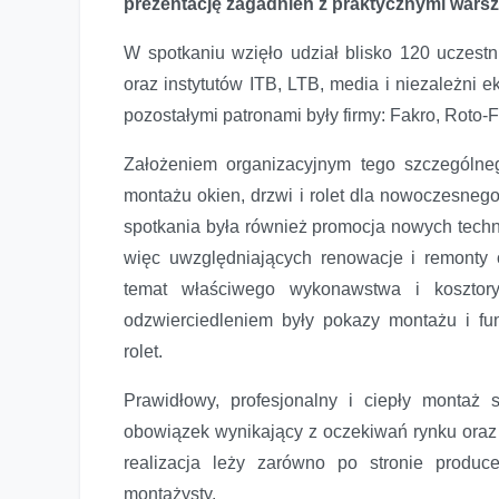
prezentację zagadnień z praktycznymi warsz
W spotkaniu wzięło udział blisko 120 uczestni
oraz instytutów ITB, LTB, media i niezależni 
pozostałymi patronami były firmy: Fakro, Roto-
Założeniem organizacyjnym tego szczególne
montażu okien, drzwi i rolet dla nowoczesn
spotkania była również promocja nowych techni
więc uwzględniających renowacje i remonty 
temat właściwego wykonawstwa i kosztory
odzwierciedleniem były pokazy montażu i fu
rolet.
Prawidłowy, profesjonalny i ciepły montaż s
obowiązek wynikający z oczekiwań rynku oraz
realizacja leży zarówno po stronie produc
montażysty.