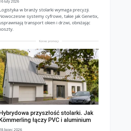
16 luty 2026
Logistyka w branży stolarki wymaga precyzji.
Nowoczesne systemy cyfrowe, takie jak Genetix,
usprawniają transport okien i drzwi, obniżając
koszty.
Koniec promocji
Hybrydowa przyszłość stolarki. Jak
Kömmerling łączy PVC i aluminium
28 lipiec 2026