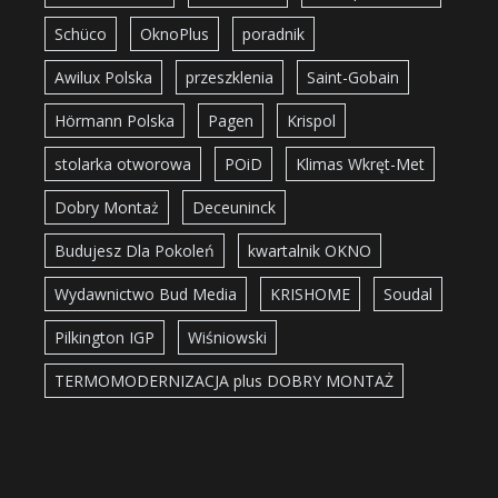
Schüco
OknoPlus
poradnik
Awilux Polska
przeszklenia
Saint-Gobain
Hörmann Polska
Pagen
Krispol
stolarka otworowa
POiD
Klimas Wkręt-Met
Dobry Montaż
Deceuninck
Budujesz Dla Pokoleń
kwartalnik OKNO
Wydawnictwo Bud Media
KRISHOME
Soudal
Pilkington IGP
Wiśniowski
TERMOMODERNIZACJA plus DOBRY MONTAŻ