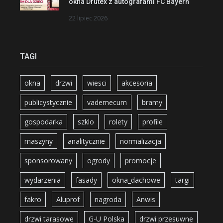
okna Drutex z autografami FC Bayern
22 lipiec 2026
TAGI
okna
drzwi
wiesci
akcesoria
publicystycznie
vademecum
bramy
gospodarka
szklo
rolety
profile
maszyny
analitycznie
normalizacja
sponsorowany
ogrody
promocje
wydarzenia
fasady
okna_dachowe
targi
fakro
Aluprof
nagroda
Anwis
drzwi tarasowe
G-U Polska
drzwi przesuwne