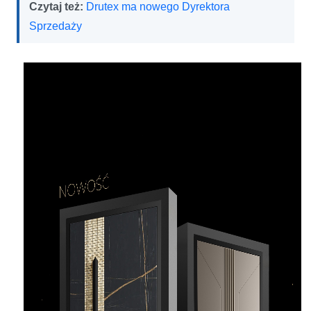
Czytaj też:
Drutex ma nowego Dyrektora
Sprzedaży