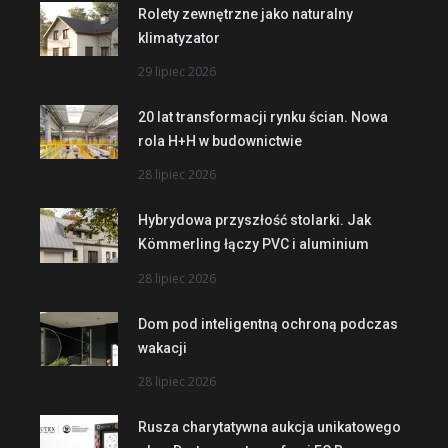
Rolety zewnętrzne jako naturalny
klimatyzator
29 lipiec 2026
20 lat transformacji rynku ścian. Nowa
rola H+H w budownictwie
28 lipiec 2026
Hybrydowa przyszłość stolarki. Jak
Kömmerling łączy PVC i aluminium
28 lipiec 2026
Dom pod inteligentną ochroną podczas
wakacji
28 lipiec 2026
Rusza charytatywna aukcja unikatowego