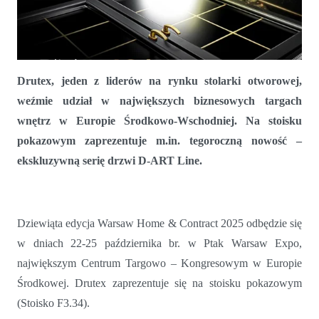
Drutex, jeden z liderów na rynku stolarki otworowej,
weźmie udział w największych biznesowych targach
wnętrz w Europie Środkowo-Wschodniej. Na stoisku
pokazowym zaprezentuje m.in. tegoroczną nowość –
ekskluzywną serię drzwi D-ART Line.
Drutex na prestiżowych targach Warsaw Home & Contract 2025
Dziewiąta edycja Warsaw Home & Contract 2025 odbędzie się
w dniach 22-25 października br. w Ptak Warsaw Expo,
największym Centrum Targowo – Kongresowym w Europie
Środkowej. Drutex zaprezentuje się na stoisku pokazowym
(Stoisko F3.34).