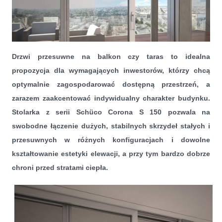
Drzwi przesuwne na balkon czy taras to idealna
propozycja dla wymagających inwestorów, którzy chcą
optymalnie zagospodarować dostępną przestrzeń, a
zarazem zaakcentować indywidualny charakter budynku.
Stolarka z serii Schüco Corona S 150 pozwala na
Stolarka dla kreatywnych – drzwi przesuwne Schüco Corona S 150
swobodne łączenie dużych, stabilnych skrzydeł stałych i
przesuwnych w różnych konfiguracjach i dowolne
kształtowanie estetyki elewacji, a przy tym bardzo dobrze
chroni przed stratami ciepła.