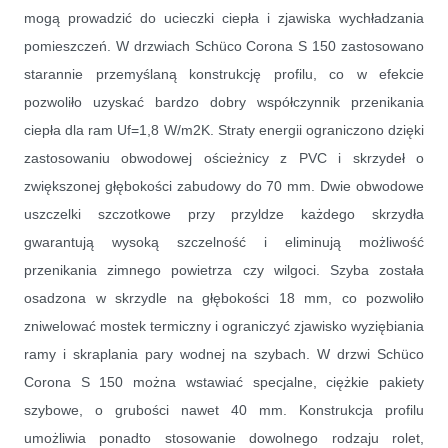
mogą prowadzić do ucieczki ciepła i zjawiska wychładzania
pomieszczeń. W drzwiach Schüco Corona S 150 zastosowano
starannie przemyślaną konstrukcję profilu, co w efekcie
pozwoliło uzyskać bardzo dobry współczynnik przenikania
ciepła dla ram Uf=1,8 W/m2K. Straty energii ograniczono dzięki
zastosowaniu obwodowej ościeżnicy z PVC i skrzydeł o
zwiększonej głębokości zabudowy do 70 mm. Dwie obwodowe
uszczelki szczotkowe przy przyldze każdego skrzydła
gwarantują wysoką szczelność i eliminują możliwość
przenikania zimnego powietrza czy wilgoci. Szyba została
osadzona w skrzydle na głębokości 18 mm, co pozwoliło
zniwelować mostek termiczny i ograniczyć zjawisko wyziębiania
ramy i skraplania pary wodnej na szybach. W drzwi Schüco
Corona S 150 można wstawiać specjalne, ciężkie pakiety
szybowe, o grubości nawet 40 mm. Konstrukcja profilu
umożliwia ponadto stosowanie dowolnego rodzaju rolet,