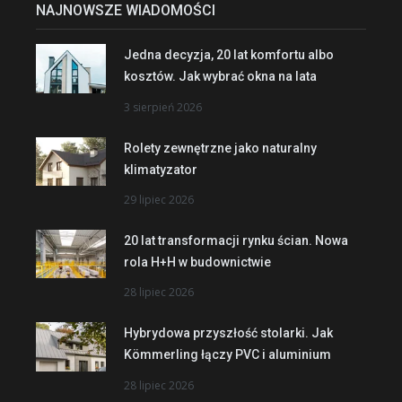
NAJNOWSZE WIADOMOŚCI
Jedna decyzja, 20 lat komfortu albo
kosztów. Jak wybrać okna na lata
3 sierpień 2026
Rolety zewnętrzne jako naturalny
klimatyzator
29 lipiec 2026
20 lat transformacji rynku ścian. Nowa
rola H+H w budownictwie
28 lipiec 2026
Hybrydowa przyszłość stolarki. Jak
Kömmerling łączy PVC i aluminium
28 lipiec 2026