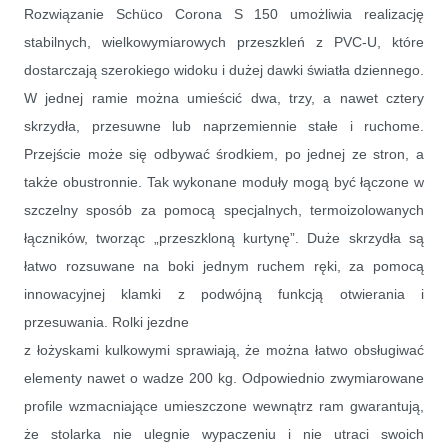
Rozwiązanie Schüco Corona S 150 umożliwia realizację
stabilnych, wielkowymiarowych przeszkleń z PVC-U, które
dostarczają szerokiego widoku i dużej dawki światła dziennego.
W jednej ramie można umieścić dwa, trzy, a nawet cztery
skrzydła, przesuwne lub naprzemiennie stałe i ruchome.
Przejście może się odbywać środkiem, po jednej ze stron, a
także obustronnie. Tak wykonane moduły mogą być łączone w
szczelny sposób za pomocą specjalnych, termoizolowanych
łączników, tworząc „przeszkloną kurtynę”. Duże skrzydła są
łatwo rozsuwane na boki jednym ruchem ręki, za pomocą
innowacyjnej klamki z podwójną funkcją otwierania i
przesuwania. Rolki jezdne
z łożyskami kulkowymi sprawiają, że można łatwo obsługiwać
elementy nawet o wadze 200 kg. Odpowiednio zwymiarowane
profile wzmacniające umieszczone wewnątrz ram gwarantują,
że stolarka nie ulegnie wypaczeniu i nie utraci swoich