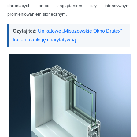
chroniących przed zaglądaniem czy intensywnym
promieniowaniem słonecznym.
Czytaj też:
Unikatowe „Mistrzowskie Okno Drutex”
trafia na aukcję charytatywną