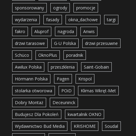
sponsorowany
ogrody
promocje
wydarzenia
fasady
okna_dachowe
targi
fakro
Aluprof
nagroda
Anwis
drzwi tarasowe
G-U Polska
drzwi przesuwne
Schüco
OknoPlus
poradnik
Awilux Polska
przeszklenia
Saint-Gobain
Hörmann Polska
Pagen
Krispol
stolarka otworowa
POiD
Klimas Wkręt-Met
Dobry Montaż
Deceuninck
Budujesz Dla Pokoleń
kwartalnik OKNO
Wydawnictwo Bud Media
KRISHOME
Soudal