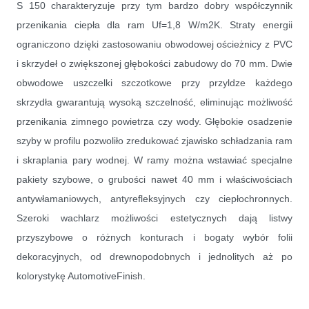
S 150 charakteryzuje przy tym bardzo dobry współczynnik
przenikania ciepła dla ram Uf=1,8 W/m2K. Straty energii
ograniczono dzięki zastosowaniu obwodowej ościeżnicy z PVC
i skrzydeł o zwiększonej głębokości zabudowy do 70 mm. Dwie
obwodowe uszczelki szczotkowe przy przyldze każdego
skrzydła gwarantują wysoką szczelność, eliminując możliwość
przenikania zimnego powietrza czy wody. Głębokie osadzenie
szyby w profilu pozwoliło zredukować zjawisko schładzania ram
i skraplania pary wodnej. W ramy można wstawiać specjalne
pakiety szybowe, o grubości nawet 40 mm i właściwościach
antywłamaniowych, antyrefleksyjnych czy ciepłochronnych.
Szeroki wachlarz możliwości estetycznych dają listwy
przyszybowe o różnych konturach i bogaty wybór folii
dekoracyjnych, od drewnopodobnych i jednolitych aż po
kolorystykę AutomotiveFinish.