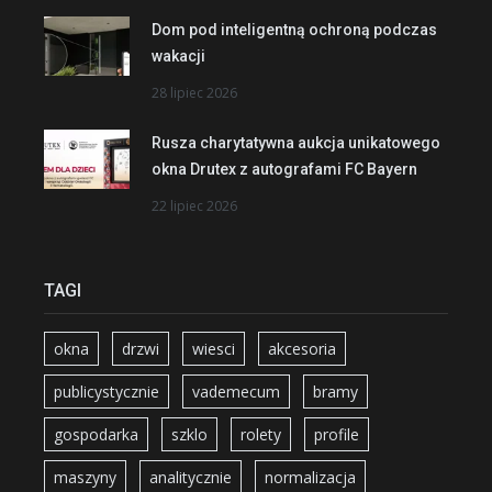
Dom pod inteligentną ochroną podczas
wakacji
28 lipiec 2026
Rusza charytatywna aukcja unikatowego
okna Drutex z autografami FC Bayern
22 lipiec 2026
TAGI
okna
drzwi
wiesci
akcesoria
publicystycznie
vademecum
bramy
gospodarka
szklo
rolety
profile
maszyny
analitycznie
normalizacja