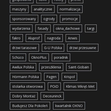
maszyny
analitycznie
normalizacja
sponsorowany
ogrody
promocje
wydarzenia
fasady
okna_dachowe
targi
fakro
Aluprof
nagroda
Anwis
drzwi tarasowe
G-U Polska
drzwi przesuwne
Schüco
OknoPlus
poradnik
Awilux Polska
przeszklenia
Saint-Gobain
Hörmann Polska
Pagen
Krispol
stolarka otworowa
POiD
Klimas Wkręt-Met
Dobry Montaż
Deceuninck
Budujesz Dla Pokoleń
kwartalnik OKNO