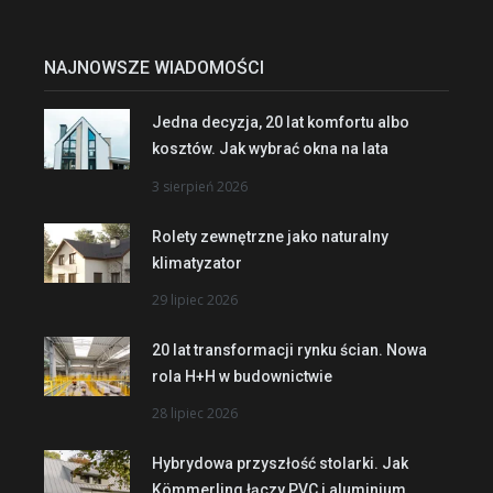
NAJNOWSZE WIADOMOŚCI
Jedna decyzja, 20 lat komfortu albo
kosztów. Jak wybrać okna na lata
3 sierpień 2026
Rolety zewnętrzne jako naturalny
klimatyzator
29 lipiec 2026
20 lat transformacji rynku ścian. Nowa
rola H+H w budownictwie
28 lipiec 2026
Hybrydowa przyszłość stolarki. Jak
Kömmerling łączy PVC i aluminium