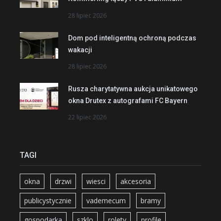
28 lipiec 2026
Dom pod inteligentną ochroną podczas
wakacji
28 lipiec 2026
Rusza charytatywna aukcja unikatowego
okna Drutex z autografami FC Bayern
22 lipiec 2026
TAGI
okna
drzwi
wiesci
akcesoria
publicystycznie
vademecum
bramy
gospodarka
szklo
rolety
profile