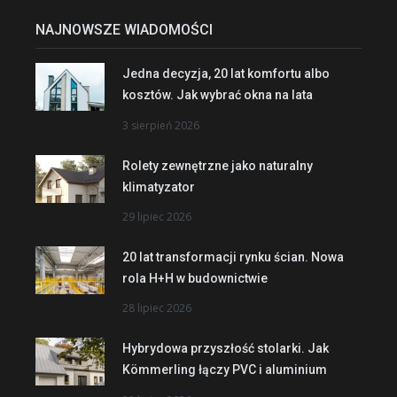
NAJNOWSZE WIADOMOŚCI
Jedna decyzja, 20 lat komfortu albo
kosztów. Jak wybrać okna na lata
3 sierpień 2026
Rolety zewnętrzne jako naturalny
klimatyzator
29 lipiec 2026
20 lat transformacji rynku ścian. Nowa
rola H+H w budownictwie
28 lipiec 2026
Hybrydowa przyszłość stolarki. Jak
Kömmerling łączy PVC i aluminium