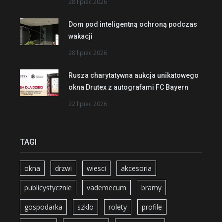
28 lipiec 2026
Dom pod inteligentną ochroną podczas
wakacji
28 lipiec 2026
Rusza charytatywna aukcja unikatowego
okna Drutex z autografami FC Bayern
22 lipiec 2026
TAGI
okna
drzwi
wiesci
akcesoria
publicystycznie
vademecum
bramy
gospodarka
szklo
rolety
profile