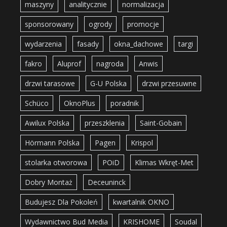
maszyny
analitycznie
normalizacja
sponsorowany
ogrody
promocje
wydarzenia
fasady
okna_dachowe
targi
fakro
Aluprof
nagroda
Anwis
drzwi tarasowe
G-U Polska
drzwi przesuwne
Schüco
OknoPlus
poradnik
Awilux Polska
przeszklenia
Saint-Gobain
Hörmann Polska
Pagen
Krispol
stolarka otworowa
POiD
Klimas Wkręt-Met
Dobry Montaż
Deceuninck
Budujesz Dla Pokoleń
kwartalnik OKNO
Wydawnictwo Bud Media
KRISHOME
Soudal