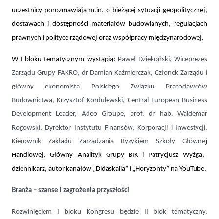
uczestnicy porozmawiają m.in. o bieżącej sytuacji geopolitycznej,
dostawach i dostępności materiałów budowlanych, regulacjach
prawnych i polityce rządowej oraz współpracy międzynarodowej.
W I bloku tematycznym wystąpią:
Paweł Dziekoński, Wiceprezes
Zarządu Grupy FAKRO, dr Damian Kaźmierczak, Członek Zarządu i
główny ekonomista Polskiego Związku Pracodawców
Budownictwa, Krzysztof Kordulewski, Central European Business
Development Leader, Adeo Groupe, prof. dr hab. Waldemar
Rogowski, Dyrektor Instytutu Finansów, Korporacji i Inwestycji,
j
Kierownik Zakładu Zarządzania Ryzykiem Szkoły Główne
,
Handlowej
Główny
Analityk Grupy BIK
i
Patrycjusz Wyżga,
dziennikarz, autor kanałów „Didaskalia” i „Horyzonty” na YouTube.
Branża – szanse i zagrożenia przyszłości
Rozwinięciem I bloku Kongresu będzie II blok tematyczny,