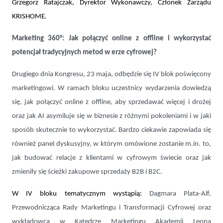
Grzegorz Ratajczak, Dyrektor Wykonawczy, Członek Zarządu
KRISHOME.
Marketing 360
°: Jak połączyć online z offline i wykorzystać
potencjał tradycyjnych metod w erze cyfrowej?
Drugiego dnia Kongresu, 23 maja, odbędzie się IV blok poświęcony
marketingowi. W ramach bloku uczestnicy wydarzenia dowiedzą
się, jak połączyć online z offline, aby sprzedawać więcej i drożej
oraz jak AI asymiluje się w biznesie z różnymi pokoleniami i w jaki
sposób skutecznie to wykorzystać. Bardzo ciekawie zapowiada się
również panel dyskusyjny, w którym omówione zostanie m.in. to,
jak budować relacje z klientami w cyfrowym świecie oraz jak
zmieniły się ścieżki zakupowe sprzedaży B2B i B2C.
W IV bloku tematycznym wystąpią:
Dagmara Plata-Alf,
Przewodnicząca Rady Marketingu i Transformacji Cyfrowej oraz
wykładowca w Katedrze Marketingu Akademii Leona