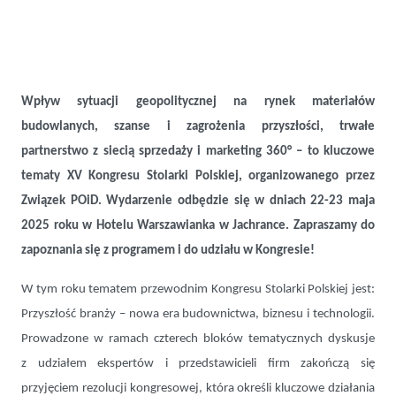
Wpływ sytuacji geopolitycznej na rynek materiałów
XV Kongres Stolarki Polskiej napędza rozwój branży. Jaki będzie
budowlanych, szanse i zagrożenia przyszłości, trwałe
program wydarzenia?
partnerstwo z siecią sprzedaży i marketing 360
° – to kluczowe
tematy XV Kongresu Stolarki Polskiej, organizowanego przez
Związek POiD. Wydarzenie odbędzie się w dniach 22-23 maja
2025 roku w Hotelu Warszawianka w Jachrance. Zapraszamy do
zapoznania się z programem i do udziału w Kongresie!
W tym roku tematem przewodnim Kongresu Stolarki Polskiej jest:
Przyszłość branży – nowa era budownictwa, biznesu i technologii.
Prowadzone w ramach czterech bloków tematycznych dyskusje
z udziałem ekspertów i przedstawicieli firm zakończą się
przyjęciem rezolucji kongresowej, która określi kluczowe działania