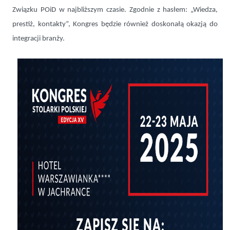
Związku POiD w najbliższym czasie. Zgodnie z hasłem: „Wiedza,
prestiż, kontakty”, Kongres będzie również doskonałą okazją do
integracji branży.