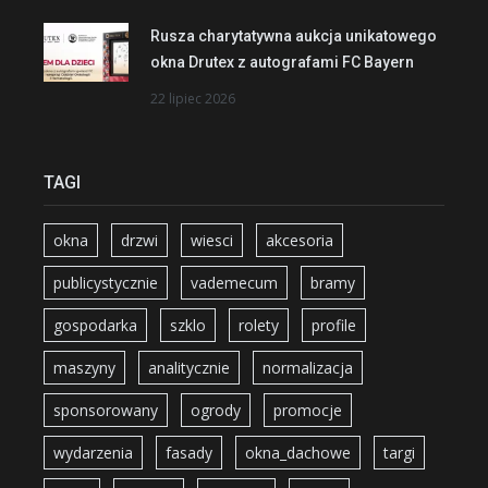
Rusza charytatywna aukcja unikatowego
okna Drutex z autografami FC Bayern
22 lipiec 2026
TAGI
okna
drzwi
wiesci
akcesoria
publicystycznie
vademecum
bramy
gospodarka
szklo
rolety
profile
maszyny
analitycznie
normalizacja
sponsorowany
ogrody
promocje
wydarzenia
fasady
okna_dachowe
targi