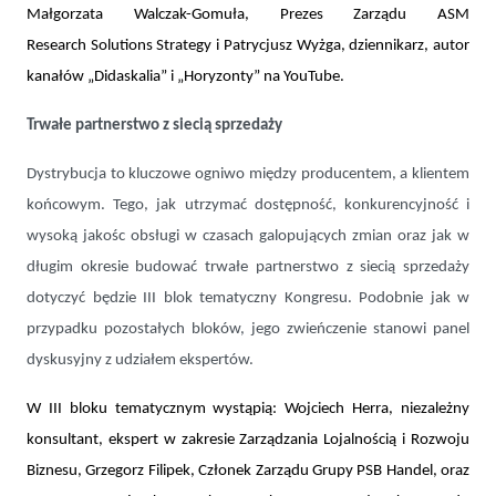
Małgorzata Walczak-Gomuła, Prezes Zarządu ASM
Research
Solutions Strategy i Patrycjusz Wyżga, dziennikarz, autor
kanałów „Didaskalia” i „Horyzonty” na YouTube.
Trwałe partnerstwo z siecią sprzedaży
Dystrybucja to kluczowe ogniwo między producentem, a klientem
końcowym. Tego, jak utrzymać dostępność, konkurencyjność i
wysoką jakośc obsługi w czasach galopujących zmian oraz jak w
długim okresie budować trwałe partnerstwo z siecią sprzedaży
dotyczyć będzie III blok tematyczny Kongresu. Podobnie jak w
przypadku pozostałych bloków, jego zwieńczenie stanowi panel
dyskusyjny z udziałem ekspertów.
W III bloku tematycznym wystąpią: Wojciech Herra, niezależny
konsultant, ekspert w zakresie Zarządzania Lojalnością i Rozwoju
Biznesu, Grzegorz Filipek, Członek Zarządu Grupy PSB Handel, oraz