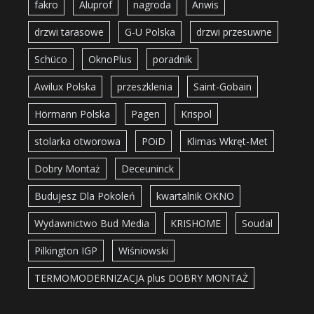
fakro
Aluprof
nagroda
Anwis
drzwi tarasowe
G-U Polska
drzwi przesuwne
Schüco
OknoPlus
poradnik
Awilux Polska
przeszklenia
Saint-Gobain
Hörmann Polska
Pagen
Krispol
stolarka otworowa
POiD
Klimas Wkręt-Met
Dobry Montaż
Deceuninck
Budujesz Dla Pokoleń
kwartalnik OKNO
Wydawnictwo Bud Media
KRISHOME
Soudal
Pilkington IGP
Wiśniowski
TERMOMODERNIZACJA plus DOBRY MONTAŻ