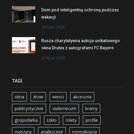
Dom pod inteligentną ochroną podczas
wakacji
28 lipiec 2026
Rusza charytatywna aukcja unikatowego
okna Drutex z autografami FC Bayern
22 lipiec 2026
TAGI
okna
drzwi
wiesci
akcesoria
publicystycznie
vademecum
bramy
gospodarka
szklo
rolety
profile
maszyny
analitycznie
normalizacja