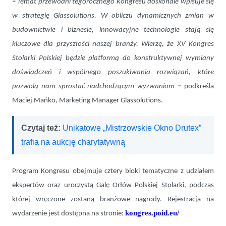
–
Temat przewodni tegorocznego Kongresu doskonale wpisuje się
w strategię Glassolutions. W obliczu dynamicznych zmian w
budownictwie i biznesie, innowacyjne technologie stają się
kluczowe dla przyszłości naszej branży. Wierzę, że XV Kongres
Stolarki Polskiej będzie platformą do konstruktywnej wymiany
doświadczeń i wspólnego poszukiwania rozwiązań, które
pozwolą nam sprostać nadchodzącym wyzwaniom
–
podkreśla
Maciej Mańko, Marketing Manager Glassolutions.
Czytaj też:
Unikatowe „Mistrzowskie Okno Drutex”
trafia na aukcję charytatywną
Program Kongresu obejmuje cztery bloki tematyczne z udziałem
ekspertów oraz uroczystą Galę Orłów Polskiej Stolarki, podczas
której wręczone zostaną branżowe nagrody. Rejestracja na
kongres.poid.eu/
wydarzenie jest dostępna na stronie: