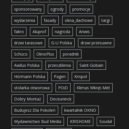
sponsorowany
ogrody
promocje
wydarzenia
fasady
okna_dachowe
targi
fakro
Aluprof
nagroda
Anwis
drzwi tarasowe
G-U Polska
drzwi przesuwne
Schüco
OknoPlus
poradnik
Awilux Polska
przeszklenia
Saint-Gobain
Hörmann Polska
Pagen
Krispol
stolarka otworowa
POiD
Klimas Wkręt-Met
Dobry Montaż
Deceuninck
Budujesz Dla Pokoleń
kwartalnik OKNO
Wydawnictwo Bud Media
KRISHOME
Soudal