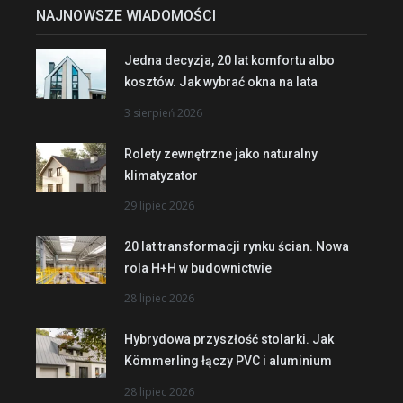
NAJNOWSZE WIADOMOŚCI
Jedna decyzja, 20 lat komfortu albo
kosztów. Jak wybrać okna na lata
3 sierpień 2026
Rolety zewnętrzne jako naturalny
klimatyzator
29 lipiec 2026
20 lat transformacji rynku ścian. Nowa
rola H+H w budownictwie
28 lipiec 2026
Hybrydowa przyszłość stolarki. Jak
Kömmerling łączy PVC i aluminium
28 lipiec 2026