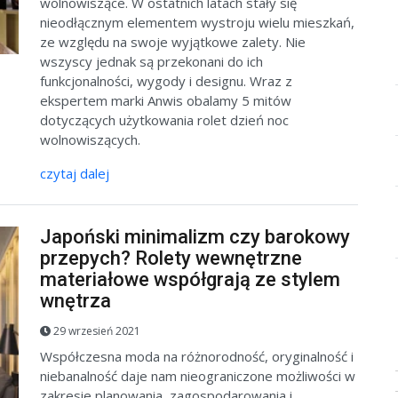
wolnowiszące. W ostatnich latach stały się
nieodłącznym elementem wystroju wielu mieszkań,
ze względu na swoje wyjątkowe zalety. Nie
wszyscy jednak są przekonani do ich
funkcjonalności, wygody i designu. Wraz z
ekspertem marki Anwis obalamy 5 mitów
dotyczących użytkowania rolet dzień noc
wolnowiszących.
czytaj dalej
Japoński minimalizm czy barokowy
przepych? Rolety wewnętrzne
materiałowe współgrają ze stylem
wnętrza
29 wrzesień 2021
Współczesna moda na różnorodność, oryginalność i
niebanalność daje nam nieograniczone możliwości w
zakresie planowania, zagospodarowania i