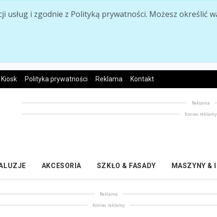
acji usług i zgodnie z Polityką prywatności. Możesz określi
Kiosk
Polityka prywatności
Reklama
Kontakt
Reklama
Koniec reklam
ŻALUZJE
AKCESORIA
SZKŁO & FASADY
MASZYNY & 
Reklama
Koniec reklamy