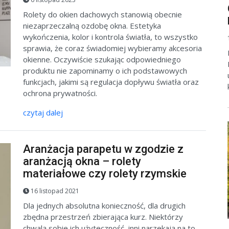
Rolety do okien dachowych stanowią obecnie
niezaprzeczalną ozdobę okna. Estetyka
wykończenia, kolor i kontrola światła, to wszystko
sprawia, że coraz świadomiej wybieramy akcesoria
okienne. Oczywiście szukając odpowiedniego
produktu nie zapominamy o ich podstawowych
funkcjach, jakimi są regulacja dopływu światła oraz
ochrona prywatności.
czytaj dalej
Aranżacja parapetu w zgodzie z
aranżacją okna – rolety
materiałowe czy rolety rzymskie
16 listopad 2021
Dla jednych absolutna konieczność, dla drugich
zbędna przestrzeń zbierająca kurz. Niektórzy
chwalą sobie ich użyteczność, inni narzekają na to,