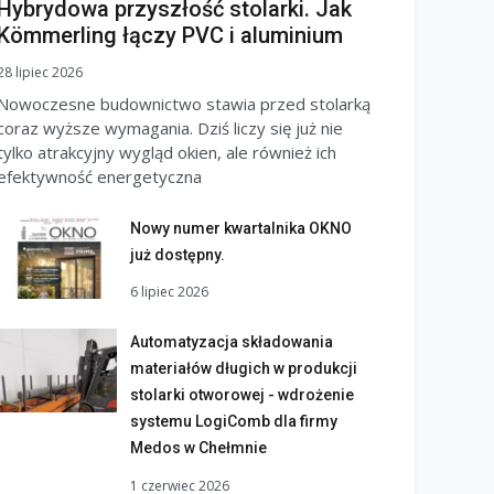
Hybrydowa przyszłość stolarki. Jak
Kömmerling łączy PVC i aluminium
28 lipiec 2026
Nowoczesne budownictwo stawia przed stolarką
coraz wyższe wymagania. Dziś liczy się już nie
tylko atrakcyjny wygląd okien, ale również ich
efektywność energetyczna
Nowy numer kwartalnika OKNO
już dostępny.
6 lipiec 2026
Automatyzacja składowania
materiałów długich w produkcji
stolarki otworowej - wdrożenie
systemu LogiComb dla firmy
Medos w Chełmnie
1 czerwiec 2026