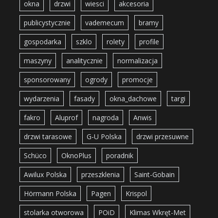
okna
drzwi
wiesci
akcesoria
publicystycznie
vademecum
bramy
gospodarka
szklo
rolety
profile
maszyny
analitycznie
normalizacja
sponsorowany
ogrody
promocje
wydarzenia
fasady
okna_dachowe
targi
fakro
Aluprof
nagroda
Anwis
drzwi tarasowe
G-U Polska
drzwi przesuwne
Schüco
OknoPlus
poradnik
Awilux Polska
przeszklenia
Saint-Gobain
Hörmann Polska
Pagen
Krispol
stolarka otworowa
POiD
Klimas Wkręt-Met