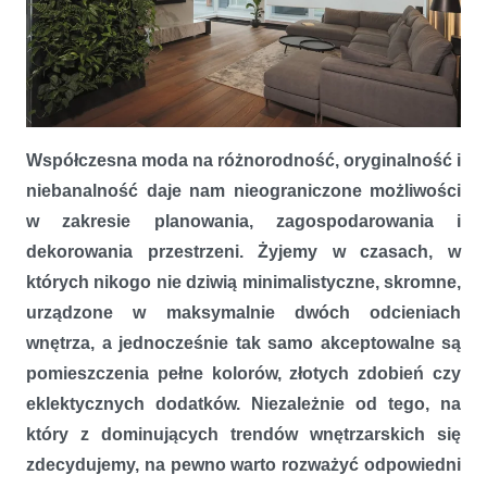
Japoński minimalizm czy barokowy przepych? Rolety wewnętrzne
materiałowe współgrają ze stylem wnętrza
Współczesna moda na różnorodność, oryginalność i
niebanalność daje nam nieograniczone możliwości
w zakresie planowania, zagospodarowania i
dekorowania przestrzeni. Żyjemy w czasach, w
których nikogo nie dziwią minimalistyczne, skromne,
urządzone w maksymalnie dwóch odcieniach
wnętrza, a jednocześnie tak samo akceptowalne są
pomieszczenia pełne kolorów, złotych zdobień czy
eklektycznych dodatków. Niezależnie od tego, na
który z dominujących trendów wnętrzarskich się
zdecydujemy, na pewno warto rozważyć odpowiedni