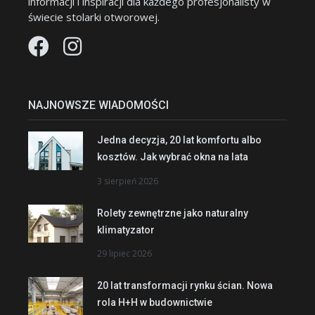
informacji i inspiracji dla każdego profesjonalisty w
świecie stolarki otworowej.
NAJNOWSZE WIADOMOŚCI
Jedna decyzja, 20 lat komfortu albo
kosztów. Jak wybrać okna na lata
3 sierpień 2026
Rolety zewnętrzne jako naturalny
klimatyzator
29 lipiec 2026
20 lat transformacji rynku ścian. Nowa
rola H+H w budownictwie