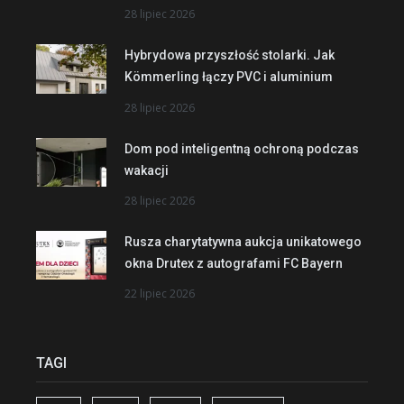
28 lipiec 2026
Hybrydowa przyszłość stolarki. Jak
Kömmerling łączy PVC i aluminium
28 lipiec 2026
Dom pod inteligentną ochroną podczas
wakacji
28 lipiec 2026
Rusza charytatywna aukcja unikatowego
okna Drutex z autografami FC Bayern
22 lipiec 2026
TAGI