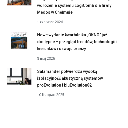
wdrożenie systemu LogiComb dla firmy
Medos w Chełmnie
1 czerwiec 2026
Nowe wydanie kwartalnika „OKNO” już
dostępne – przegląd trendów, technologii i
kierunków rozwoju branży
8 maj 2026
Salamander potwierdza wysoką
izolacyjność akustyczną systemów
proEvolution i bluEvolution82
10 listopad 2025