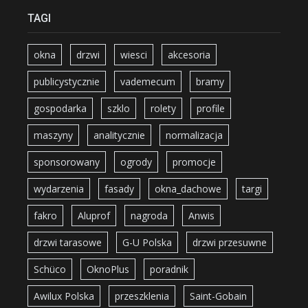
TAGI
okna
drzwi
wiesci
akcesoria
publicystycznie
vademecum
bramy
gospodarka
szklo
rolety
profile
maszyny
analitycznie
normalizacja
sponsorowany
ogrody
promocje
wydarzenia
fasady
okna_dachowe
targi
fakro
Aluprof
nagroda
Anwis
drzwi tarasowe
G-U Polska
drzwi przesuwne
Schüco
OknoPlus
poradnik
Awilux Polska
przeszklenia
Saint-Gobain