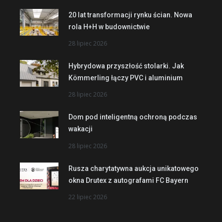
20 lat transformacji rynku ścian. Nowa
rola H+H w budownictwie
28 lipiec 2026
Hybrydowa przyszłość stolarki. Jak
Kömmerling łączy PVC i aluminium
28 lipiec 2026
Dom pod inteligentną ochroną podczas
wakacji
28 lipiec 2026
Rusza charytatywna aukcja unikatowego
okna Drutex z autografami FC Bayern
22 lipiec 2026