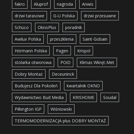
fakro
Aluprof
nagroda
Anwis
drzwi tarasowe
G-U Polska
drzwi przesuwne
Schüco
OknoPlus
poradnik
Awilux Polska
przeszklenia
Saint-Gobain
Hörmann Polska
Pagen
Krispol
stolarka otworowa
POiD
Klimas Wkręt-Met
Dobry Montaż
Deceuninck
Budujesz Dla Pokoleń
kwartalnik OKNO
Wydawnictwo Bud Media
KRISHOME
Soudal
Pilkington IGP
Wiśniowski
TERMOMODERNIZACJA plus DOBRY MONTAŻ