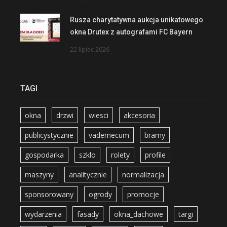
Rusza charytatywna aukcja unikatowego
okna Drutex z autografami FC Bayern
22 lipiec 2026
TAGI
okna
drzwi
wiesci
akcesoria
publicystycznie
vademecum
bramy
gospodarka
szklo
rolety
profile
maszyny
analitycznie
normalizacja
sponsorowany
ogrody
promocje
wydarzenia
fasady
okna_dachowe
targi