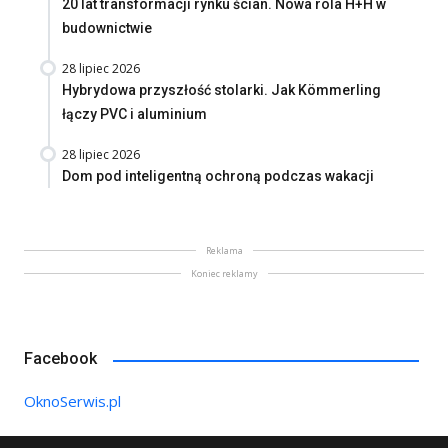
20 lat transformacji rynku ścian. Nowa rola H+H w
budownictwie
28 lipiec 2026
Hybrydowa przyszłość stolarki. Jak Kömmerling
łączy PVC i aluminium
28 lipiec 2026
Dom pod inteligentną ochroną podczas wakacji
Reklama
Koniec reklamy
Facebook
OknoSerwis.pl